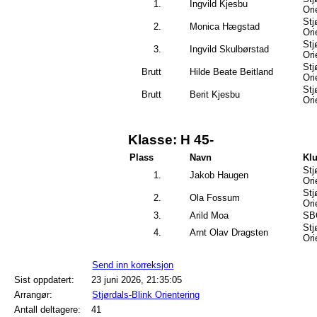
1.
Ingvild Kjesbu
Ori
Stj
2.
Monica Hægstad
Ori
Stj
3.
Ingvild Skulbørstad
Ori
Stj
Brutt
Hilde Beate Beitland
Ori
Stj
Brutt
Berit Kjesbu
Ori
Klasse: H 45-
Plass
Navn
Kl
Stj
1.
Jakob Haugen
Ori
Stj
2.
Ola Fossum
Ori
3.
Arild Moa
SB
Stj
4.
Arnt Olav Dragsten
Ori
Send inn korreksjon
Sist oppdatert:
23 juni 2026, 21:35:05
Arrangør:
Stjørdals-Blink Orientering
Antall deltagere:
41