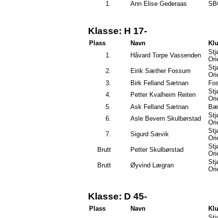
1.
Ann Elise Gederaas
SB
Klasse: H 17-
Plass
Navn
Kl
Stj
1.
Håvard Torpe Vassenden
Ori
Stj
2.
Eirik Sæther Fossum
Ori
3.
Birk Felland Sætnan
Fo
Stj
4.
Petter Kvalheim Reiten
Ori
5.
Ask Felland Sætnan
Bæ
Stj
6.
Asle Bevern Skulbørstad
Ori
Stj
7.
Sigurd Sævik
Ori
Stj
Brutt
Petter Skulbørstad
Ori
Stj
Brutt
Øyvind Lægran
Ori
Klasse: D 45-
Plass
Navn
Kl
Stj