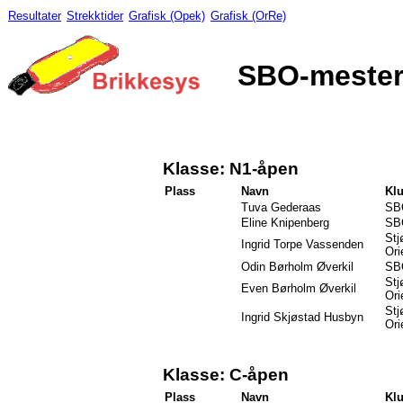
Resultater
Strekktider
Grafisk (Opek)
Grafisk (OrRe)
SBO-mesters
Klasse: N1-åpen
Plass
Navn
Kl
Tuva Gederaas
SB
Eline Knipenberg
SB
Stj
Ingrid Torpe Vassenden
Ori
Odin Børholm Øverkil
SB
Stj
Even Børholm Øverkil
Ori
Stj
Ingrid Skjøstad Husbyn
Ori
Klasse: C-åpen
Plass
Navn
Kl