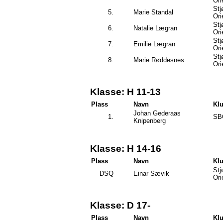
Ori
Stj
5.
Marie Standal
Ori
Stj
6.
Natalie Lægran
Ori
Stj
7.
Emilie Lægran
Ori
Stj
8.
Marie Røddesnes
Ori
Klasse: H 11-13
Plass
Navn
Kl
Johan Gederaas
1.
SB
Knipenberg
Klasse: H 14-16
Plass
Navn
Kl
Stj
DSQ
Einar Sævik
Ori
Klasse: D 17-
Plass
Navn
Kl