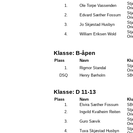
Stj
1.
Ole Torpe Vassenden
Ori
Stj
2.
Edvard Sæther Fossum
Ori
Stj
3.
Jo Skjøstad Husbyn
Ori
Stj
4.
William Eriksen Wold
Ori
Klasse: B-åpen
Plass
Navn
Kl
Stj
1.
Rigmor Standal
Ori
DSQ
Henry Børholm
SB
Klasse: D 11-13
Plass
Navn
Kl
1.
Elvira Sæther Fossum
SB
Stj
2.
Ingvild Kvalheim Reiten
Ori
Stj
3.
Guro Sævik
Ori
Stj
4.
Tuva Skjøstad Husbyn