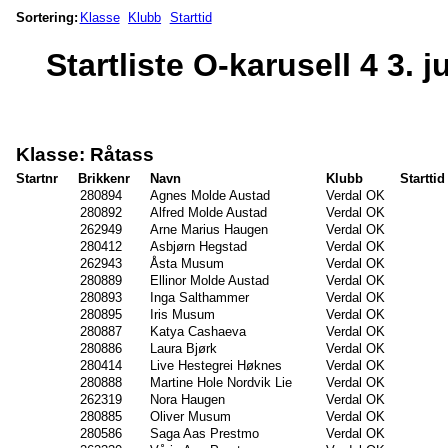
Sortering:
Klasse
Klubb
Starttid
Startliste O-karusell 4 3. j
Klasse: Råtass
Startnr
Brikkenr
Navn
Klubb
Starttid
280894
Agnes Molde Austad
Verdal OK
280892
Alfred Molde Austad
Verdal OK
262949
Arne Marius Haugen
Verdal OK
280412
Asbjørn Hegstad
Verdal OK
262943
Åsta Musum
Verdal OK
280889
Ellinor Molde Austad
Verdal OK
280893
Inga Salthammer
Verdal OK
280895
Iris Musum
Verdal OK
280887
Katya Cashaeva
Verdal OK
280886
Laura Bjørk
Verdal OK
280414
Live Hestegrei Høknes
Verdal OK
280888
Martine Hole Nordvik Lie
Verdal OK
262319
Nora Haugen
Verdal OK
280885
Oliver Musum
Verdal OK
280586
Saga Aas Prestmo
Verdal OK