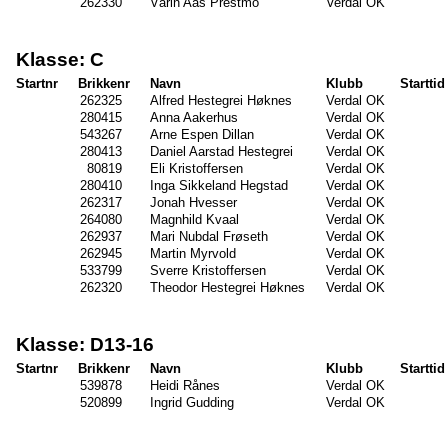
262330
Vårin Aas Prestmo
Verdal OK
Klasse: C
Startnr
Brikkenr
Navn
Klubb
Starttid
262325
Alfred Hestegrei Høknes
Verdal OK
280415
Anna Aakerhus
Verdal OK
543267
Arne Espen Dillan
Verdal OK
280413
Daniel Aarstad Hestegrei
Verdal OK
80819
Eli Kristoffersen
Verdal OK
280410
Inga Sikkeland Hegstad
Verdal OK
262317
Jonah Hvesser
Verdal OK
264080
Magnhild Kvaal
Verdal OK
262937
Mari Nubdal Frøseth
Verdal OK
262945
Martin Myrvold
Verdal OK
533799
Sverre Kristoffersen
Verdal OK
262320
Theodor Hestegrei Høknes
Verdal OK
Klasse: D13-16
Startnr
Brikkenr
Navn
Klubb
Starttid
539878
Heidi Rånes
Verdal OK
520899
Ingrid Gudding
Verdal OK