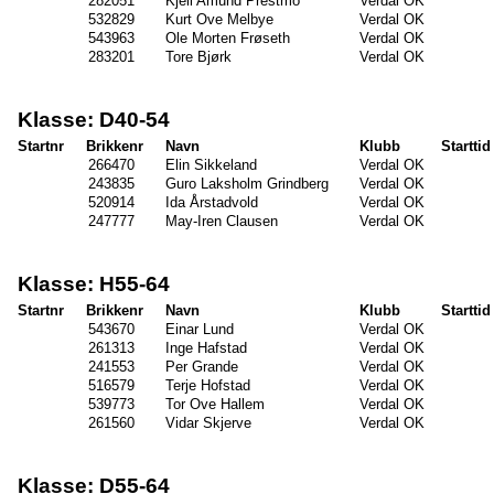
282051
Kjell Amund Prestmo
Verdal OK
532829
Kurt Ove Melbye
Verdal OK
543963
Ole Morten Frøseth
Verdal OK
283201
Tore Bjørk
Verdal OK
Klasse: D40-54
Startnr
Brikkenr
Navn
Klubb
Starttid
266470
Elin Sikkeland
Verdal OK
243835
Guro Laksholm Grindberg
Verdal OK
520914
Ida Årstadvold
Verdal OK
247777
May-Iren Clausen
Verdal OK
Klasse: H55-64
Startnr
Brikkenr
Navn
Klubb
Starttid
543670
Einar Lund
Verdal OK
261313
Inge Hafstad
Verdal OK
241553
Per Grande
Verdal OK
516579
Terje Hofstad
Verdal OK
539773
Tor Ove Hallem
Verdal OK
261560
Vidar Skjerve
Verdal OK
Klasse: D55-64