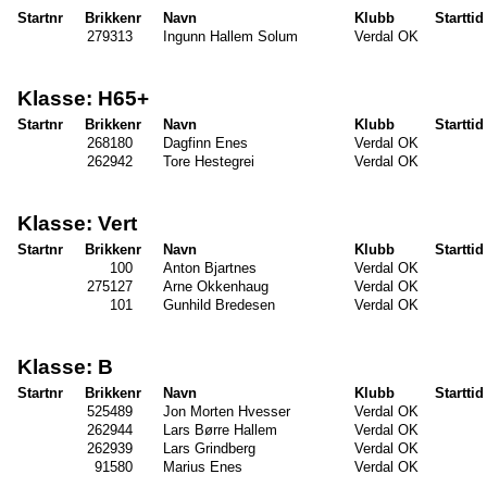
Startnr
Brikkenr
Navn
Klubb
Starttid
279313
Ingunn Hallem Solum
Verdal OK
Klasse: H65+
Startnr
Brikkenr
Navn
Klubb
Starttid
268180
Dagfinn Enes
Verdal OK
262942
Tore Hestegrei
Verdal OK
Klasse: Vert
Startnr
Brikkenr
Navn
Klubb
Starttid
100
Anton Bjartnes
Verdal OK
275127
Arne Okkenhaug
Verdal OK
101
Gunhild Bredesen
Verdal OK
Klasse: B
Startnr
Brikkenr
Navn
Klubb
Starttid
525489
Jon Morten Hvesser
Verdal OK
262944
Lars Børre Hallem
Verdal OK
262939
Lars Grindberg
Verdal OK
91580
Marius Enes
Verdal OK