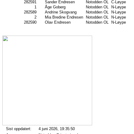
282591
Sander Endresen
Notodden OL
C-Løype
1
Åge Goberg
Notodden OL
N-Løype
282589
Andrine Skogvang
Notodden OL
N-Løype
2
Mia Bredine Endresen
Notodden OL
N-Løype
282590
Olav Endresen
Notodden OL
N-Løype
Sist oppdatert:
4 juni 2026, 19:35:50