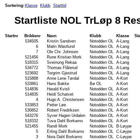
Sortering:
Klasse
Klubb
Starttid
Startliste NOL TrLøp 8 Re
Startnr
Brikkenr
Navn
Klubb
Klasse
Sta
534505
Kristin Sandven
Notodden OL
A-Lang
6
Malin Wästlund
Notodden OL
A-Lang
7
Ole Chr. Johnsen
Notodden OL
A-Lang
521456
Rune Kristian Mork
Notodden OL
A-Lang
518315
Sveinung Rekaa
Notodden OL
A-Lang
534772
Thomas Flåterud
Notodden OL
A-Lang
523692
Torgrim Gjestrud
Notodden OL
A-Lang
515888
Anne Lene Tørdal
Notodden OL
A-Kort
533861
Hans Bakke
Bø OL
A-Kort
514836
Harald Kvisli
Notodden OL
A-Kort
514835
Heidi Schatvet
Notodden OL
A-Kort
4
Hugo A. Christensen
Notodden OL
A-Kort
533853
Petter Løe
Notodden OL
A-Kort
530852
Robert Fredriksen
Notodden OL
A-Kort
543276
Syver Hagen Urdalen
Notodden OL
A-Kort
518332
Tuva Dahl Borkamo
Notodden OL
A-Kort
521455
Randi Mork
Notodden OL
B-Løype
5
Erling Dahl Borkamo
Notodden OL
C-Løype
3
Nora Dahl Borkamo
Notodden OL
C-Løype