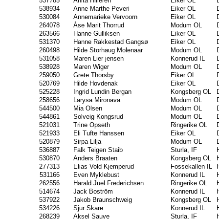
537785
Anita Hilleren
Eiker OL
538934
Anne Marthe Peveri
Eiker OL
530084
Annemarieke Vervoorn
Eiker OL
264078
Åse Marit Thorrud
Modum OL
263566
Hanne Gulliksen
Eiker OL
531370
Hanne Rakkestad Gangsø
Eiker OL
260498
Hilde Storhaug Molenaar
Modum OL
531058
Maren Lier jensen
Konnerud IL
538928
Maren Wiger
Modum OL
259050
Grete Thorsby
Eiker OL
520769
Hilde Hovdenak
Eiker OL
525228
Ingrid Lundin Bergan
Kongsberg OL
258656
Larysa Mironava
Modum OL
544500
Mia Olsen
Modum OL
544861
Solveig Kongsrud
Modum OL
521031
Trine Opseth
Ringerike OL
521933
Eli Tufte Hanssen
Eiker OL
520879
Sirpa Lilja
Modum OL
536887
Falk Teigen Staib
Sturla, IF
530870
Anders Braaten
Kongsberg OL
277313
Elias Vold Kjemperud
Fossekallen IL
531166
Even Myklebust
Konnerud IL
262556
Harald Juel Frederichsen
Ringerike OL
514674
Jack Boström
Konnerud IL
537922
Jakob Braunschweig
Kongsberg OL
534226
Sjur Skare
Konnerud IL
268239
Aksel Sauve
Sturla, IF