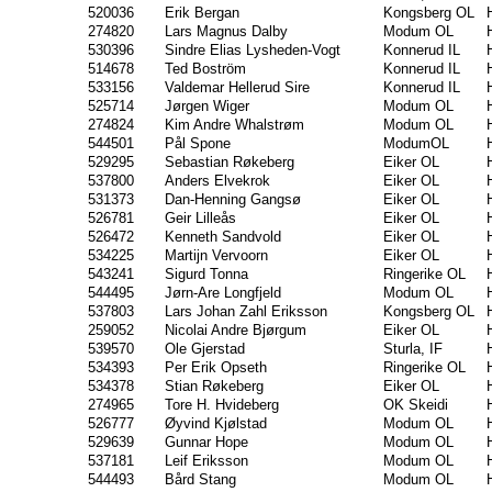
520036
Erik Bergan
Kongsberg OL
274820
Lars Magnus Dalby
Modum OL
530396
Sindre Elias Lysheden-Vogt
Konnerud IL
514678
Ted Boström
Konnerud IL
533156
Valdemar Hellerud Sire
Konnerud IL
525714
Jørgen Wiger
Modum OL
274824
Kim Andre Whalstrøm
Modum OL
544501
Pål Spone
ModumOL
529295
Sebastian Røkeberg
Eiker OL
537800
Anders Elvekrok
Eiker OL
531373
Dan-Henning Gangsø
Eiker OL
526781
Geir Lilleås
Eiker OL
526472
Kenneth Sandvold
Eiker OL
534225
Martijn Vervoorn
Eiker OL
543241
Sigurd Tonna
Ringerike OL
544495
Jørn-Are Longfjeld
Modum OL
537803
Lars Johan Zahl Eriksson
Kongsberg OL
259052
Nicolai Andre Bjørgum
Eiker OL
539570
Ole Gjerstad
Sturla, IF
534393
Per Erik Opseth
Ringerike OL
534378
Stian Røkeberg
Eiker OL
274965
Tore H. Hvideberg
OK Skeidi
526777
Øyvind Kjølstad
Modum OL
529639
Gunnar Hope
Modum OL
537181
Leif Eriksson
Modum OL
544493
Bård Stang
Modum OL