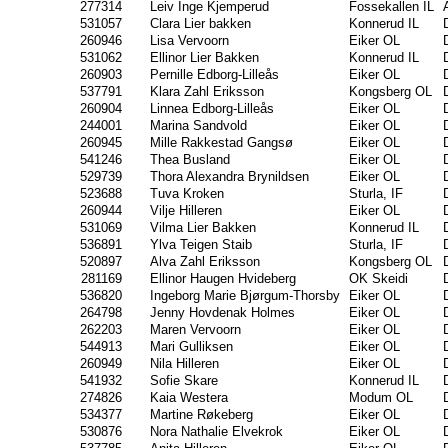
277314
Leiv Inge Kjemperud
Fossekallen IL
531057
Clara Lier bakken
Konnerud IL
260946
Lisa Vervoorn
Eiker OL
531062
Ellinor Lier Bakken
Konnerud IL
260903
Pernille Edborg-Lilleås
Eiker OL
537791
Klara Zahl Eriksson
Kongsberg OL
260904
Linnea Edborg-Lilleås
Eiker OL
244001
Marina Sandvold
Eiker OL
260945
Mille Rakkestad Gangsø
Eiker OL
541246
Thea Busland
Eiker OL
529739
Thora Alexandra Brynildsen
Eiker OL
523688
Tuva Kroken
Sturla, IF
260944
Vilje Hilleren
Eiker OL
531069
Vilma Lier Bakken
Konnerud IL
536891
Ylva Teigen Staib
Sturla, IF
520897
Alva Zahl Eriksson
Kongsberg OL
281169
Ellinor Haugen Hvideberg
OK Skeidi
536820
Ingeborg Marie Bjørgum-Thorsby
Eiker OL
264798
Jenny Hovdenak Holmes
Eiker OL
262203
Maren Vervoorn
Eiker OL
544913
Mari Gulliksen
Eiker OL
260949
Nila Hilleren
Eiker OL
541932
Sofie Skare
Konnerud IL
274826
Kaia Westera
Modum OL
534377
Martine Røkeberg
Eiker OL
530876
Nora Nathalie Elvekrok
Eiker OL