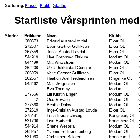
Sortering:
Klasse
Klubb
Starttid
Startliste Vårsprinten me
Startnr
Brikkenr
Navn
Klubb
280573
Edvard Austad-Løvdal
Eiker OL
272607
Even Gärtner Gulliksen
Eiker OL
267559
Jonas Austad-Løvdal
Eiker OL
544919
Live Grønhovd Fiskum
Modum OL
544499
Mia Whalstrøm
Modum OL
262206
Ulrik Rakkestad Gangsø
Eiker OL
266959
Vetle Gärtner Gulliksen
Eiker OL
262557
Haakon Juel Frederichsen
Ringerike OL
543462
Mari Jørgensen
Modum OL
1
Eva Thorsby
ModumL
277566
Lill Kristin Enger
Modum OL
12
Odd Røvang
Modum OL
277568
Beathe Dalby
Modum OL
272619
Inge-Chrisian Austad Løvdal
Eiker OL
275481
Lena Braunschweig
Kongsberg OL
531796
Lise Hørtvedt
Kongsberg OL
544914
Shane Westera
Modum OL
268257
Yvonne S. Brandtenborg
Modum OL
531063
Carl simen Bakken
Konnerud IL