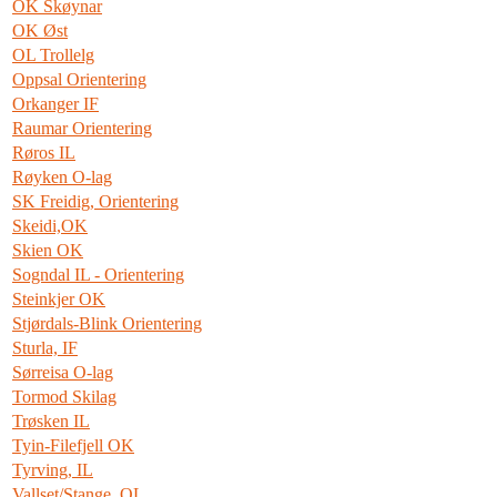
OK Skøynar
OK Øst
OL Trollelg
Oppsal Orientering
Orkanger IF
Raumar Orientering
Røros IL
Røyken O-lag
SK Freidig, Orientering
Skeidi,OK
Skien OK
Sogndal IL - Orientering
Steinkjer OK
Stjørdals-Blink Orientering
Sturla, IF
Sørreisa O-lag
Tormod Skilag
Trøsken IL
Tyin-Filefjell OK
Tyrving, IL
Vallset/Stange, OL