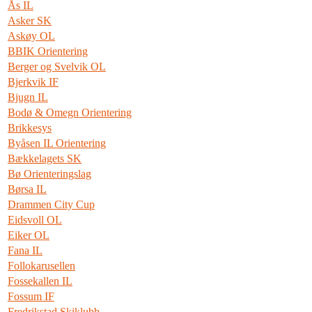
Ås IL
Asker SK
Askøy OL
BBIK Orientering
Berger og Svelvik OL
Bjerkvik IF
Bjugn IL
Bodø & Omegn Orientering
Brikkesys
Byåsen IL Orientering
Bækkelagets SK
Bø Orienteringslag
Børsa IL
Drammen City Cup
Eidsvoll OL
Eiker OL
Fana IL
Follokarusellen
Fossekallen IL
Fossum IF
Fredrikstad Skiklubb