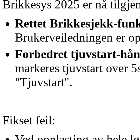
Brikkesys 2025 er nå tilgjen
Rettet Brikkesjekk-fun
Brukerveiledningen er op
Forbedret tjuvstart-hå
markeres tjuvstart over
"Tjuvstart".
Fikset feil:
Ved opplasting av hele lø