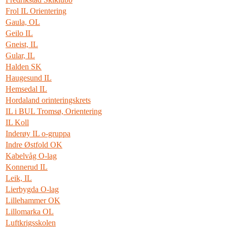
Frol IL Orientering
Gaula, OL
Geilo IL
Gneist, IL
Gular, IL
Halden SK
Haugesund IL
Hemsedal IL
Hordaland orinteringskrets
IL i BUL Tromsø, Orientering
IL Koll
Inderøy IL o-gruppa
Indre Østfold OK
Kabelvåg O-lag
Konnerud IL
Leik, IL
Lierbygda O-lag
Lillehammer OK
Lillomarka OL
Luftkrigsskolen