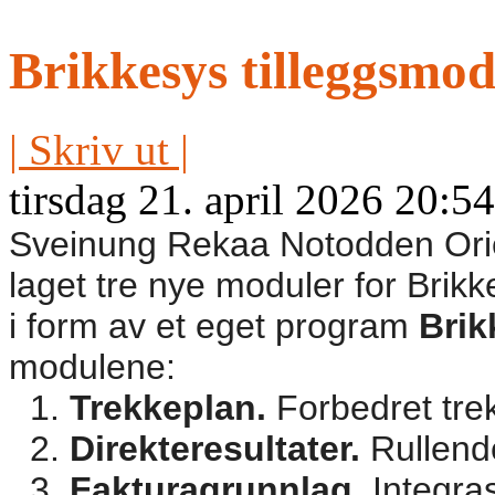
Brikkesys tilleggsmod
| Skriv ut |
tirsdag 21. april 2026 20:54
Sveinung Rekaa Notodden Orie
laget tre nye moduler for Brikk
i form av et eget program
Brik
modulene:
Trekkeplan.
Forbedret tre
Direkteresultater.
Rullende
Fakturagrunnlag.
Integra