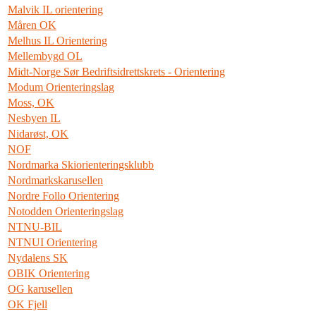
Malvik IL orientering
Måren OK
Melhus IL Orientering
Mellembygd OL
Midt-Norge Sør Bedriftsidrettskrets - Orientering
Modum Orienteringslag
Moss, OK
Nesbyen IL
Nidarøst, OK
NOF
Nordmarka Skiorienteringsklubb
Nordmarkskarusellen
Nordre Follo Orientering
Notodden Orienteringslag
NTNU-BIL
NTNUI Orientering
Nydalens SK
OBIK Orientering
OG karusellen
OK Fjell