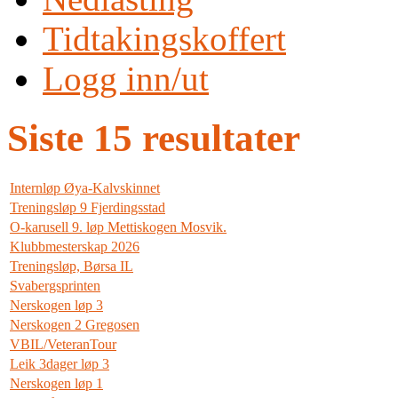
Tidtakingskoffert
Logg inn/ut
Siste 15 resultater
Internløp Øya-Kalvskinnet
Treningsløp 9 Fjerdingsstad
O-karusell 9. løp Mettiskogen Mosvik.
Klubbmesterskap 2026
Treningsløp, Børsa IL
Svabergsprinten
Nerskogen løp 3
Nerskogen 2 Gregosen
VBIL/VeteranTour
Leik 3dager løp 3
Nerskogen løp 1