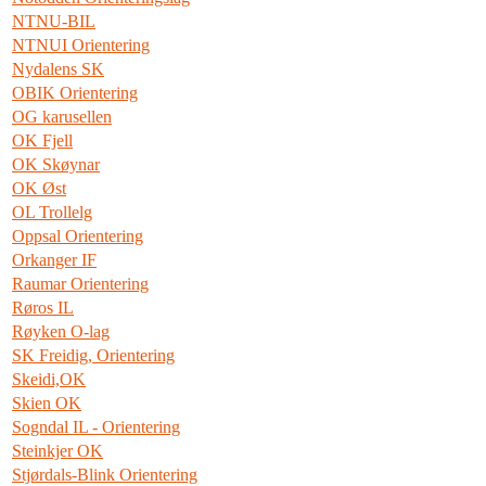
NTNU-BIL
NTNUI Orientering
Nydalens SK
OBIK Orientering
OG karusellen
OK Fjell
OK Skøynar
OK Øst
OL Trollelg
Oppsal Orientering
Orkanger IF
Raumar Orientering
Røros IL
Røyken O-lag
SK Freidig, Orientering
Skeidi,OK
Skien OK
Sogndal IL - Orientering
Steinkjer OK
Stjørdals-Blink Orientering