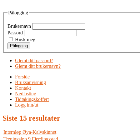
Pålogging
Brukernavn
Passord
Husk meg
Glemt ditt passord?
Glemt ditt brukernavn?
Forside
Bruksanvisning
Kontakt
Nedlasting
Tidtakingskoffert
Logg inn/ut
Siste 15 resultater
Internløp Øya-Kalvskinnet
Treningsløp 9 Fjerdingsstad