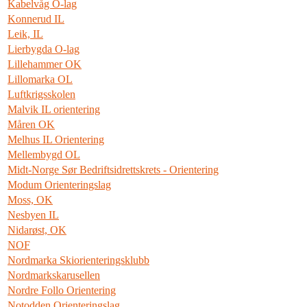
Kabelvåg O-lag
Konnerud IL
Leik, IL
Lierbygda O-lag
Lillehammer OK
Lillomarka OL
Luftkrigsskolen
Malvik IL orientering
Måren OK
Melhus IL Orientering
Mellembygd OL
Midt-Norge Sør Bedriftsidrettskrets - Orientering
Modum Orienteringslag
Moss, OK
Nesbyen IL
Nidarøst, OK
NOF
Nordmarka Skiorienteringsklubb
Nordmarkskarusellen
Nordre Follo Orientering
Notodden Orienteringslag