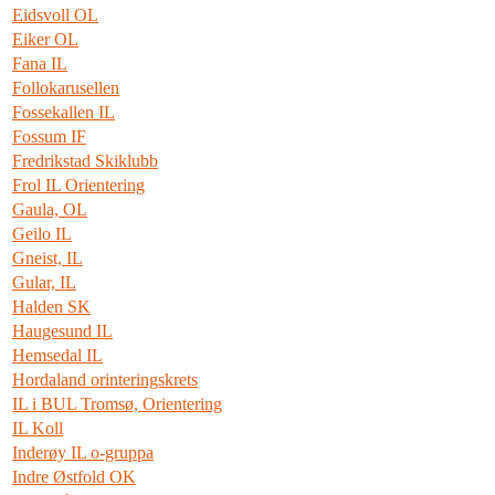
Eidsvoll OL
Eiker OL
Fana IL
Follokarusellen
Fossekallen IL
Fossum IF
Fredrikstad Skiklubb
Frol IL Orientering
Gaula, OL
Geilo IL
Gneist, IL
Gular, IL
Halden SK
Haugesund IL
Hemsedal IL
Hordaland orinteringskrets
IL i BUL Tromsø, Orientering
IL Koll
Inderøy IL o-gruppa
Indre Østfold OK