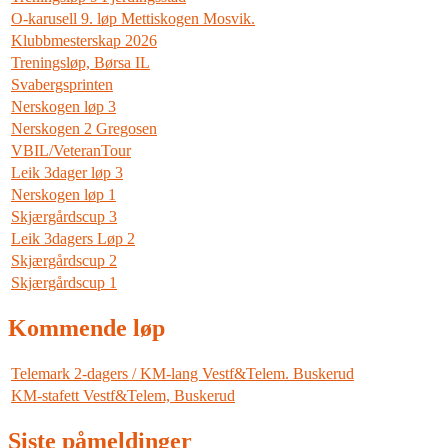
O-karusell 9. løp Mettiskogen Mosvik.
Klubbmesterskap 2026
Treningsløp, Børsa IL
Svabergsprinten
Nerskogen løp 3
Nerskogen 2 Gregosen
VBIL/VeteranTour
Leik 3dager løp 3
Nerskogen løp 1
Skjærgårdscup 3
Leik 3dagers Løp 2
Skjærgårdscup 2
Skjærgårdscup 1
Kommende løp
Telemark 2-dagers / KM-lang Vestf&Telem. Buskerud
KM-stafett Vestf&Telem, Buskerud
Siste påmeldinger