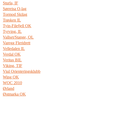
Sturla, IF
Sørreisa O-lag
Tormod Skilag
Trøsken IL
Tyin-Filefjell OK
Tyrving, IL
Vallset/Stange, OL
Varegg Fleridrett
Velledalen IL
Verdal OK
Veritas BIL
Viking, TIF
Viul Orienteringsklubb
Wing OK
WOC 2010
Ørland
Østmarka OK