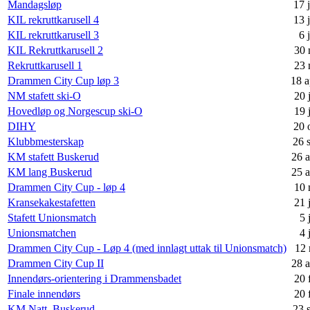
Mandagsløp
17 
KIL rekruttkarusell 4
13 
KIL rekruttkarusell 3
6 
KIL Rekruttkarusell 2
30 
Rekruttkarusell 1
23 
Drammen City Cup løp 3
18 a
NM stafett ski-O
20 
Hovedløp og Norgescup ski-O
19 
DIHY
20 
Klubbmesterskap
26 
KM stafett Buskerud
26 
KM lang Buskerud
25 
Drammen City Cup - løp 4
10 
Kransekakestafetten
21 
Stafett Unionsmatch
5 
Unionsmatchen
4 
Drammen City Cup - Løp 4 (med innlagt uttak til Unionsmatch)
12 
Drammen City Cup II
28 a
Innendørs-orientering i Drammensbadet
20 
Finale innendørs
20 
KM Natt, Buskerud
23 