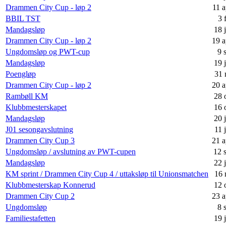
Drammen City Cup - løp 2
11 a
BBIL TST
3 
Mandagsløp
18 
Drammen City Cup - løp 2
19 a
Ungdomsløp og PWT-cup
9 
Mandagsløp
19 
Poengløp
31 
Drammen City Cup - løp 2
20 a
Rambøll KM
28 
Klubbmesterskapet
16 
Mandagsløp
20 
J01 sesongavslutning
11 
Drammen City Cup 3
21 a
Ungdomsløp / avslutning av PWT-cupen
12 
Mandagsløp
22 
KM sprint / Drammen City Cup 4 / uttaksløp til Unionsmatchen
16 
Klubbmesterskap Konnerud
12 
Drammen City Cup 2
23 a
Ungdomsløp
8 
Familiestafetten
19 