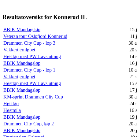
Resultatoversikt for Konnerud IL
BBIK Mandagsløp
15 
Veteran tour Oslofjord Konnerud
11 
Drammen City Cup - løp 3
30 a
Vakkertjernløpet
20 
Høstløp med PWT-avslutning
14 
BBIK Mandagsløp
16 
Drammen City Cup - løp 1
10 a
Vakkertjernløpet
21 
Høstløp med PWT-avslutning
15 
BBIK Mandagsløp
17 
KM-sprint Drammen City Cup
30 a
Høstløp
24 
Høstmila
16 
BBIK Mandagsløp
19 
Drammen City Cup, løp 2
20 a
BBIK Mandagsløp
20 