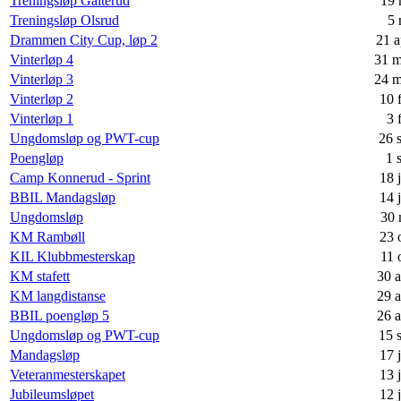
Treningsløp Galterud
19 
Treningsløp Olsrud
5 
Drammen City Cup, løp 2
21 a
Vinterløp 4
31 m
Vinterløp 3
24 m
Vinterløp 2
10 
Vinterløp 1
3 
Ungdomsløp og PWT-cup
26 
Poengløp
1 
Camp Konnerud - Sprint
18 
BBIL Mandagsløp
14 
Ungdomsløp
30 
KM Rambøll
23 
KIL Klubbmesterskap
11 
KM stafett
30 
KM langdistanse
29 
BBIL poengløp 5
26 
Ungdomsløp og PWT-cup
15 
Mandagsløp
17 
Veteranmesterskapet
13 
Jubileumsløpet
12 