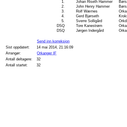
1.
Johan Riseth Hammer
Børs
2.
John Henry Hammer
Børs
3.
Rolf Wærnes
Orka
4.
Gerd Bjørseth
Krok
5.
Sverre Solligård
Orkd
DSQ
Tore Kanestrøm
Orka
DSQ
Jørgen Indergård
Orka
Send inn korreksjon
Sist oppdatert:
14 mai 2014, 21:16:09
Arrangør:
Orkanger IF
Antall deltagere:
32
Antall startet:
32