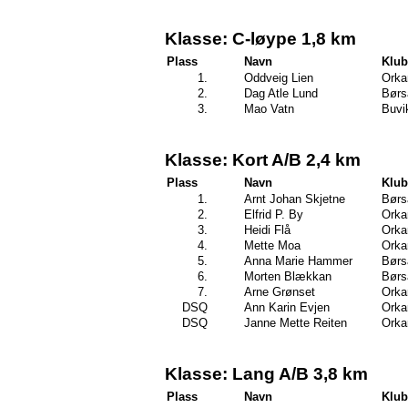
Klasse: C-løype 1,8 km
Plass
Navn
Klu
1.
Oddveig Lien
Orka
2.
Dag Atle Lund
Børs
3.
Mao Vatn
Buvi
Klasse: Kort A/B 2,4 km
Plass
Navn
Klu
1.
Arnt Johan Skjetne
Børs
2.
Elfrid P. By
Orka
3.
Heidi Flå
Orka
4.
Mette Moa
Orka
5.
Anna Marie Hammer
Børs
6.
Morten Blækkan
Børs
7.
Arne Grønset
Orka
DSQ
Ann Karin Evjen
Orka
DSQ
Janne Mette Reiten
Orka
Klasse: Lang A/B 3,8 km
Plass
Navn
Klu