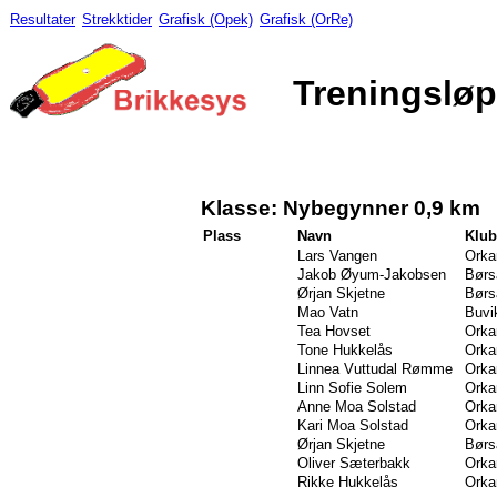
Resultater
Strekktider
Grafisk (Opek)
Grafisk (OrRe)
Treningsløp
Klasse: Nybegynner 0,9 km
Plass
Navn
Klu
Lars Vangen
Orka
Jakob Øyum-Jakobsen
Børs
Ørjan Skjetne
Børs
Mao Vatn
Buvi
Tea Hovset
Orka
Tone Hukkelås
Orka
Linnea Vuttudal Rømme
Orka
Linn Sofie Solem
Orka
Anne Moa Solstad
Orka
Kari Moa Solstad
Orka
Ørjan Skjetne
Børs
Oliver Sæterbakk
Orka
Rikke Hukkelås
Orka