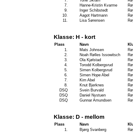
7.
Tone Skram
Rø
7.
Hanne-Kristin Kvarme
Rø
9.
Inger Schibstedt
Rø
10.
Aagot Hartmann
Rø
11.
Lisa Sørensen
Rø
Klasse: H - kort
Plass
Navn
Kl
1.
Mats Johnsen
Rø
2.
Noah Rølles Issowitsch
Rø
3.
Ola Kjølstad
Rø
4.
Torodd Kolbergsrud
Rø
5.
Simen Kolbergsrud
Rø
6.
Simen Hope Abel
Rø
7.
Kim Abel
Rø
8.
Knut Bjerknes
Rø
DSQ
Svein Burvald
Rø
DSQ
Daniel Nystuen
Rø
DSQ
Gunnar Amundsen
Rø
Klasse: D - mellom
Plass
Navn
Kl
1.
Bjørg Svanberg
Rø