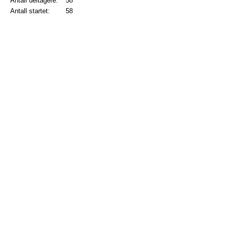
Antall deltagere:
58
Antall startet:
58