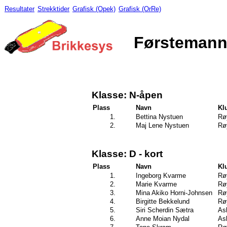
Resultater
Strekktider
Grafisk (Opek)
Grafisk (OrRe)
Førstemann
Klasse: N-åpen
Plass
Navn
Kl
1.
Bettina Nystuen
Rø
2.
Maj Lene Nystuen
Rø
Klasse: D - kort
Plass
Navn
Kl
1.
Ingeborg Kvarme
Rø
2.
Marie Kvarme
Rø
3.
Mina Akiko Horni-Johnsen
Rø
4.
Birgitte Bekkelund
Rø
5.
Siri Scherdin Sætra
As
6.
Anne Moian Nydal
As