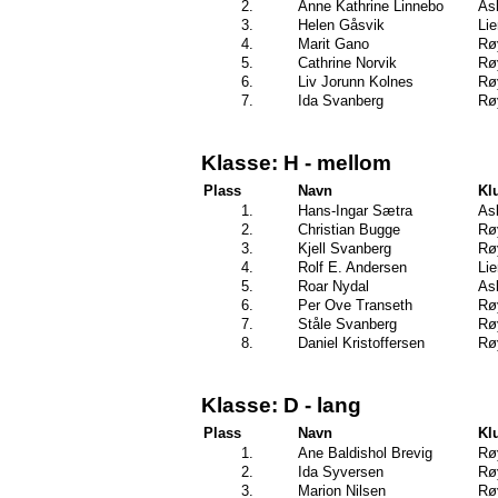
2.
Anne Kathrine Linnebo
As
3.
Helen Gåsvik
Li
4.
Marit Gano
Rø
5.
Cathrine Norvik
Rø
6.
Liv Jorunn Kolnes
Rø
7.
Ida Svanberg
Rø
Klasse: H - mellom
Plass
Navn
Kl
1.
Hans-Ingar Sætra
As
2.
Christian Bugge
Rø
3.
Kjell Svanberg
Rø
4.
Rolf E. Andersen
Li
5.
Roar Nydal
As
6.
Per Ove Transeth
Rø
7.
Ståle Svanberg
Rø
8.
Daniel Kristoffersen
Rø
Klasse: D - lang
Plass
Navn
Kl
1.
Ane Baldishol Brevig
Rø
2.
Ida Syversen
Rø
3.
Marion Nilsen
Rø