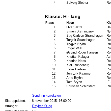
4.
Solveig Sletner
Rø
Klasse: H - lang
Plass
Navn
Kl
1.
Ove Sætra
Ha
2.
Simen Bjørningsøy
Ny
3.
Stig Carlson Strandhagen
Rø
4.
Torgeir Strandhagen
Rø
5.
Trygve Bryhn
Rø
6.
Roger Wiik
Rø
7.
Øyvind Roger Hansen
Rø
8.
Kristian Kalager
As
9.
Kristian Nøss
Rø
10.
Kjell Rønneberg
Rø
11.
Peter Carlsen
Rø
12.
Jon Erik Kvarme
Rø
13.
Arne Bryhn
Rø
14.
Tom Bryhn
IF 
15.
Christian Schibstedt
Rø
Send inn korreksjon
Sist oppdatert:
8 november 2015, 16:00:00
Arrangør:
Røyken O-lag