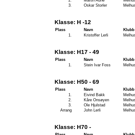
2.
Martin Aune
Melhus
3.
Oskar Storler
Melhus
Klasse: H -12
Plass
Navn
Klubb
1.
Kristoffer Lerli
Melhus
Klasse: H17 - 49
Plass
Navn
Klubb
1.
Stein Ivar Foss
Melhus
Klasse: H50 - 69
Plass
Navn
Klubb
1.
Eivind Bakk
Melhus
2.
Kåre Onsøyen
Melhus
3.
Ole Hjulstad
Melhus
Arrang
John Lerli
Melhus
Klasse: H70 -
Plass
Navn
Klubb