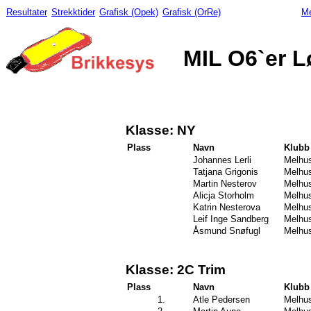
Resultater
Strekktider
Grafisk (Opek)
Grafisk (OrRe)
Me
MIL O6`er L
Klasse: NY
Plass
Navn
Klubb
Johannes Lerli
Melhus
Tatjana Grigonis
Melhus
Martin Nesterov
Melhus
Alicja Storholm
Melhus
Katrin Nesterova
Melhus
Leif Inge Sandberg
Melhus
Åsmund Snøfugl
Melhus
Klasse: 2C Trim
Plass
Navn
Klubb
1.
Atle Pedersen
Melhus