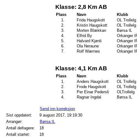
Klasse: 2,8 Km AB
Plass
Navn
Klubb
1.
Frida Haugskott
OL Trollelg
2.
Kristin Haugskott
OL Trollelg
3.
Morten Blækkan
Børsa IL
4.
Elfrid By
Orkanger I
5.
Halvard Kjønli
Orkanger I
6.
Ola Neraune
Orkanger I
7.
Rolf Wærnes
Orkanger I
Klasse: 4,1 Km AB
Plass
Navn
Klubb
1.
Anders Haugskott
OL Trollelg
2.
Frode Haugskott
OL Trollelg
3.
Per Einar Pedersli
OLTrollelg
4.
Ragnar Ingdal
Børsa IL
Send inn korreksjon
Sist oppdatert:
9 august 2017, 19:19:30
Arrangør:
Børsa IL
Antall deltagere:
18
Antall startet:
18