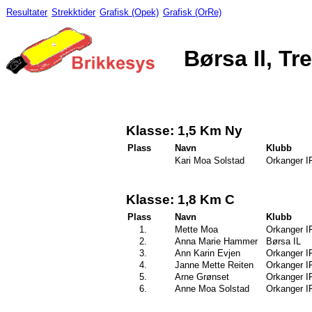
Resultater
Strekktider
Grafisk (Opek)
Grafisk (OrRe)
Børsa Il, T
Klasse: 1,5 Km Ny
Plass
Navn
Klubb
Kari Moa Solstad
Orkanger I
Klasse: 1,8 Km C
Plass
Navn
Klubb
1.
Mette Moa
Orkanger I
2.
Anna Marie Hammer
Børsa IL
3.
Ann Karin Evjen
Orkanger I
4.
Janne Mette Reiten
Orkanger I
5.
Arne Grønset
Orkanger I
6.
Anne Moa Solstad
Orkanger I