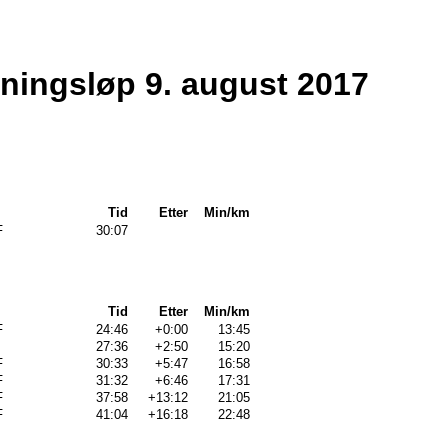
reningsløp 9. august 2017
Tid
Etter
Min/km
F
30:07
Tid
Etter
Min/km
F
24:46
+0:00
13:45
27:36
+2:50
15:20
F
30:33
+5:47
16:58
F
31:32
+6:46
17:31
F
37:58
+13:12
21:05
F
41:04
+16:18
22:48