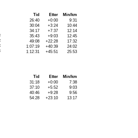
Tid
Etter
Min/km
26:40
+0:00
9:31
30:04
+3:24
10:44
34:17
+7:37
12:14
F
35:43
+9:03
12:45
F
49:08
+22:28
17:32
F
1:07:19
+40:39
24:02
F
1:12:31
+45:51
25:53
Tid
Etter
Min/km
31:18
+0:00
7:38
37:10
+5:52
9:03
40:46
+9:28
9:56
54:28
+23:10
13:17