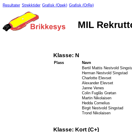
Resultater
Strekktider
Grafisk (Opek)
Grafisk (OrRe)
MIL Rekrutt
Klasse: N
Plass
Navn
Bertil Mattis Nestvold Singst
Herman Nestvold Singstad
Charlotte Elevset
Alexander Elevset
Janne Venes
Colin Fuglås Grøtan
Martin Nikolaisen
Hedda Cornelius
Birgit Nestvold Singstad
Trond Nikolaisen
Klasse: Kort (C+)