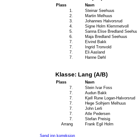
Plass
Navn
1.
Steinar Seehuus
2.
Martin Melhuus
3.
Johannes Halvorsrud
4.
Signe Holm Klemmetvoll
5.
Sanna Elise Bredland Seehu
6.
Maja Bredland Seehuus
7.
Eivind Bakk
7.
Ingrid Tronvold
7.
Eli Aasland
7.
Hanne Døhl
Klasse: Lang (A/B)
Plass
Navn
7.
Stein Ivar Foss
7.
Audun Bakk
7.
Kjell Rune Logan-Halvorsrud
7.
Hege Solhjem Melhuus
7.
John Lerli
7.
Atle Pedersen
7.
Stefan Preisig
Arrang
Frank Egil Holm
Send inn korreksjon