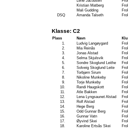
Lene Jacobsen
Frol
Kristian Matberg
Frol
Mali Gudding
Frol
DSQ
Amanda Talseth
Frol
Klasse: C2
Plass
Navn
Kl
1.
Ludvig Langøygard
Frol
2.
Mia Reinås
Frol
3.
Jonas Alstad
Frol
4.
Selma Skjulsvik
Frol
5.
Sondre Skoglund Leithe
Frol
6.
Solveig Skoglund Leite
Frol
7.
Torbjørn Sirum
Frol
8.
Nikoline Munkeby
Frol
9.
Torje Munkeby
Frol
10.
Randi Haugskott
Frol
11.
Atle Bakken
Frol
12.
Lena Lyngsaunet Alstad
Frol
13.
Rolf Alstad
Frol
14.
Hege Berg
Frol
15.
Odd Gunnar Berg
Frol
16.
Gunnar Vatn
Frol
17.
Øyvind Skei
Frol
18.
Karoline Ertsås Skei
Frol