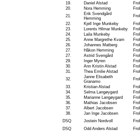
19.
Daniel Alstad
Frol
20.
Nora Hemming
Frol
Erik Svendgård
21.
Frol
Hemming
22.
Kjell Inge Munkeby
Frol
23.
Lorents Hilmar Munkeby
Frol
24.
Laila Munkeby
Frol
25.
Anne Margrethe Kvam
Frol
26.
Johannes Matberg
Frol
27.
Håkon Hemming
Frol
27.
Astrid Svengård
Frol
29.
Inger Myren
Frol
30.
Ann Kristin Alstad
Frol
31.
Thea Emilie Alstad
Frol
Janne Elisabeth
32.
Frol
Granamo
33.
Kristian Alstad
Frol
34.
Selma Langøygard
Frol
35.
Marianne Langøygard
Frol
36.
Mathias Jacobsen
Frol
37.
Albert Jacobsen
Frol
38.
Jan Inge Jacobsen
Frol
DSQ
Jostein Nordvoll
Frol
DSQ
Odd Anders Alstad
Frol