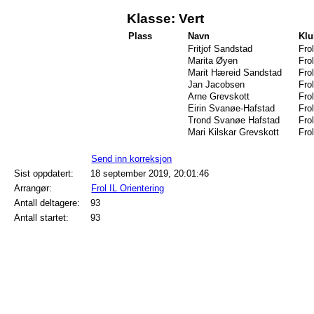
Klasse: Vert
Plass
Navn
Kl
Fritjof Sandstad
Frol
Marita Øyen
Frol
Marit Hæreid Sandstad
Frol
Jan Jacobsen
Frol
Arne Grevskott
Frol
Eirin Svanøe-Hafstad
Frol
Trond Svanøe Hafstad
Frol
Mari Kilskar Grevskott
Frol
Send inn korreksjon
Sist oppdatert:
18 september 2019, 20:01:46
Arrangør:
Frol IL Orientering
Antall deltagere:
93
Antall startet:
93