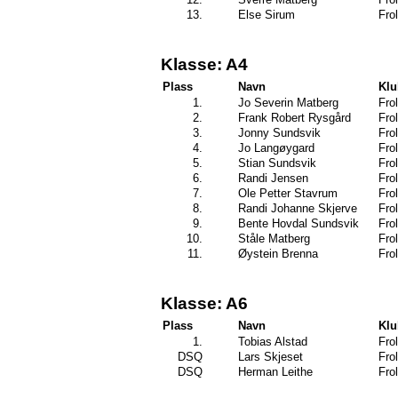
13.
Else Sirum
Frol
Klasse: A4
Plass
Navn
Kl
1.
Jo Severin Matberg
Frol
2.
Frank Robert Rysgård
Frol
3.
Jonny Sundsvik
Frol
4.
Jo Langøygard
Frol
5.
Stian Sundsvik
Frol
6.
Randi Jensen
Frol
7.
Ole Petter Stavrum
Frol
8.
Randi Johanne Skjerve
Frol
9.
Bente Hovdal Sundsvik
Frol
10.
Ståle Matberg
Frol
11.
Øystein Brenna
Frol
Klasse: A6
Plass
Navn
Kl
1.
Tobias Alstad
Frol
DSQ
Lars Skjeset
Frol
DSQ
Herman Leithe
Frol