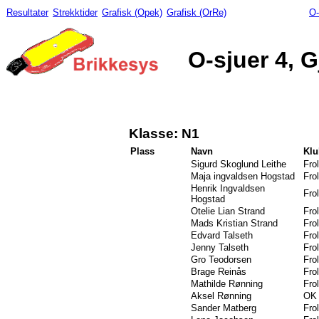
Resultater
Strekktider
Grafisk (Opek)
Grafisk (OrRe)
O-
O-sjuer 4, 
Klasse: N1
Plass
Navn
Kl
Sigurd Skoglund Leithe
Frol
Maja ingvaldsen Hogstad
Frol
Henrik Ingvaldsen
Frol
Hogstad
Otelie Lian Strand
Frol
Mads Kristian Strand
Frol
Edvard Talseth
Frol
Jenny Talseth
Frol
Gro Teodorsen
Frol
Brage Reinås
Frol
Mathilde Rønning
Frol
Aksel Rønning
OK 
Sander Matberg
Frol