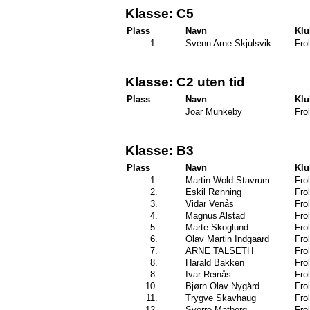
Klasse: C5
Plass
Navn
Kl
1.
Svenn Arne Skjulsvik
Frol
Klasse: C2 uten tid
Plass
Navn
Kl
Joar Munkeby
Frol
Klasse: B3
Plass
Navn
Kl
1.
Martin Wold Stavrum
Frol
2.
Eskil Rønning
Frol
3.
Vidar Venås
Frol
4.
Magnus Alstad
Frol
5.
Marte Skoglund
Frol
6.
Olav Martin Indgaard
Frol
7.
ARNE TALSETH
Frol
8.
Harald Bakken
Frol
8.
Ivar Reinås
Frol
10.
Bjørn Olav Nygård
Frol
11.
Trygve Skavhaug
Frol
12.
Sverre Matberg
Frol