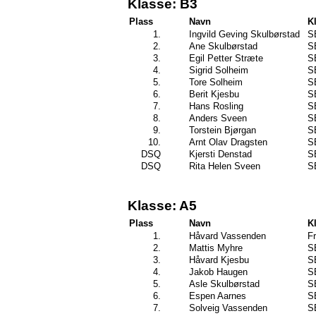
Klasse: B3
Plass
Navn
K
1.
Ingvild Geving Skulbørstad
S
2.
Ane Skulbørstad
S
3.
Egil Petter Stræte
S
4.
Sigrid Solheim
S
5.
Tore Solheim
S
6.
Berit Kjesbu
S
7.
Hans Rosling
S
8.
Anders Sveen
S
9.
Torstein Bjørgan
S
10.
Arnt Olav Dragsten
S
DSQ
Kjersti Denstad
S
DSQ
Rita Helen Sveen
S
Klasse: A5
Plass
Navn
K
1.
Håvard Vassenden
Fr
2.
Mattis Myhre
S
3.
Håvard Kjesbu
S
4.
Jakob Haugen
S
5.
Asle Skulbørstad
S
6.
Espen Aarnes
S
7.
Solveig Vassenden
S