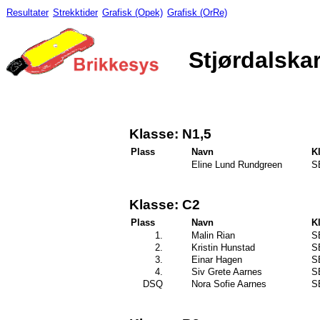
Resultater
Strekktider
Grafisk (Opek)
Grafisk (OrRe)
Stjørdalskar
Klasse: N1,5
Plass
Navn
K
Eline Lund Rundgreen
S
Klasse: C2
Plass
Navn
K
1.
Malin Rian
S
2.
Kristin Hunstad
S
3.
Einar Hagen
S
4.
Siv Grete Aarnes
S
DSQ
Nora Sofie Aarnes
S