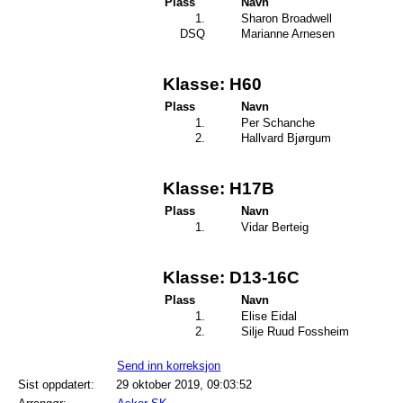
Plass
Navn
1.
Sharon Broadwell
DSQ
Marianne Arnesen
Klasse: H60
Plass
Navn
1.
Per Schanche
2.
Hallvard Bjørgum
Klasse: H17B
Plass
Navn
1.
Vidar Berteig
Klasse: D13-16C
Plass
Navn
1.
Elise Eidal
2.
Silje Ruud Fossheim
Send inn korreksjon
Sist oppdatert:
29 oktober 2019, 09:03:52