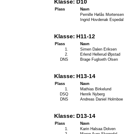
Klasse: D10
Plass
Navn
Pernille Hølås Mortensen
Ingrid Hovdenak Espedal
Klasse: H11-12
Plass
Navn
1.
Simen Dalen Eriksen
2.
Erlend Hellerud Øpstad
DNS
Brage Fuglseth Olsen
Klasse: H13-14
Plass
Navn
1.
Mathias Birkelund
DSQ
Henrik Nyberg
DNS
Andreas Daniel Holmboe
Klasse: D13-14
Plass
Navn
1.
Karin Halsaa Dolven
2.
Maren Aure Skogedal