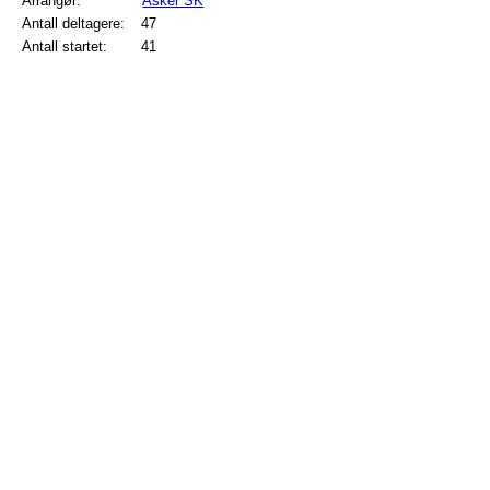
Arrangør:
Asker SK
Antall deltagere:
47
Antall startet:
41