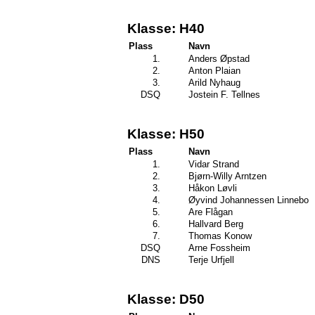
Klasse: H40
Plass
Navn
1.
Anders Øpstad
2.
Anton Plaian
3.
Arild Nyhaug
DSQ
Jostein F. Tellnes
Klasse: H50
Plass
Navn
1.
Vidar Strand
2.
Bjørn-Willy Arntzen
3.
Håkon Løvli
4.
Øyvind Johannessen Linnebo
5.
Are Flågan
6.
Hallvard Berg
7.
Thomas Konow
DSQ
Arne Fossheim
DNS
Terje Urfjell
Klasse: D50