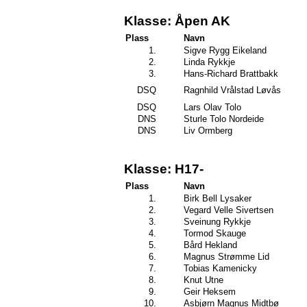
Klasse: Åpen AK
Plass
Navn
1.
Sigve Rygg Eikeland
2.
Linda Rykkje
3.
Hans-Richard Brattbakk
DSQ
Ragnhild Vrålstad Løvås
DSQ
Lars Olav Tolo
DNS
Sturle Tolo Nordeide
DNS
Liv Ormberg
Klasse: H17-
Plass
Navn
1.
Birk Bell Lysaker
2.
Vegard Velle Sivertsen
3.
Sveinung Rykkje
4.
Tormod Skauge
5.
Bård Hekland
6.
Magnus Strømme Lid
7.
Tobias Kamenicky
8.
Knut Utne
9.
Geir Heksem
10.
Asbjørn Magnus Midtbø