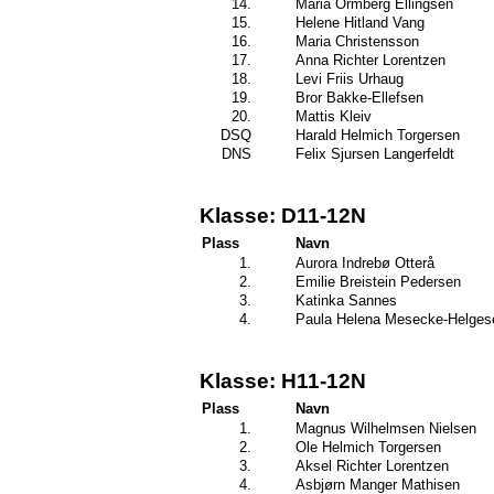
14.
Maria Ormberg Ellingsen
15.
Helene Hitland Vang
16.
Maria Christensson
17.
Anna Richter Lorentzen
18.
Levi Friis Urhaug
19.
Bror Bakke-Ellefsen
20.
Mattis Kleiv
DSQ
Harald Helmich Torgersen
DNS
Felix Sjursen Langerfeldt
Klasse: D11-12N
Plass
Navn
1.
Aurora Indrebø Otterå
2.
Emilie Breistein Pedersen
3.
Katinka Sannes
4.
Paula Helena Mesecke-Helges
Klasse: H11-12N
Plass
Navn
1.
Magnus Wilhelmsen Nielsen
2.
Ole Helmich Torgersen
3.
Aksel Richter Lorentzen
4.
Asbjørn Manger Mathisen