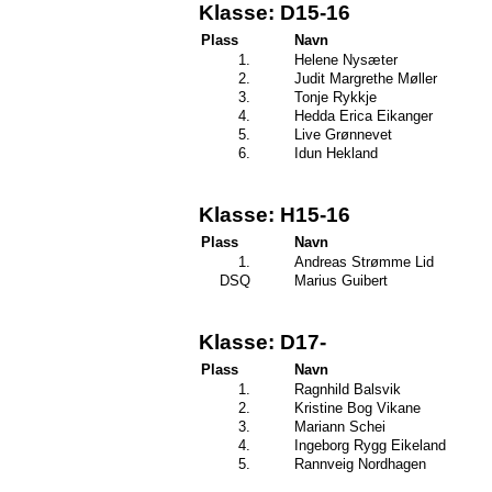
Klasse: D15-16
Plass
Navn
1.
Helene Nysæter
2.
Judit Margrethe Møller
3.
Tonje Rykkje
4.
Hedda Erica Eikanger
5.
Live Grønnevet
6.
Idun Hekland
Klasse: H15-16
Plass
Navn
1.
Andreas Strømme Lid
DSQ
Marius Guibert
Klasse: D17-
Plass
Navn
1.
Ragnhild Balsvik
2.
Kristine Bog Vikane
3.
Mariann Schei
4.
Ingeborg Rygg Eikeland
5.
Rannveig Nordhagen