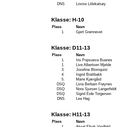
DNS
Lovise Litlekalsøy
Klasse: H-10
Plass
Navn
1.
Gjert Grønnevet
Klasse: D11-13
Plass
Navn
1.
Iris Popsueva Buanes
1.
Live Albertsen Mjelde
3.
Josefine Blomquist
4.
Ingrid Brattbakk
5.
Marie Kjærgård
DSQ
Livia Berbain Frøynes
DSQ
Nora Sjursen Langerfeldt
DSQ
Sigrid Eide Torgersen
DNS
Lea Hag
Klasse: H11-13
Plass
Navn
1.
Aksel Eltvik Vindfeld