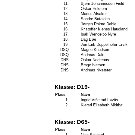
11.
Bjørn Johannessen Field
12.
Oskar Heksem
13.
Marius Alsaker
14.
Sondre Batalden
15.
Jørgen Rokne Dahle
16.
Kristoffer Kjenes Haugland
17.
Isak Wendelbo Nyre
18.
Dag Bøe
19.
Jon Erik Doppelhofer Ervik
DSQ
Magne Knudsen
DSQ
Andreas Dale
DNS
Oskar Nedreaas
DNS
Brage Iversen
DNS
Andreas Nysæter
Klasse: D19-
Plass
Navn
1.
Ingrid Vrålstad Løvås
2.
Kjersti Elisabeth Midtbø
Klasse: D65-
Plass
Navn
1.
Nina Soligard