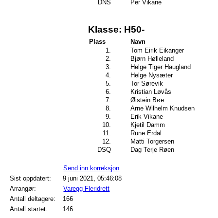
DNS
Per Vikane
Klasse: H50-
Plass
Navn
1.
Tom Eirik Eikanger
2.
Bjørn Hølleland
3.
Helge Tiger Haugland
4.
Helge Nysæter
5.
Tor Sørevik
6.
Kristian Løvås
7.
Øistein Bøe
8.
Arne Wilhelm Knudsen
9.
Erik Vikane
10.
Kjetil Damm
11.
Rune Erdal
12.
Matti Torgersen
DSQ
Dag Terje Røen
Send inn korreksjon
Sist oppdatert:
9 juni 2021, 05:46:08
Arrangør:
Varegg Fleridrett
Antall deltagere:
166
Antall startet:
146