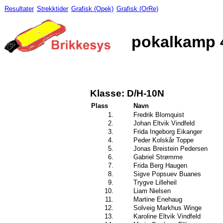
Resultater
Strekktider
Grafisk (Opek)
Grafisk (OrRe)
pokalkamp 4
Klasse: D/H-10N
Plass
Navn
1.
Fredrik Blomquist
2.
Johan Eltvik Vindfeld
3.
Frida Ingeborg Eikanger
4.
Peder Kolskår Toppe
5.
Jonas Breistein Pedersen
6.
Gabriel Strømme
7.
Frida Berg Haugen
8.
Sigve Popsuev Buanes
9.
Trygve Lilleheil
10.
Liam Nielsen
11.
Martine Enehaug
12.
Solveig Markhus Winge
13.
Karoline Eltvik Vindfeld