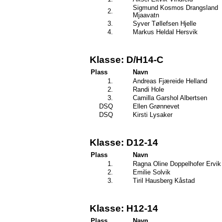
Sigmund Kosmos Drangsland
2.
Mjaavatn
3.
Syver Tøllefsen Hjelle
4.
Markus Heldal Hersvik
Klasse: D/H14-C
Plass
Navn
1.
Andreas Fjæreide Helland
2.
Randi Hole
3.
Camilla Garshol Albertsen
DSQ
Ellen Grønnevet
DSQ
Kirsti Lysaker
Klasse: D12-14
Plass
Navn
1.
Ragna Oline Doppelhofer Ervik
2.
Emilie Solvik
3.
Tiril Hausberg Kåstad
Klasse: H12-14
Plass
Navn