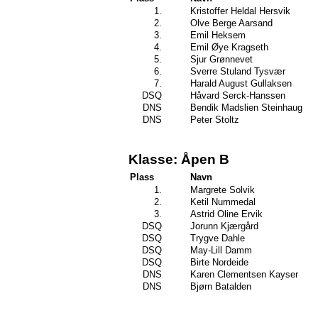
1.
Kristoffer Heldal Hersvik
2.
Olve Berge Aarsand
3.
Emil Heksem
4.
Emil Øye Kragseth
5.
Sjur Grønnevet
6.
Sverre Stuland Tysvær
7.
Harald August Gullaksen
DSQ
Håvard Serck-Hanssen
DNS
Bendik Madslien Steinhaug
DNS
Peter Stoltz
Klasse: Åpen B
Plass
Navn
1.
Margrete Solvik
2.
Ketil Nummedal
3.
Astrid Oline Ervik
DSQ
Jorunn Kjærgård
DSQ
Trygve Dahle
DSQ
May-Lill Damm
DSQ
Birte Nordeide
DNS
Karen Clementsen Kayser
DNS
Bjørn Batalden