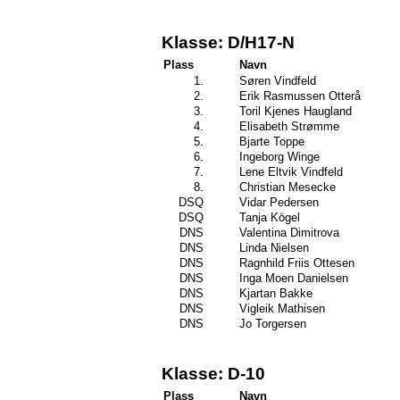
Klasse: D/H17-N
Plass
Navn
1.
Søren Vindfeld
2.
Erik Rasmussen Otterå
3.
Toril Kjenes Haugland
4.
Elisabeth Strømme
5.
Bjarte Toppe
6.
Ingeborg Winge
7.
Lene Eltvik Vindfeld
8.
Christian Mesecke
DSQ
Vidar Pedersen
DSQ
Tanja Kögel
DNS
Valentina Dimitrova
DNS
Linda Nielsen
DNS
Ragnhild Friis Ottesen
DNS
Inga Moen Danielsen
DNS
Kjartan Bakke
DNS
Vigleik Mathisen
DNS
Jo Torgersen
Klasse: D-10
Plass
Navn