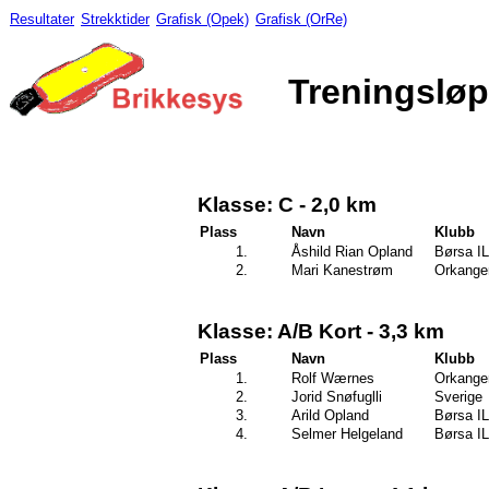
Resultater
Strekktider
Grafisk (Opek)
Grafisk (OrRe)
Treningsløp
Klasse: C - 2,0 km
Plass
Navn
Klubb
1.
Åshild Rian Opland
Børsa IL
2.
Mari Kanestrøm
Orkange
Klasse: A/B Kort - 3,3 km
Plass
Navn
Klubb
1.
Rolf Wærnes
Orkange
2.
Jorid Snøfuglli
Sverige
3.
Arild Opland
Børsa IL
4.
Selmer Helgeland
Børsa IL