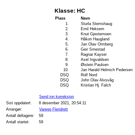
Klasse: HC
Plass
Navn
1.
Sturla Stemshaug
2.
Emil Heksem
3.
Knut Gjestemoen
4.
Håkon Haugland
5.
Jan Olav Ormberg
6.
Geir Smestad
7.
Ragnar Kayser
8.
Axel Ingvaldsen
9.
Øistein Paulsen
10.
Jan Harald Helmich Pedersen
DSQ
Rolf Nord
DSQ
John Olav Alvsvåg
DSQ
Kristian Hj. Falch
Send inn korreksjon
Sist oppdatert:
8 desember 2021, 20:54:11
Arrangør:
Varegg Fleridrett
Antall deltagere:
59
Antall startet:
59