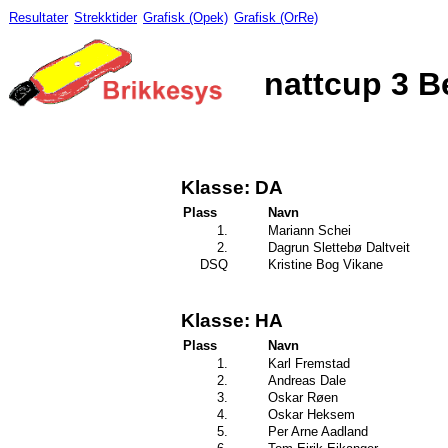
Resultater
Strekktider
Grafisk (Opek)
Grafisk (OrRe)
nattcup 3 B
Klasse: DA
Plass
Navn
1.
Mariann Schei
2.
Dagrun Slettebø Daltveit
DSQ
Kristine Bog Vikane
Klasse: HA
Plass
Navn
1.
Karl Fremstad
2.
Andreas Dale
3.
Oskar Røen
4.
Oskar Heksem
5.
Per Arne Aadland