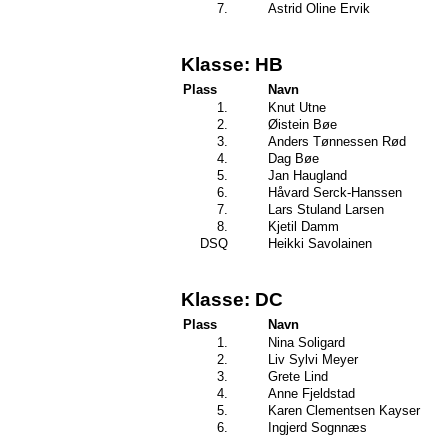
7.
Astrid Oline Ervik
Klasse: HB
Plass
Navn
1.
Knut Utne
2.
Øistein Bøe
3.
Anders Tønnessen Rød
4.
Dag Bøe
5.
Jan Haugland
6.
Håvard Serck-Hanssen
7.
Lars Stuland Larsen
8.
Kjetil Damm
DSQ
Heikki Savolainen
Klasse: DC
Plass
Navn
1.
Nina Soligard
2.
Liv Sylvi Meyer
3.
Grete Lind
4.
Anne Fjeldstad
5.
Karen Clementsen Kayser
6.
Ingjerd Sognnæs