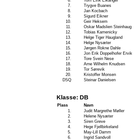
6.
Tom Eirik Eikanger
7.
Trygve Buanes
8.
Jan Kocbach
9.
Sigurd Eikner
10.
Geir Heksem
11.
Oskar Madslien Steinhaug
12.
Tobias Kamenicky
13.
Helge Tiger Haugland
14.
Helge Nysæter
15.
Jørgen Rokne Dahle
16.
Jon Erik Doppelhofer Ervik
17.
Tore Svein Nese
18.
Arne Wilhelm Knudsen
19.
Tor Sørevik
20.
Kristoffer Monsen
DSQ
Steinar Danielsen
Klasse: DB
Plass
Navn
1.
Judit Margrethe Møller
2.
Helene Nysæter
3.
Siren Greve
4.
Hege Fjellbirkeland
5.
May-Lill Damm
6.
Ingrid Sandvoll