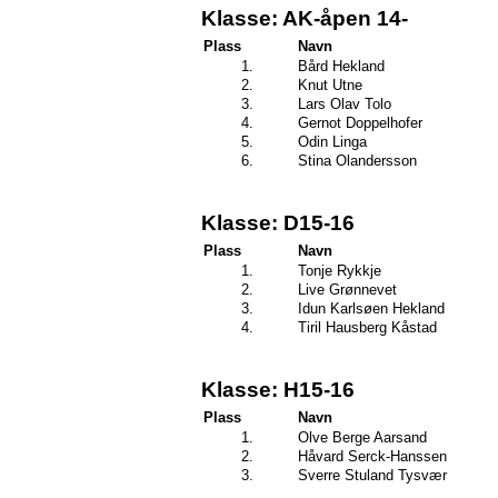
Klasse: AK-åpen 14-
Plass
Navn
1.
Bård Hekland
2.
Knut Utne
3.
Lars Olav Tolo
4.
Gernot Doppelhofer
5.
Odin Linga
6.
Stina Olandersson
Klasse: D15-16
Plass
Navn
1.
Tonje Rykkje
2.
Live Grønnevet
3.
Idun Karlsøen Hekland
4.
Tiril Hausberg Kåstad
Klasse: H15-16
Plass
Navn
1.
Olve Berge Aarsand
2.
Håvard Serck-Hanssen
3.
Sverre Stuland Tysvær