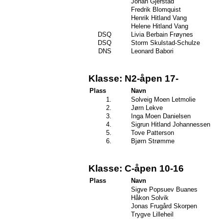
Johan Gjerstad
Fredrik Blomquist
Henrik Hitland Vang
Helene Hitland Vang
DSQ
Livia Berbain Frøynes
DSQ
Storm Skulstad-Schulze
DNS
Leonard Babori
Klasse: N2-åpen 17-
Plass
Navn
1.
Solveig Moen Letmolie
2.
Jørn Lekve
3.
Inga Moen Danielsen
4.
Sigrun Hitland Johannessen
5.
Tove Patterson
6.
Bjørn Strømme
Klasse: C-åpen 10-16
Plass
Navn
Sigve Popsuev Buanes
Håkon Solvik
Jonas Frugård Skorpen
Trygve Lilleheil