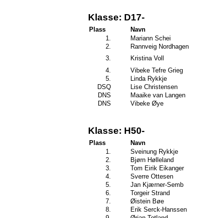
Klasse: D17-
Plass
Navn
1.
Mariann Schei
2.
Rannveig Nordhagen
3.
Kristina Voll
4.
Vibeke Tefre Grieg
5.
Linda Rykkje
DSQ
Lise Christensen
DNS
Maaike van Langen
DNS
Vibeke Øye
Klasse: H50-
Plass
Navn
1.
Sveinung Rykkje
2.
Bjørn Hølleland
3.
Tom Eirik Eikanger
4.
Sverre Ottesen
5.
Jan Kjærner-Semb
6.
Torgeir Strand
7.
Øistein Bøe
8.
Erik Serck-Hanssen
9.
Ørjan Totland