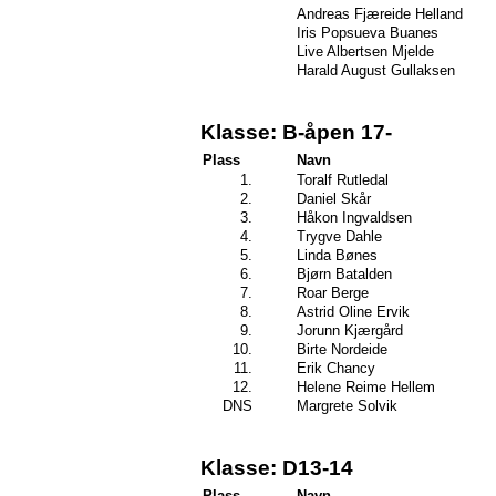
Andreas Fjæreide Helland
Iris Popsueva Buanes
Live Albertsen Mjelde
Harald August Gullaksen
Klasse: B-åpen 17-
Plass
Navn
1.
Toralf Rutledal
2.
Daniel Skår
3.
Håkon Ingvaldsen
4.
Trygve Dahle
5.
Linda Bønes
6.
Bjørn Batalden
7.
Roar Berge
8.
Astrid Oline Ervik
9.
Jorunn Kjærgård
10.
Birte Nordeide
11.
Erik Chancy
12.
Helene Reime Hellem
DNS
Margrete Solvik
Klasse: D13-14
Plass
Navn