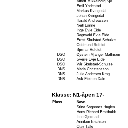
Albert Mikkelborg Sjo
Emil Yndestad
Markus Kvingedal
Johan Kvingedal
Harald Andreassen
Neill Lønne
Inge Evje Eide
Ragnvald Evje Eide
Ernst Skulstad-Schulze
Oddmund Rofeldt
Bjørnar Rofeldt
DSQ
Øystein Mjanger Mathisen
DSQ
Sverre Evje Eide
DSQ
Vår Skulstad-Schulze
DNS
Maria Christensson
DNS
Julia Andersen Krog
DNS
Ask Eielsen Dale
Klasse: N1-åpen 17-
Plass
Navn
Stina Sognnæs Huglen
Hans-Richard Brattbakk
Line Gjerstad
Anniken Erichsen
Olav Talle