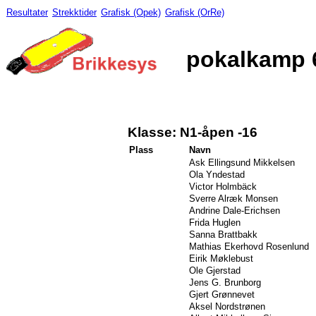
Resultater
Strekktider
Grafisk (Opek)
Grafisk (OrRe)
pokalkamp 
Klasse: N1-åpen -16
Plass
Navn
Ask Ellingsund Mikkelsen
Ola Yndestad
Victor Holmbäck
Sverre Alræk Monsen
Andrine Dale-Erichsen
Frida Huglen
Sanna Brattbakk
Mathias Ekerhovd Rosenlund
Eirik Møklebust
Ole Gjerstad
Jens G. Brunborg
Gjert Grønnevet
Aksel Nordstrønen