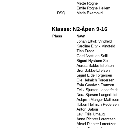
Mette Rogne
Emile Rogne Hellem
DSQ
Maria Ekerhovd
Klasse: N2-åpen 9-16
Plass
Navn
Johan Eltvik Vindfeld
Karoline Eltvik Vindfeld
Tian Fraga
Gard Nystuen Solli
Sigurd Nystuen Solli
Aurora Bakke Ellefsen
Bror Bakke-Ellefsen
Sigrid Eide Torgersen
Ole Helmich Torgersen
Eyla Goodwin Franzen
Felix Sjursen Langerfeldt
Nora Sjursen Langerfeldt
Asbjørn Manger Mathisen
Håkon Helmich Pedersen
Anton Babori
Levi Friis Urhaug
Anna Richter Lorentzen
Aksel Richter Lorentzen