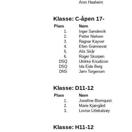
Aron Haaheim
Klasse: C-åpen 17-
Plass
Navn
1.
Inger Søndervik
2.
Petter Nielsen
3.
Ragnar Kayser
4.
Ellen Grønnevet
5.
Alis Skår
6.
Roger Skorpen
DSQ
Ulrikke Knudtzon
DSQ
Ida Eide Berg
DNS
Jørn Torgersen
Klasse: D11-12
Plass
Navn
1.
Josefine Blomquist
2.
Marie Kjærgård
3.
Lovise Litlekalsøy
Klasse: H11-12