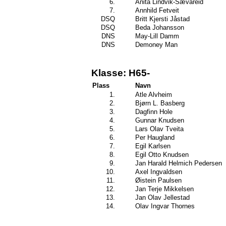
6.
Anita Lindvik-Sævareid
7.
Annhild Fetveit
DSQ
Britt Kjersti Jåstad
DSQ
Beda Johansson
DNS
May-Lill Damm
DNS
Demoney Man
Klasse: H65-
Plass
Navn
1.
Atle Alvheim
2.
Bjørn L. Basberg
3.
Dagfinn Hole
4.
Gunnar Knudsen
5.
Lars Olav Tveita
6.
Per Haugland
7.
Egil Karlsen
8.
Egil Otto Knudsen
9.
Jan Harald Helmich Pedersen
10.
Axel Ingvaldsen
11.
Øistein Paulsen
12.
Jan Terje Mikkelsen
13.
Jan Olav Jellestad
14.
Olav Ingvar Thornes