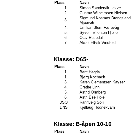
Plass
Navn
1.
Simon Søndervik Lekve
2.
Gustav Wilhelmsen Nielsen
Sigmund Kosmos Drangsland
3.
Mjaavatn
4.
Emilian Blom Færevåg
5.
Syver Tøllefsen Hjelle
6.
Olav Rutledal
7.
Aksel Eltvik Vindfeld
Klasse: D65-
Plass
Navn
1.
Berit Hegdal
1.
Bjørg Kocbach
3.
Karen Clementsen Kayser
4.
Grethe Linn
5.
Astrid Ormberg
6.
Astri Ese Hole
DSQ
Rannveig Solli
DNS
Kjellaug Hodnekvam
Klasse: B-åpen 10-16
Plass
Navn