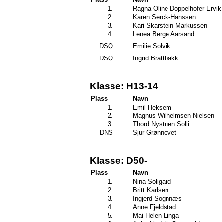
1.
Ragna Oline Doppelhofer Ervik
2.
Karen Serck-Hanssen
3.
Kari Skarstein Markussen
4.
Lenea Berge Aarsand
DSQ
Emilie Solvik
DSQ
Ingrid Brattbakk
Klasse: H13-14
Plass
Navn
1.
Emil Heksem
2.
Magnus Wilhelmsen Nielsen
3.
Thord Nystuen Solli
DNS
Sjur Grønnevet
Klasse: D50-
Plass
Navn
1.
Nina Soligard
2.
Britt Karlsen
3.
Ingjerd Sognnæs
4.
Anne Fjeldstad
5.
Mai Helen Linga