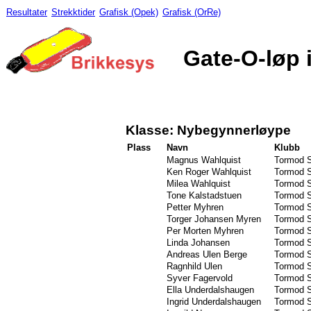
Resultater
Strekktider
Grafisk (Opek)
Grafisk (OrRe)
Gate-O-løp i
Klasse: Nybegynnerløype
Plass
Navn
Klubb
Magnus Wahlquist
Tormod S
Ken Roger Wahlquist
Tormod S
Milea Wahlquist
Tormod S
Tone Kalstadstuen
Tormod S
Petter Myhren
Tormod S
Torger Johansen Myren
Tormod S
Per Morten Myhren
Tormod S
Linda Johansen
Tormod S
Andreas Ulen Berge
Tormod S
Ragnhild Ulen
Tormod S
Syver Fagervold
Tormod S
Ella Underdalshaugen
Tormod S
Ingrid Underdalshaugen
Tormod S