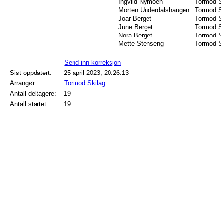
Ingvild Nymoen
Tormod S
Morten Underdalshaugen
Tormod S
Joar Berget
Tormod S
June Berget
Tormod S
Nora Berget
Tormod S
Mette Stenseng
Tormod S
Send inn korreksjon
Sist oppdatert:
25 april 2023, 20:26:13
Arrangør:
Tormod Skilag
Antall deltagere:
19
Antall startet:
19