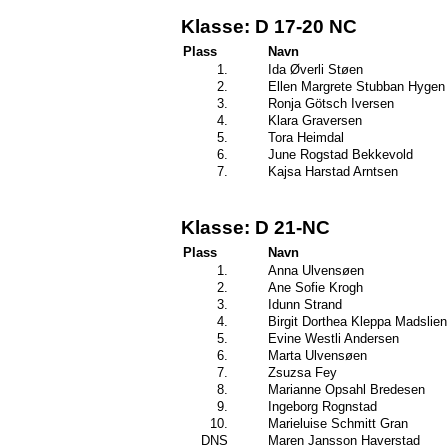
Klasse: D 17-20 NC
Plass
Navn
1.
Ida Øverli Støen
2.
Ellen Margrete Stubban Hygen
3.
Ronja Götsch Iversen
4.
Klara Graversen
5.
Tora Heimdal
6.
June Rogstad Bekkevold
7.
Kajsa Harstad Arntsen
Klasse: D 21-NC
Plass
Navn
1.
Anna Ulvensøen
2.
Ane Sofie Krogh
3.
Idunn Strand
4.
Birgit Dorthea Kleppa Madslien
5.
Evine Westli Andersen
6.
Marta Ulvensøen
7.
Zsuzsa Fey
8.
Marianne Opsahl Bredesen
9.
Ingeborg Rognstad
10.
Marieluise Schmitt Gran
DNS
Maren Jansson Haverstad