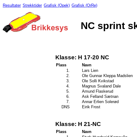
Resultater
Strekktider
Grafisk (Opek)
Grafisk (OrRe)
NC sprint sk
Klasse: H 17-20 NC
Plass
Navn
1.
Lars Lien
2.
Ole Gunnar Kleppa Madslien
3.
Ole Solli Kvikstad
4.
Magnus Svaland Dale
5.
Amund Flaskerud
6.
Ask Felland Sætnan
7.
Annar Erlien Solerød
DNS
Eirik Frost
Klasse: H 21-NC
Plass
Navn