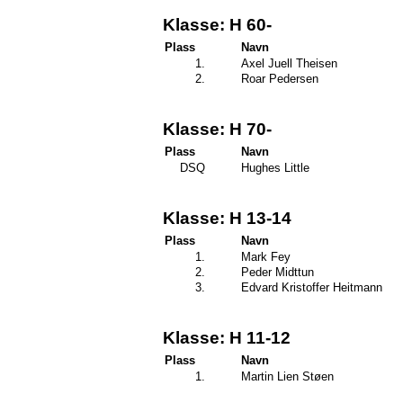
Klasse: H 60-
Plass
Navn
1.
Axel Juell Theisen
2.
Roar Pedersen
Klasse: H 70-
Plass
Navn
DSQ
Hughes Little
Klasse: H 13-14
Plass
Navn
1.
Mark Fey
2.
Peder Midttun
3.
Edvard Kristoffer Heitmann
Klasse: H 11-12
Plass
Navn
1.
Martin Lien Støen