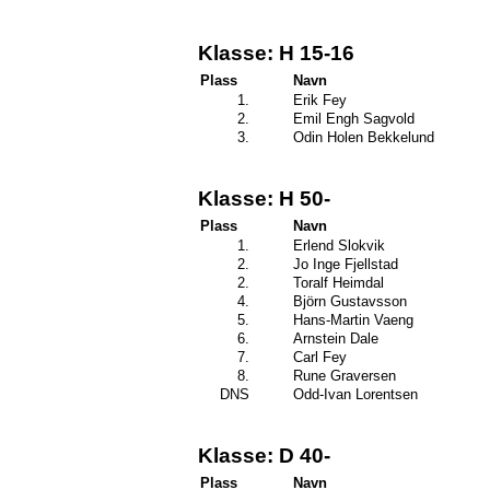
Klasse: H 15-16
Plass
Navn
1.
Erik Fey
2.
Emil Engh Sagvold
3.
Odin Holen Bekkelund
Klasse: H 50-
Plass
Navn
1.
Erlend Slokvik
2.
Jo Inge Fjellstad
2.
Toralf Heimdal
4.
Björn Gustavsson
5.
Hans-Martin Vaeng
6.
Arnstein Dale
7.
Carl Fey
8.
Rune Graversen
DNS
Odd-Ivan Lorentsen
Klasse: D 40-
Plass
Navn