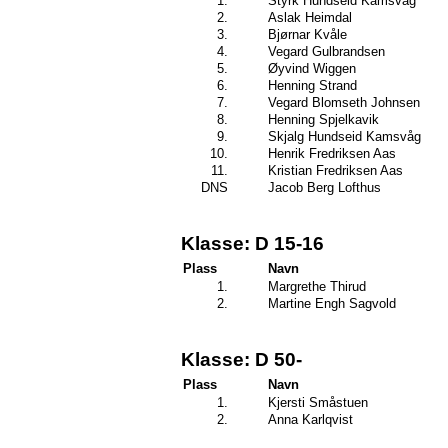
1.
Styrk Hundseid Kamsvåg
2.
Aslak Heimdal
3.
Bjørnar Kvåle
4.
Vegard Gulbrandsen
5.
Øyvind Wiggen
6.
Henning Strand
7.
Vegard Blomseth Johnsen
8.
Henning Spjelkavik
9.
Skjalg Hundseid Kamsvåg
10.
Henrik Fredriksen Aas
11.
Kristian Fredriksen Aas
DNS
Jacob Berg Lofthus
Klasse: D 15-16
Plass
Navn
1.
Margrethe Thirud
2.
Martine Engh Sagvold
Klasse: D 50-
Plass
Navn
1.
Kjersti Småstuen
2.
Anna Karlqvist