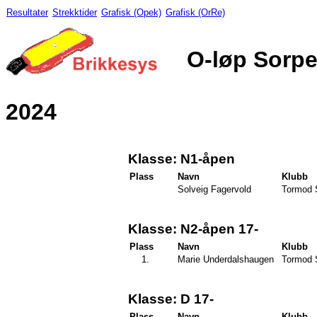
Resultater
Strekktider
Grafisk (Opek)
Grafisk (OrRe)
O-løp Sorp
2024
Klasse: N1-åpen
Plass
Navn
Klubb
Solveig Fagervold
Tormod 
Klasse: N2-åpen 17-
Plass
Navn
Klubb
1.
Marie Underdalshaugen
Tormod 
Klasse: D 17-
Plass
Navn
Klubb