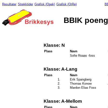
Resultater
Strekktider
Grafisk (Opek)
Grafisk (OrRe)
BB
BBIK poeng
Klasse: N
Plass
Navn
Sofie Roaas -foss
Klasse: A-Lang
Plass
Navn
1.
Erik Spangberg
2.
Thomas Konow
3.
Mardon Elias Foss
Klasse: A-Mellom
Plass
Navn