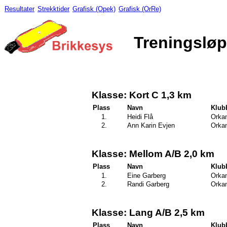
Resultater
Strekktider
Grafisk (Opek)
Grafisk (OrRe)
Treningsløp
Klasse: Kort C 1,3 km
Plass
Navn
Klub
1.
Heidi Flå
Orkan
2.
Ann Karin Evjen
Orkan
Klasse: Mellom A/B 2,0 km
Plass
Navn
Klub
1.
Eine Garberg
Orkan
2.
Randi Garberg
Orkan
Klasse: Lang A/B 2,5 km
Plass
Navn
Klub