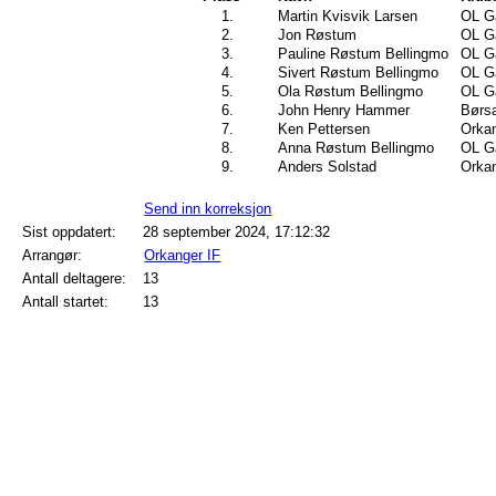
1.
Martin Kvisvik Larsen
OL G
2.
Jon Røstum
OL G
3.
Pauline Røstum Bellingmo
OL G
4.
Sivert Røstum Bellingmo
OL G
5.
Ola Røstum Bellingmo
OL G
6.
John Henry Hammer
Børsa
7.
Ken Pettersen
Orkan
8.
Anna Røstum Bellingmo
OL G
9.
Anders Solstad
Orkan
Send inn korreksjon
Sist oppdatert:
28 september 2024, 17:12:32
Arrangør:
Orkanger IF
Antall deltagere:
13
Antall startet:
13