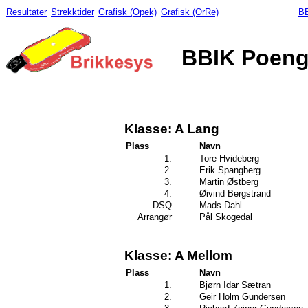
Resultater
Strekktider
Grafisk (Opek)
Grafisk (OrRe)
BB
BBIK Poengl
Klasse: A Lang
Plass
Navn
1.
Tore Hvideberg
2.
Erik Spangberg
3.
Martin Østberg
4.
Øivind Bergstrand
DSQ
Mads Dahl
Arrangør
Pål Skogedal
Klasse: A Mellom
Plass
Navn
1.
Bjørn Idar Sætran
2.
Geir Holm Gundersen