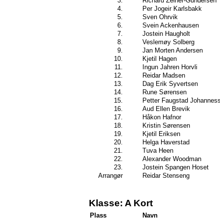
3.
Richard Zeiner-Gundersen
4.
Per Jogeir Karlsbakk
5.
Sven Ohrvik
6.
Svein Ackenhausen
7.
Jostein Haugholt
8.
Veslemøy Solberg
9.
Jan Morten Andersen
10.
Kjetil Hagen
11.
Ingun Jahren Horvli
12.
Reidar Madsen
13.
Dag Erik Syvertsen
14.
Rune Sørensen
15.
Petter Faugstad Johannes
16.
Aud Ellen Brevik
17.
Håkon Hafnor
18.
Kristin Sørensen
19.
Kjetil Eriksen
20.
Helga Haverstad
21.
Tuva Heen
22.
Alexander Woodman
23.
Jostein Spangen Hoset
Arrangør
Reidar Stenseng
Klasse: A Kort
Plass
Navn