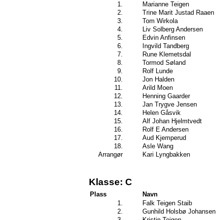
1.
Marianne Teigen
2.
Trine Marit Justad Raaen
3.
Tom Wirkola
4.
Liv Solberg Andersen
5.
Edvin Anfinsen
6.
Ingvild Tandberg
7.
Rune Klemetsdal
8.
Tormod Søland
9.
Rolf Lunde
10.
Jon Halden
11.
Arild Moen
12.
Henning Gaarder
13.
Jan Trygve Jensen
14.
Helen Gåsvik
15.
Alf Johan Hjelmtvedt
16.
Rolf E Andersen
17.
Aud Kjemperud
18.
Asle Wang
Arrangør
Kari Lyngbakken
Klasse: C
Plass
Navn
1.
Falk Teigen Staib
2.
Gunhild Holsbø Johansen
3.
Kristin Teigen