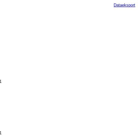
Dataeksport
1
1