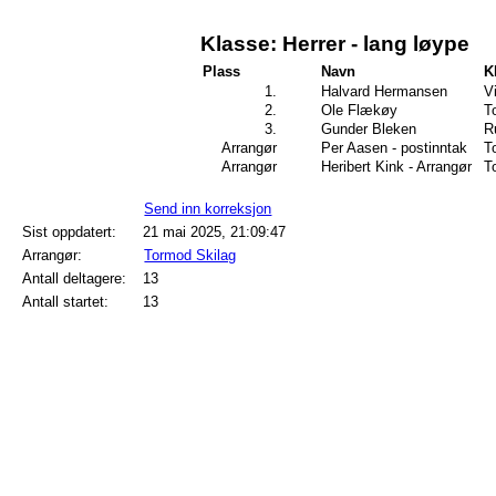
Klasse: Herrer - lang løype
Plass
Navn
K
1.
Halvard Hermansen
V
2.
Ole Flækøy
T
3.
Gunder Bleken
R
Arrangør
Per Aasen - postinntak
T
Arrangør
Heribert Kink - Arrangør
T
Send inn korreksjon
Sist oppdatert:
21 mai 2025, 21:09:47
Arrangør:
Tormod Skilag
Antall deltagere:
13
Antall startet:
13