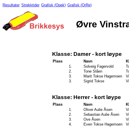
Resultater
Strekktider
Grafisk (Opek)
Grafisk (OrRe)
Øvre Vinstr
Klasse: Damer - kort løype
Plass
Navn
K
1.
Solveig Fagervold
T
2.
Tone Slåen
T
3.
Marit Tokse Hagemoen
V
3.
Sigrid Tokse
V
Klasse: Herrer - kort løype
Plass
Navn
K
1.
Oliver Aulie Åsen
V
2.
Sebastian Aulie Åsen
V
3.
Ove Åsen
V
4.
Even Tokse Hagemoen
V