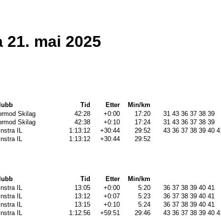
a 21. mai 2025
lubb
Tid
Etter
Min/km
ormod Skilag
42:28
+0:00
17:20
31 43 36 37 38 39
ormod Skilag
42:38
+0:10
17:24
31 43 36 37 38 39
instra IL
1:13:12
+30:44
29:52
43 36 37 38 39 40 4
instra IL
1:13:12
+30:44
29:52
lubb
Tid
Etter
Min/km
instra IL
13:05
+0:00
5:20
36 37 38 39 40 41
instra IL
13:12
+0:07
5:23
36 37 38 39 40 41
instra IL
13:15
+0:10
5:24
36 37 38 39 40 41
instra IL
1:12:56
+59:51
29:46
43 36 37 38 39 40 4