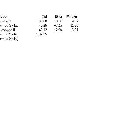
lubb
Tid
Etter
Min/km
instra IL
33:08
+0:00
9:32
ormod Skilag
40:25
+7:17
11:38
udsbygd IL
45:12
+12:04
13:01
ormod Skilag
1:37:25
ormod Skilag