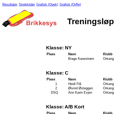
Resultater
Strekktider
Grafisk (Opek)
Grafisk (OrRe)
Treningsløp
Klasse: NY
Plass
Navn
Klubb
Brage Kanestrøm
Orkang
Klasse: C
Plass
Navn
Klubb
1.
Heidi Flå
Orkang
2.
Øivind Østeggen
Orkang
DSQ
Ann Karin Evjen
Orkang
Klasse: A/B Kort
Plass
Navn
Klubb