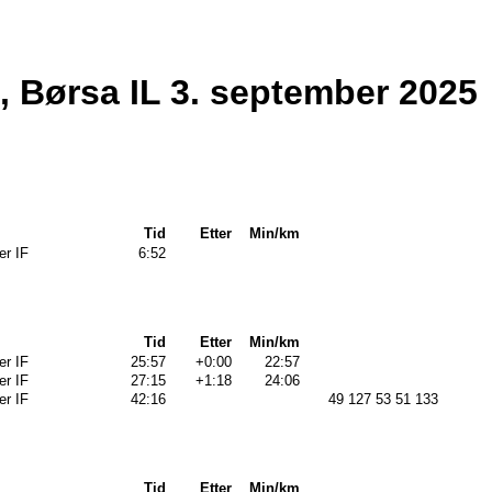
, Børsa IL 3. september 2025
Tid
Etter
Min/km
er IF
6:52
Tid
Etter
Min/km
er IF
25:57
+0:00
22:57
er IF
27:15
+1:18
24:06
er IF
42:16
49 127 53 51 133
Tid
Etter
Min/km