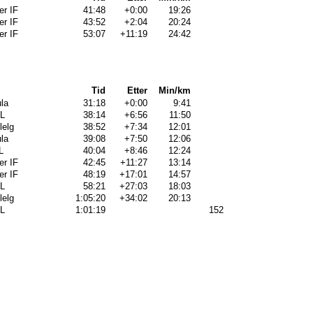
er IF
41:48
+0:00
19:26
er IF
43:52
+2:04
20:24
er IF
53:07
+11:19
24:42
Tid
Etter
Min/km
la
31:18
+0:00
9:41
IL
38:14
+6:56
11:50
lelg
38:52
+7:34
12:01
la
39:08
+7:50
12:06
L
40:04
+8:46
12:24
er IF
42:45
+11:27
13:14
er IF
48:19
+17:01
14:57
IL
58:21
+27:03
18:03
lelg
1:05:20
+34:02
20:13
IL
1:01:19
152