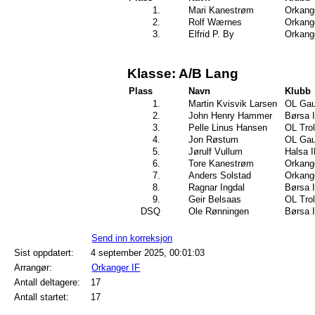
1.
Mari Kanestrøm
Orkang
2.
Rolf Wærnes
Orkang
3.
Elfrid P. By
Orkang
Klasse: A/B Lang
Plass
Navn
Klubb
1.
Martin Kvisvik Larsen
OL Gau
2.
John Henry Hammer
Børsa 
3.
Pelle Linus Hansen
OL Trol
4.
Jon Røstum
OL Gau
5.
Jørulf Vullum
Halsa I
6.
Tore Kanestrøm
Orkang
7.
Anders Solstad
Orkang
8.
Ragnar Ingdal
Børsa 
9.
Geir Belsaas
OL Trol
DSQ
Ole Rønningen
Børsa 
Send inn korreksjon
Sist oppdatert:
4 september 2025, 00:01:03
Arrangør:
Orkanger IF
Antall deltagere:
17
Antall startet:
17