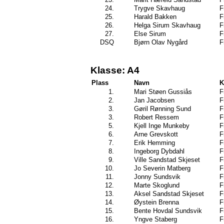
24.
Trygve Skavhaug
F
25.
Harald Bakken
F
26.
Helga Sirum Skavhaug
F
27.
Else Sirum
F
DSQ
Bjørn Olav Nygård
F
Klasse: A4
Plass
Navn
K
1.
Mari Støen Gussiås
F
2.
Jan Jacobsen
F
3.
Gøril Rønning Sund
F
3.
Robert Ressem
F
5.
Kjell Inge Munkeby
F
6.
Arne Grevskott
F
7.
Erik Hemming
F
8.
Ingeborg Dybdahl
F
9.
Ville Sandstad Skjeset
F
10.
Jo Severin Matberg
F
11.
Jonny Sundsvik
F
12.
Marte Skoglund
F
13.
Aksel Sandstad Skjeset
F
14.
Øystein Brenna
F
15.
Bente Hovdal Sundsvik
F
16.
Yngve Staberg
F