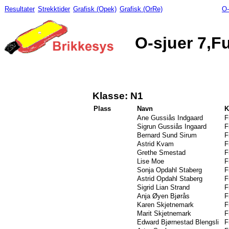
Resultater
Strekktider
Grafisk (Opek)
Grafisk (OrRe)
O-
O-sjuer 7,Fu
Klasse: N1
Plass
Navn
K
Ane Gussiås Indgaard
F
Sigrun Gussiås Ingaard
F
Bernard Sund Sirum
F
Astrid Kvam
F
Grethe Smestad
F
Lise Moe
F
Sonja Opdahl Staberg
F
Astrid Opdahl Staberg
F
Sigrid Lian Strand
F
Anja Øyen Bjørås
F
Karen Skjetnemark
F
Marit Skjetnemark
F
Edward Bjørnestad Blengsli
F