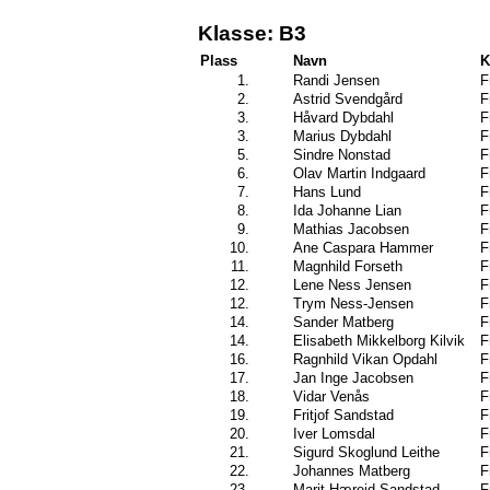
Klasse: B3
Plass
Navn
K
1.
Randi Jensen
F
2.
Astrid Svendgård
F
3.
Håvard Dybdahl
F
3.
Marius Dybdahl
F
5.
Sindre Nonstad
F
6.
Olav Martin Indgaard
F
7.
Hans Lund
F
8.
Ida Johanne Lian
F
9.
Mathias Jacobsen
F
10.
Ane Caspara Hammer
F
11.
Magnhild Forseth
F
12.
Lene Ness Jensen
F
12.
Trym Ness-Jensen
F
14.
Sander Matberg
F
14.
Elisabeth Mikkelborg Kilvik
F
16.
Ragnhild Vikan Opdahl
F
17.
Jan Inge Jacobsen
F
18.
Vidar Venås
F
19.
Fritjof Sandstad
F
20.
Iver Lomsdal
F
21.
Sigurd Skoglund Leithe
F
22.
Johannes Matberg
F
23.
Marit Hæreid Sandstad
F