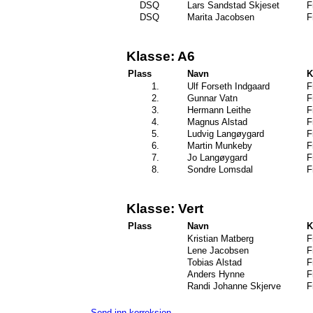
DSQ
Lars Sandstad Skjeset
F
DSQ
Marita Jacobsen
F
Klasse: A6
Plass
Navn
K
1.
Ulf Forseth Indgaard
F
2.
Gunnar Vatn
F
3.
Hermann Leithe
F
4.
Magnus Alstad
F
5.
Ludvig Langøygard
F
6.
Martin Munkeby
F
7.
Jo Langøygard
F
8.
Sondre Lomsdal
F
Klasse: Vert
Plass
Navn
K
Kristian Matberg
F
Lene Jacobsen
F
Tobias Alstad
F
Anders Hynne
F
Randi Johanne Skjerve
F
Send inn korreksjon