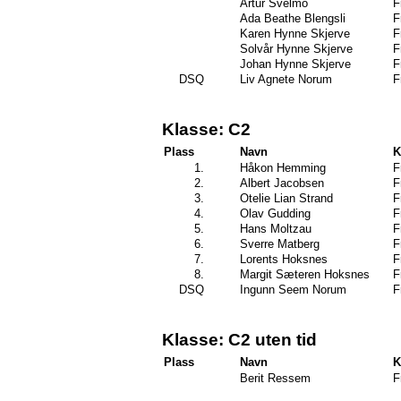
Artur Svelmo
F
Ada Beathe Blengsli
F
Karen Hynne Skjerve
F
Solvår Hynne Skjerve
F
Johan Hynne Skjerve
F
DSQ
Liv Agnete Norum
F
Klasse: C2
Plass
Navn
K
1.
Håkon Hemming
F
2.
Albert Jacobsen
F
3.
Otelie Lian Strand
F
4.
Olav Gudding
F
5.
Hans Moltzau
F
6.
Sverre Matberg
F
7.
Lorents Hoksnes
F
8.
Margit Sæteren Hoksnes
F
DSQ
Ingunn Seem Norum
F
Klasse: C2 uten tid
Plass
Navn
K
Berit Ressem
F