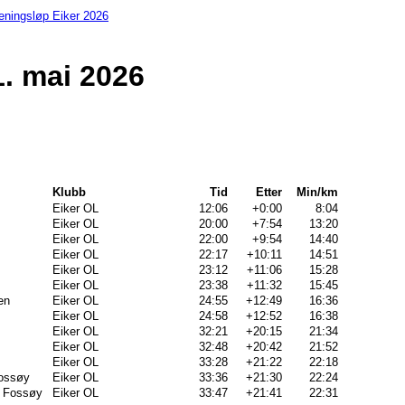
eningsløp Eiker 2026
1. mai 2026
Klubb
Tid
Etter
Min/km
Eiker OL
12:06
+0:00
8:04
Eiker OL
20:00
+7:54
13:20
Eiker OL
22:00
+9:54
14:40
Eiker OL
22:17
+10:11
14:51
Eiker OL
23:12
+11:06
15:28
Eiker OL
23:38
+11:32
15:45
en
Eiker OL
24:55
+12:49
16:36
Eiker OL
24:58
+12:52
16:38
Eiker OL
32:21
+20:15
21:34
Eiker OL
32:48
+20:42
21:52
Eiker OL
33:28
+21:22
22:18
Fossøy
Eiker OL
33:36
+21:30
22:24
r Fossøy
Eiker OL
33:47
+21:41
22:31