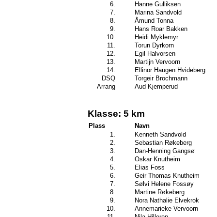
6.
Hanne Gulliksen
7.
Marina Sandvold
8.
Åmund Tonna
9.
Hans Roar Bakken
10.
Heidi Myklemyr
11.
Torun Dyrkorn
12.
Egil Halvorsen
13.
Martijn Vervoorn
14.
Ellinor Haugen Hvideberg
DSQ
Torgeir Brochmann
Arrang
Aud Kjemperud
Klasse: 5 km
Plass
Navn
1.
Kenneth Sandvold
2.
Sebastian Røkeberg
3.
Dan-Henning Gangsø
4.
Oskar Knutheim
5.
Elias Foss
6.
Geir Thomas Knutheim
7.
Sølvi Helene Fossøy
8.
Martine Røkeberg
9.
Nora Nathalie Elvekrok
10.
Annemarieke Vervoorn
11.
Nila Hilleren