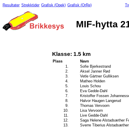
Resultater
Strekktider
Grafisk (Opek)
Grafisk (OrRe)
Tr
MIF-hytta 2
Klasse: 1.5 km
Plass
Navn
1.
Sofie Bjerkestrand
2.
Aksel Janner Rød
3.
Vetle Gärtner Gulliksen
4.
Matheo Holden
5.
Louis Schou
6.
Eva Gedde-Dahl
7.
Kristoffer Fossen Johanness
8.
Halvor Haugen Langerud
9.
Thomas Vervoorn
10.
Lisa Vervoorn
11.
Live Gedde-Dahl
12.
Saga Helene Alstadsæther 
13.
Sverre Tiberius Alstadsæthe