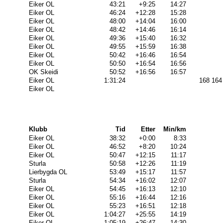
Eiker OL
43:21
+9:25
14:27
Eiker OL
46:24
+12:28
15:28
Eiker OL
48:00
+14:04
16:00
Eiker OL
48:42
+14:46
16:14
Eiker OL
49:36
+15:40
16:32
Eiker OL
49:55
+15:59
16:38
Eiker OL
50:42
+16:46
16:54
Eiker OL
50:50
+16:54
16:56
OK Skeidi
50:52
+16:56
16:57
Eiker OL
1:31:24
168 164
Eiker OL
Klubb
Tid
Etter
Min/km
Eiker OL
38:32
+0:00
8:33
Eiker OL
46:52
+8:20
10:24
Eiker OL
50:47
+12:15
11:17
Sturla
50:58
+12:26
11:19
Lierbygda OL
53:49
+15:17
11:57
Sturla
54:34
+16:02
12:07
Eiker OL
54:45
+16:13
12:10
Eiker OL
55:16
+16:44
12:16
Eiker OL
55:23
+16:51
12:18
Eiker OL
1:04:27
+25:55
14:19
Eiker OL
1:05:19
+26:47
14:30