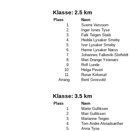
Klasse: 2.5 km
Plass
Navn
1.
Sverre Vervoorn
2.
Inger Isnes Tyse
3.
Falk Teigen Staib
4.
Hedda Lysaker Smeby
5.
Iver Lysaker Smeby
6.
Hanne Lysaker Næss
7.
Johannes Falkevik-Slotfeldt
8.
Mari Drange Ystenæs
9.
Rolf Lunde
10.
Helga Peveri
11.
Runar Kirkerud
Arrang
Berit Grosvold
Klasse: 3.5 km
Plass
Navn
1.
Marte Gulliksen
2.
Mari Gulliksen
3.
Marianne Teigen
4.
Tom Andre Alstadsæther
5.
Anna Tyse