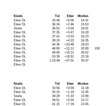
Klubb
Tid
Etter
Min/km
Eiker OL
33:48
+0:00
14:41
Eiker OL
36:34
+2:46
15:53
Sturla
36:52
+3:04
16:01
Eiker OL
37:35
+3:47
16:20
Eiker OL
37:41
+3:53
16:23
Eiker OL
38:10
+4:22
16:35
Eiker OL
44:36
+10:48
19:23
Eiker OL
46:00
+12:12
20:00
159
Eiker OL
48:00
+14:12
20:52
Eiker OL
53:39
+19:51
23:19
Eiker OL
1:10:49
+37:01
30:47
Eiker OL
Klubb
Tid
Etter
Min/km
Eiker OL
33:56
+0:00
11:18
Eiker OL
35:15
+1:19
11:45
Sturla
39:29
+5:33
13:09
Eiker OL
39:51
+5:55
13:17
Eiker OL
41:15
+7:19
13:45