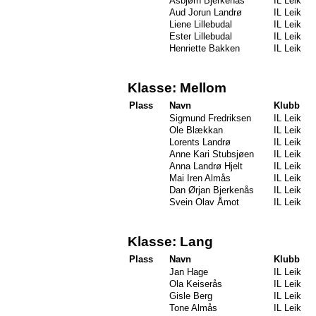
Asbjørn Bjerkenås
IL Leik
Aud Jorun Landrø
IL Leik
Liene Lillebudal
IL Leik
Ester Lillebudal
IL Leik
Henriette Bakken
IL Leik
Klasse: Mellom
Plass
Navn
Klubb
Sigmund Fredriksen
IL Leik
Ole Blækkan
IL Leik
Lorents Landrø
IL Leik
Anne Kari Stubsjøen
IL Leik
Anna Landrø Hjelt
IL Leik
Mai Iren Almås
IL Leik
Dan Ørjan Bjerkenås
IL Leik
Svein Olav Åmot
IL Leik
Klasse: Lang
Plass
Navn
Klubb
Jan Hage
IL Leik
Ola Keiserås
IL Leik
Gisle Berg
IL Leik
Tone Almås
IL Leik