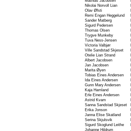
Mathias Jacobsen
Nikolai Norvoll Lian
Olav Øfsti
Remi Engan Heggelund
Sander Matberg
Sigurd Pedersen
Thomas Olsen
Trygve Munkeby
Tuva Ness-Jensen
Victoria Valbjør
Ville Sandstad Skjeset
Otelie Lian Strand
Albert Jacobsen
Jan Jacobsen
Marita Øyen
Tobias Eines Andersen
Ida Eines Andersen
Gunn Mary Andersen
Kaja Hamland
Erle Eines Andersen
Astrid Kvam
Sanna Sandstad Skjeset
Erika Jonson
Janna Elise Skatland
Serina Skjulsvik
Sigurd Skoglund Leithe
Johanne Hildrum