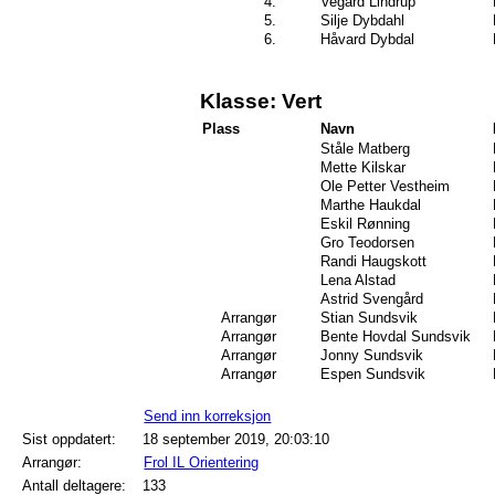
4.
Vegard Lindrup
5.
Silje Dybdahl
6.
Håvard Dybdal
Klasse: Vert
Plass
Navn
Ståle Matberg
Mette Kilskar
Ole Petter Vestheim
Marthe Haukdal
Eskil Rønning
Gro Teodorsen
Randi Haugskott
Lena Alstad
Astrid Svengård
Arrangør
Stian Sundsvik
Arrangør
Bente Hovdal Sundsvik
Arrangør
Jonny Sundsvik
Arrangør
Espen Sundsvik
Send inn korreksjon
Sist oppdatert:
18 september 2019, 20:03:10
Arrangør:
Frol IL Orientering
Antall deltagere:
133