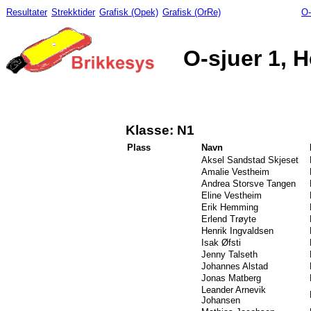
Resultater
Strekktider
Grafisk (Opek)
Grafisk (OrRe)
O-
O-sjuer 1, H
Klasse: N1
Plass
Navn
Aksel Sandstad Skjeset
Amalie Vestheim
Andrea Storsve Tangen
Eline Vestheim
Erik Hemming
Erlend Trøyte
Henrik Ingvaldsen
Isak Øfsti
Jenny Talseth
Johannes Alstad
Jonas Matberg
Leander Arnevik
Johansen