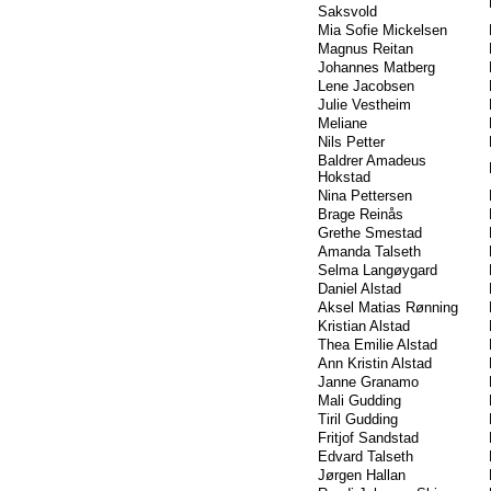
Saksvold
Mia Sofie Mickelsen
Magnus Reitan
Johannes Matberg
Lene Jacobsen
Julie Vestheim
Meliane
Nils Petter
Baldrer Amadeus
Hokstad
Nina Pettersen
Brage Reinås
Grethe Smestad
Amanda Talseth
Selma Langøygard
Daniel Alstad
Aksel Matias Rønning
Kristian Alstad
Thea Emilie Alstad
Ann Kristin Alstad
Janne Granamo
Mali Gudding
Tiril Gudding
Fritjof Sandstad
Edvard Talseth
Jørgen Hallan