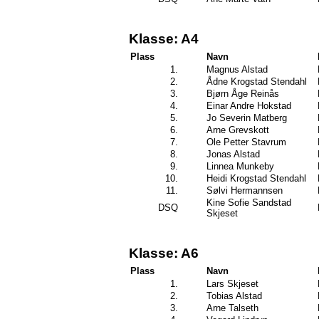
Klasse: A4
Plass
Navn
1.
Magnus Alstad
2.
Ådne Krogstad Stendahl
3.
Bjørn Åge Reinås
4.
Einar Andre Hokstad
5.
Jo Severin Matberg
6.
Arne Grevskott
7.
Ole Petter Stavrum
8.
Jonas Alstad
9.
Linnea Munkeby
10.
Heidi Krogstad Stendahl
11.
Sølvi Hermannsen
Kine Sofie Sandstad
DSQ
Skjeset
Klasse: A6
Plass
Navn
1.
Lars Skjeset
2.
Tobias Alstad
3.
Arne Talseth