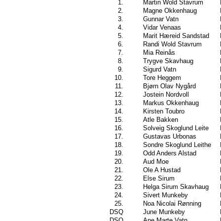
1.
Martin Wold Stavrum
2.
Magne Okkenhaug
3.
Gunnar Vatn
4.
Vidar Venaas
5.
Marit Hæreid Sandstad
6.
Randi Wold Stavrum
7.
Mia Reinås
8.
Trygve Skavhaug
9.
Sigurd Vatn
10.
Tore Heggem
11.
Bjørn Olav Nygård
12.
Jostein Nordvoll
13.
Markus Okkenhaug
14.
Kirsten Toubro
15.
Atle Bakken
16.
Solveig Skoglund Leite
17.
Gustavas Urbonas
18.
Sondre Skoglund Leithe
19.
Odd Anders Alstad
20.
Aud Moe
21.
Ole A Hustad
22.
Else Sirum
23.
Helga Sirum Skavhaug
24.
Sivert Munkeby
25.
Noa Nicolai Rønning
DSQ
June Munkeby
DSQ
Ane Marte Vatn