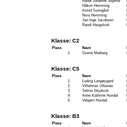
Randi Johanne Skjerve
Håkon Hemming
Astrid Svengård
Nora Hemming
Jan Inge Jacobsen
Randi Haugskott
Klasse: C2
Plass
Navn
1.
Sverre Matberg
Klasse: C5
Plass
Navn
1.
Ludvig Langøygard
2.
Vilhelmas Urbonas
3.
Selma Skjulsvik
4.
Anne Kathrine Hundal
5.
Vebjørn Hundal
Klasse: B3
Plass
Navn