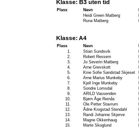
Klasse: B3 uten tid
Plass
Navn
Heidi Green Matberg
Runa Matberg
Klasse: A4
Plass
Navn
1.
Stian Sundsvik
2.
Robert Ressem
3.
Jo Severin Matberg
4.
Arne Grevskott
5.
Kine Sofie Sandstad Skjeset
6.
Arne Marius Munkeby
7.
Kjell Inge Munkeby
8.
Sondre Lomsdal
9.
ARILD Vassenden
10.
Bjørn Åge Reinås
11.
Ole Petter Stavrum
12.
Ådne Krogstad Stendahl
13.
Randi Johanne Skjerve
14.
Magne Okkenhaug
15.
Marte Skoglund