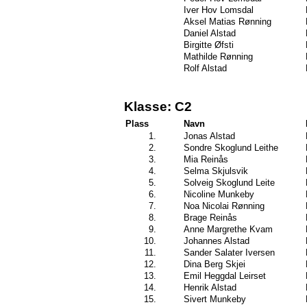
Iver Hov Lomsdal
Aksel Matias Rønning
Daniel Alstad
Birgitte Øfsti
Mathilde Rønning
Rolf Alstad
Klasse: C2
Plass
Navn
1.
Jonas Alstad
2.
Sondre Skoglund Leithe
3.
Mia Reinås
4.
Selma Skjulsvik
5.
Solveig Skoglund Leite
6.
Nicoline Munkeby
7.
Noa Nicolai Rønning
8.
Brage Reinås
9.
Anne Margrethe Kvam
10.
Johannes Alstad
11.
Sander Salater Iversen
12.
Dina Berg Skjei
13.
Emil Heggdal Leirset
14.
Henrik Alstad
15.
Sivert Munkeby