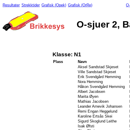
Resultater
Strekktider
Grafisk (Opek)
Grafisk (OrRe)
O-
O-sjuer 2, 
Klasse: N1
Plass
Navn
Aksel Sandstad Skjeset
Ville Sandstad Skjeset
Erik Svendgård Hemming
Nora Hemming
Håkon Svendgård Hemming
Albert Jacobsen
Marita Øyen
Mathias Jacobsen
Leander Arnevik Johansen
Remi Engan Heggelund
Karoline Ertsås Skei
Sigurd Skoglund Leithe
Isak Øfsti