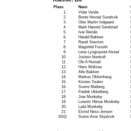
Plass
Navn
1.
Vidar Venås
2.
Bente Hovdal Sundsvik
3.
Olav Martin Indgaard
4.
Marit Hæreid Sandstad
5.
Ivar Reinås
6.
Harald Bakken
7.
Randi Stavrum
8.
Magnhild Forseth
9.
Lena Lyngsaunet Alstad
10.
Jostein Nordvoll
11.
Ole A Hustad
12.
Hans Moltzau
13.
Atle Bakken
14.
Markus Okkenhaug
15.
Kirsten Toubro
16.
Sverre Matberg
17.
Fredrik Ukkelberg
18.
Joar Munkeby
19.
Lorents Hilmar Munkeby
20.
Laila Munkeby
21.
Eivind Ness-Jensen
DSQ
Svenn Arne Skjulsvik