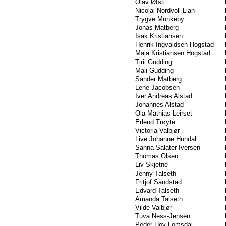
Olav Øfsti
Nicolai Nordvoll Lian
Trygve Munkeby
Jonas Matberg
Isak Kristiansen
Henrik Ingvaldsen Hogstad
Maja Kristiansen Hogstad
Tiril Gudding
Mali Gudding
Sander Matberg
Lene Jacobsen
Iver Andreas Alstad
Johannes Alstad
Ola Mathias Leirset
Erlend Trøyte
Victoria Valbjør
Live Johanne Hundal
Sanna Salater Iversen
Thomas Olsen
Liv Skjetne
Jenny Talseth
Fritjof Sandstad
Edvard Talseth
Amanda Talseth
Vilde Valbjør
Tuva Ness-Jensen
Peder Hov Lomsdal