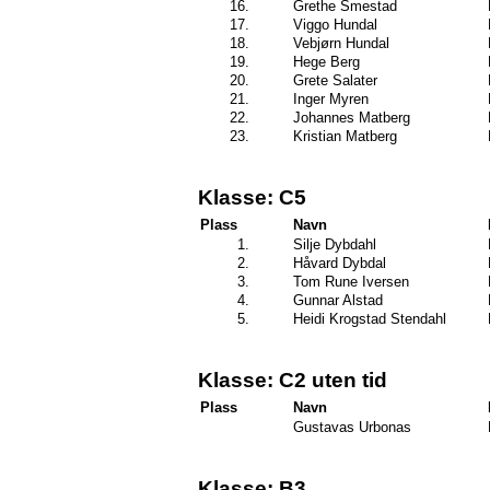
16.
Grethe Smestad
17.
Viggo Hundal
18.
Vebjørn Hundal
19.
Hege Berg
20.
Grete Salater
21.
Inger Myren
22.
Johannes Matberg
23.
Kristian Matberg
Klasse: C5
Plass
Navn
1.
Silje Dybdahl
2.
Håvard Dybdal
3.
Tom Rune Iversen
4.
Gunnar Alstad
5.
Heidi Krogstad Stendahl
Klasse: C2 uten tid
Plass
Navn
Gustavas Urbonas
Klasse: B3