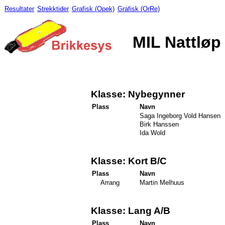
Resultater
Strekktider
Grafisk (Opek)
Grafisk (OrRe)
MIL Nattløp
Klasse: Nybegynner
Plass
Navn
Saga Ingeborg Vold Hansen
Birk Hanssen
Ida Wold
Klasse: Kort B/C
Plass
Navn
Arrang
Martin Melhuus
Klasse: Lang A/B
Plass
Navn