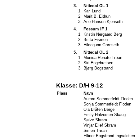
3.
Nittedal OL 1
1
Kari Lund
2
Marit B. Eithun
3
Ane Hansen Kjenseth
4.
Fossum IF 1
1
Kristin Nergaard Berg
2
Britta Fismen
3
Hildegunn Grønseth
5.
Nittedal OL 2
1
Monica Renate Trøan
2
Siri Engebretsen
3
Bjørg Bogstrand
Klasse: D/H 9-12
Plass
Navn
Aurora Sommerfeldt Floden
Sonja Sommerfeldt Floden
Ola Bråten Berge
Emily Halvorsen Skaug
Sølve Skram
Vinjar Ellef Skram
Simen Trøan
Ellinor Bogstrand Ingvaldsen