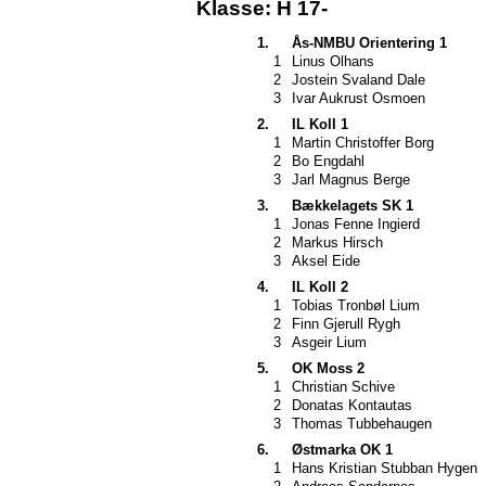
Klasse: H 17-
1.
Ås-NMBU Orientering 1
1
Linus Olhans
2
Jostein Svaland Dale
3
Ivar Aukrust Osmoen
2.
IL Koll 1
1
Martin Christoffer Borg
2
Bo Engdahl
3
Jarl Magnus Berge
3.
Bækkelagets SK 1
1
Jonas Fenne Ingierd
2
Markus Hirsch
3
Aksel Eide
4.
IL Koll 2
1
Tobias Tronbøl Lium
2
Finn Gjerull Rygh
3
Asgeir Lium
5.
OK Moss 2
1
Christian Schive
2
Donatas Kontautas
3
Thomas Tubbehaugen
6.
Østmarka OK 1
1
Hans Kristian Stubban Hygen