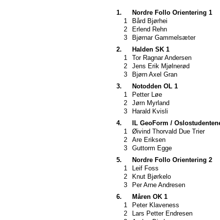
1.
Nordre Follo Orientering 1
1
Bård Bjørhei
2
Erlend Rehn
3
Bjørnar Gammelsæter
2.
Halden SK 1
1
Tor Ragnar Andersen
2
Jens Erik Mjølnerød
3
Bjørn Axel Gran
3.
Notodden OL 1
1
Petter Løe
2
Jørn Myrland
3
Harald Kvisli
4.
IL GeoForm / Oslostudentene
1
Øivind Thorvald Due Trier
2
Are Eriksen
3
Guttorm Egge
5.
Nordre Follo Orientering 2
1
Leif Foss
2
Knut Bjørkelo
3
Per Arne Andresen
6.
Måren OK 1
1
Peter Klaveness
2
Lars Petter Endresen