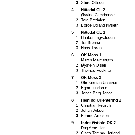
3
Sture Ottesen
4.
Nittedal OL 2
1
Øyvind Glendrange
2
Tore Bredalen
3
Børge Ugland Nyseth
5.
Nittedal OL 1
1
Haakon Ingvaldsen
2
Tor Brenna
3
Hans Trøan
6.
OK Moss 1
1
Martin Malmstrøm
2
Øystein Olsen
3
Thomas Roskifte
7.
OK Moss 3
1
Ole Kristian Unnerud
2
Egon Lundsrud
3
Jonas Berg Jonas
8.
Heming Orientering 2
1
Christian Reusch
2
Johan Jebsen
3
Kimme Arnesen
9.
Indre Østfold OK 2
1
Dag Arne Lier
2
Claes-Tommy Herland