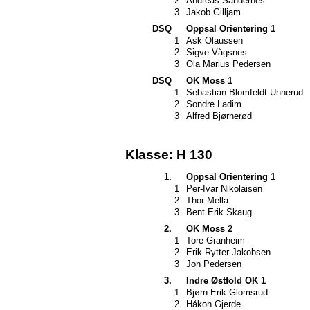
2
Andreas Sandernes
3
Jakob Gilljam
DSQ
Oppsal Orientering 1
1
Ask Olaussen
2
Sigve Vågsnes
3
Ola Marius Pedersen
DSQ
OK Moss 1
1
Sebastian Blomfeldt Unnerud
2
Sondre Ladim
3
Alfred Bjørnerød
Klasse: H 130
1.
Oppsal Orientering 1
1
Per-Ivar Nikolaisen
2
Thor Mella
3
Bent Erik Skaug
2.
OK Moss 2
1
Tore Granheim
2
Erik Rytter Jakobsen
3
Jon Pedersen
3.
Indre Østfold OK 1
1
Bjørn Erik Glomsrud
2
Håkon Gjerde