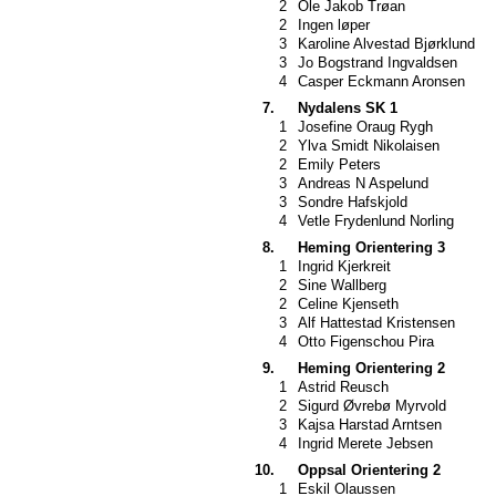
2
Ole Jakob Trøan
2
Ingen løper
3
Karoline Alvestad Bjørklund
3
Jo Bogstrand Ingvaldsen
4
Casper Eckmann Aronsen
7.
Nydalens SK 1
1
Josefine Oraug Rygh
2
Ylva Smidt Nikolaisen
2
Emily Peters
3
Andreas N Aspelund
3
Sondre Hafskjold
4
Vetle Frydenlund Norling
8.
Heming Orientering 3
1
Ingrid Kjerkreit
2
Sine Wallberg
2
Celine Kjenseth
3
Alf Hattestad Kristensen
4
Otto Figenschou Pira
9.
Heming Orientering 2
1
Astrid Reusch
2
Sigurd Øvrebø Myrvold
3
Kajsa Harstad Arntsen
4
Ingrid Merete Jebsen
10.
Oppsal Orientering 2
1
Eskil Olaussen