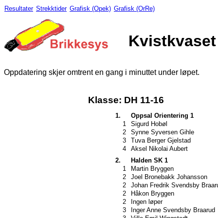
Resultater
Strekktider
Grafisk (Opek)
Grafisk (OrRe)
Kvistkvaset
Oppdatering skjer omtrent en gang i minuttet under løpet.
Klasse: DH 11-16
1.
Oppsal Orientering 1
1
Sigurd Hobøl
2
Synne Syversen Gihle
3
Tuva Berger Gjelstad
4
Aksel Nikolai Aubert
2.
Halden SK 1
1
Martin Bryggen
2
Joel Bronebakk Johansson
2
Johan Fredrik Svendsby Braar
2
Håkon Bryggen
2
Ingen løper
3
Inger Anne Svendsby Braarud