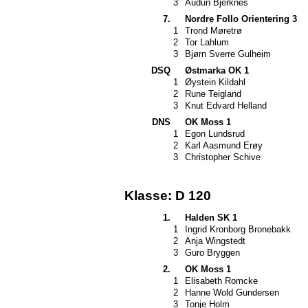
3
Audun Bjerknes
7.
Nordre Follo Orientering 3
1
Trond Møretrø
2
Tor Lahlum
3
Bjørn Sverre Gulheim
DSQ
Østmarka OK 1
1
Øystein Kildahl
2
Rune Teigland
3
Knut Edvard Helland
DNS
OK Moss 1
1
Egon Lundsrud
2
Karl Aasmund Erøy
3
Christopher Schive
Klasse: D 120
1.
Halden SK 1
1
Ingrid Kronborg Bronebakk
2
Anja Wingstedt
3
Guro Bryggen
2.
OK Moss 1
1
Elisabeth Romcke
2
Hanne Wold Gundersen
3
Tonje Holm