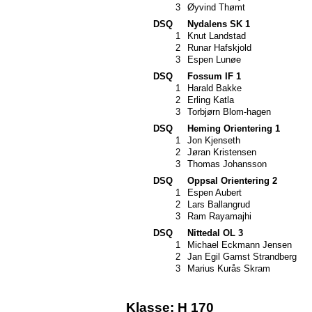
3
Øyvind Thømt
DSQ
Nydalens SK 1
1
Knut Landstad
2
Runar Hafskjold
3
Espen Lunøe
DSQ
Fossum IF 1
1
Harald Bakke
2
Erling Katla
3
Torbjørn Blom-hagen
DSQ
Heming Orientering 1
1
Jon Kjenseth
2
Jøran Kristensen
3
Thomas Johansson
DSQ
Oppsal Orientering 2
1
Espen Aubert
2
Lars Ballangrud
3
Ram Rayamajhi
DSQ
Nittedal OL 3
1
Michael Eckmann Jensen
2
Jan Egil Gamst Strandberg
3
Marius Kurås Skram
Klasse: H 170