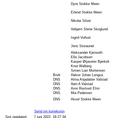
Dyre Stokke Meen
Erlend Stokke Meen
Nikolai Silset
Vebjørn Stene Skoglund
Ingrid Vollset
Jens Storaunet
Aleksander Kjenseth
Ella Jacobsen
Kasper Ørjaseter Bjørkeli
Knut Walberg
Simen Lian Mortensen
Brutt
Halvor Johan Longva
DNS
Alma Anjadatter Valstad
DNS
Iben A Valstad
DNS
Aron Rostveit Elmi
DNS
Mia Pedersen
DNS
Aksel Stokke Meen
Send inn korreksjon
Sist oppdatert:
7 juni 2022, 18:27:34