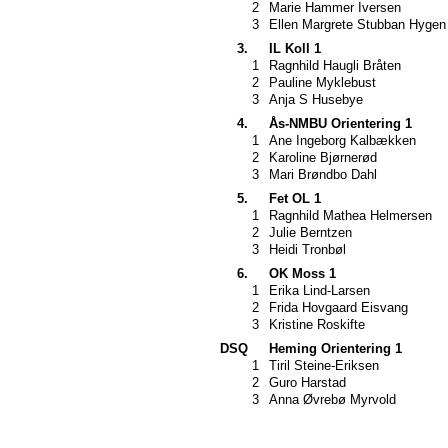
2
Marie Hammer Iversen
3
Ellen Margrete Stubban Hygen
3.
IL Koll 1
1
Ragnhild Haugli Bråten
2
Pauline Myklebust
3
Anja S Husebye
4.
Ås-NMBU Orientering 1
1
Ane Ingeborg Kalbækken
2
Karoline Bjørnerød
3
Mari Brøndbo Dahl
5.
Fet OL 1
1
Ragnhild Mathea Helmersen
2
Julie Berntzen
3
Heidi Tronbøl
6.
OK Moss 1
1
Erika Lind-Larsen
2
Frida Hovgaard Eisvang
3
Kristine Roskifte
DSQ
Heming Orientering 1
1
Tiril Steine-Eriksen
2
Guro Harstad
3
Anna Øvrebø Myrvold