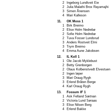
2
Ingeborg Lundtveit Eie
2
Julia Malathi Brox Rayamajhi
3
Simen Ånensen
4
Mari Kalleson
11.
OK Moss 1
1
Birk Breimo
2
Elise Holm Nedrebø
2
Sofie Holm Nedrebø
2
Tuva Fosser Lundsrud
3
Anders Rostveit Elmi
3
Trym Breimo
4
Emma Aune Jakobsen
12.
IL Koll 1
1
Ole Jacob Myklebust
2
Betty Grenborgen
2
Olaus Kolbenstvedt Elvestuen
2
Ingen løper
3
Mari Oraug Rygh
3
Erlend Bråten Berge
4
Karl Oraug Rygh
13.
Fossum IF 1
1
Ask Felland Sætnan
2
Victoria Lund Søraas
3
Elise Nilsen Berg
4
Erlend Bakke