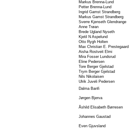
Markus Brenna-Lund
Petter Brenna-Lund
Ingrid Gamst Strandberg
Markus Gamst Strandberg
Sverre Kjenseth Glendrange
Anne Trøan
Brede Ugland Nyseth
Kjetil N Aspelund
Otto Rygh Holten
Max Christian E. Prestegaard
Aisha Rostveit Elmi
Mira Fosser Lundsrud
Eline Pedersen
Tore Berger Gjelstad
Trym Berger Gjelstad
Nils Nikolaisen
Ulrik Juveli Pedersen
Dalma Banfi
Jørgen Bjerva
Åshild Elisabeth Børresen
Johannes Gaustad
Even Gjuvsland