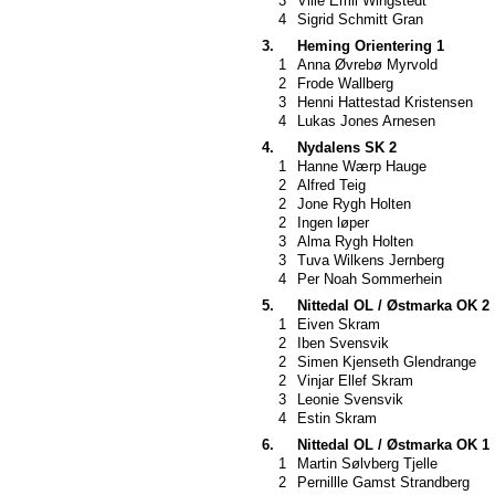
3
Ville Emil Wingstedt
4
Sigrid Schmitt Gran
3.
Heming Orientering 1
1
Anna Øvrebø Myrvold
2
Frode Wallberg
3
Henni Hattestad Kristensen
4
Lukas Jones Arnesen
4.
Nydalens SK 2
1
Hanne Wærp Hauge
2
Alfred Teig
2
Jone Rygh Holten
2
Ingen løper
3
Alma Rygh Holten
3
Tuva Wilkens Jernberg
4
Per Noah Sommerhein
5.
Nittedal OL / Østmarka OK 2
1
Eiven Skram
2
Iben Svensvik
2
Simen Kjenseth Glendrange
2
Vinjar Ellef Skram
3
Leonie Svensvik
4
Estin Skram
6.
Nittedal OL / Østmarka OK 1
1
Martin Sølvberg Tjelle
2
Pernillle Gamst Strandberg