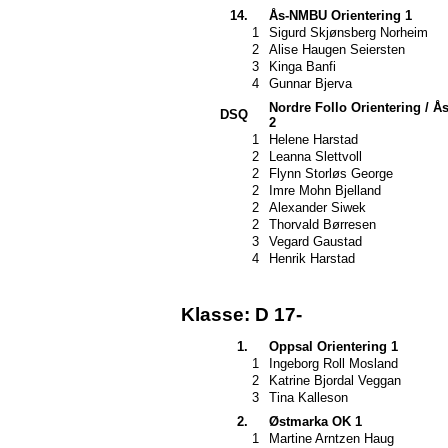
14.
Ås-NMBU Orientering 1
1
Sigurd Skjønsberg Norheim
2
Alise Haugen Seiersten
3
Kinga Banfi
4
Gunnar Bjerva
Nordre Follo Orientering / 
DSQ
2
1
Helene Harstad
2
Leanna Slettvoll
2
Flynn Storløs George
2
Imre Mohn Bjelland
2
Alexander Siwek
2
Thorvald Børresen
3
Vegard Gaustad
4
Henrik Harstad
Klasse: D 17-
1.
Oppsal Orientering 1
1
Ingeborg Roll Mosland
2
Katrine Bjordal Veggan
3
Tina Kalleson
2.
Østmarka OK 1
1
Martine Arntzen Haug