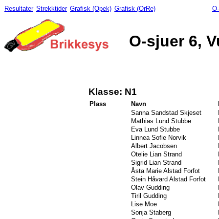
Resultater
Strekktider
Grafisk (Opek)
Grafisk (OrRe)
O-
O-sjuer 6, V
Klasse: N1
Plass
Navn
Sanna Sandstad Skjeset
Mathias Lund Stubbe
Eva Lund Stubbe
Linnea Sofie Norvik
Albert Jacobsen
Otelie Lian Strand
Sigrid Lian Strand
Åsta Marie Alstad Forfot
Stein Håvard Alstad Forfot
Olav Gudding
Tiril Gudding
Lise Moe
Sonja Staberg