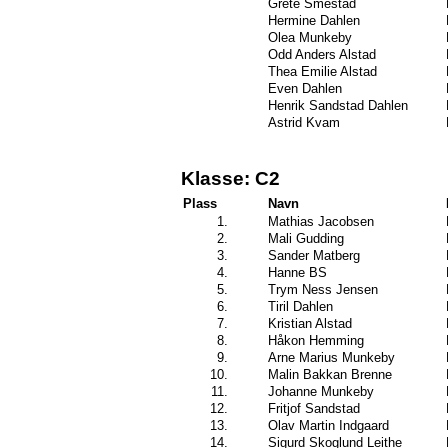
Grete Smestad
Hermine Dahlen
Olea Munkeby
Odd Anders Alstad
Thea Emilie Alstad
Even Dahlen
Henrik Sandstad Dahlen
Astrid Kvam
Klasse: C2
Plass
Navn
1.
Mathias Jacobsen
2.
Mali Gudding
3.
Sander Matberg
4.
Hanne BS
5.
Trym Ness Jensen
6.
Tiril Dahlen
7.
Kristian Alstad
8.
Håkon Hemming
9.
Arne Marius Munkeby
10.
Malin Bakkan Brenne
11.
Johanne Munkeby
12.
Fritjof Sandstad
13.
Olav Martin Indgaard
14.
Sigurd Skoglund Leithe