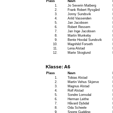
Plass
Navn
1.
Jo Severin Matberg
2.
Frank Robert Rysgård
3.
Jonny Sundsvik
4.
Arild Vassenden
5.
Jan Jacobsen
6.
Robert Ressem
7.
Jan Inge Jacobsen
8.
Martin Munkeby
9.
Bente Hovdal Sundsvik
10.
Magnhild Forseth
11.
Lena Alstad
12.
Marte Skoglund
Klasse: A6
Plass
Navn
1.
Tobias Alstad
2.
Martin Vehus Skjerve
3.
Magnus Alstad
4.
Rolf Alstad
5.
Sondre Lomsdal
6.
Herman Leithe
7.
Håvard Dybdal
8.
Oda Scheele
9.
Snorre Gudding