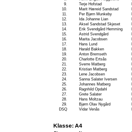
9.
Terje Hofstad
10.
Marit Hæreid Sandstad
11.
Per Bjørn Munkeby
12.
Ida Johanne Lian
13.
Aksel Sandstad Skjeset
14.
Erik Svendgård Hemming
15.
Astrid Svendgård
16.
Marita Jacobsen
17.
Hans Lund
18.
Harald Bakken
19.
Anton Bremseth
20.
Charlotte Ertsås
21.
Sverre Matberg
22.
Kristian Matberg
23.
Lene Jacobsen
24.
Sanna Salater Iversen
25.
Johannes Matberg
26.
Ragnhild Opdahl
27.
Grete Salater
28.
Hans Moltzau
29.
Bjørn Olav Nygård
DSQ
Vidar Venås
Klasse: A4