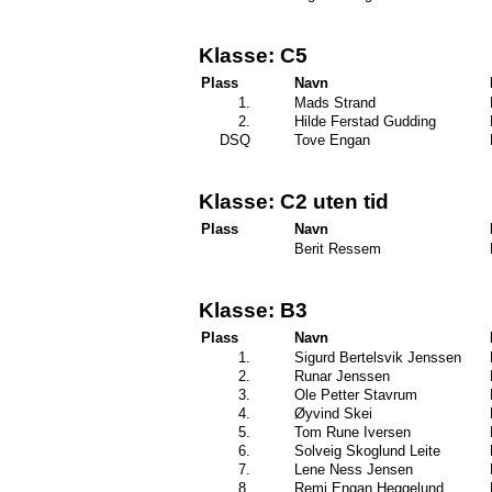
Klasse: C5
Plass
Navn
1.
Mads Strand
2.
Hilde Ferstad Gudding
DSQ
Tove Engan
Klasse: C2 uten tid
Plass
Navn
Berit Ressem
Klasse: B3
Plass
Navn
1.
Sigurd Bertelsvik Jenssen
2.
Runar Jenssen
3.
Ole Petter Stavrum
4.
Øyvind Skei
5.
Tom Rune Iversen
6.
Solveig Skoglund Leite
7.
Lene Ness Jensen
8.
Remi Engan Heggelund