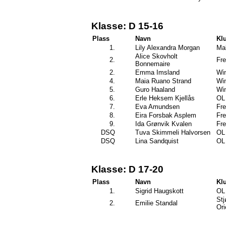
Klasse: D 15-16
Plass
Navn
Kl
1.
Lily Alexandra Morgan
Mal
Alice Skovholt
2.
Fre
Bonnemaire
2.
Emma Imsland
Wi
4.
Maia Ruano Strand
Wi
5.
Guro Haaland
Wi
6.
Erle Heksem Kjellås
OL 
7.
Eva Amundsen
Fre
8.
Eira Forsbak Asplem
Fre
9.
Ida Grønvik Kvalen
Fre
DSQ
Tuva Skimmeli Halvorsen
OL 
DSQ
Lina Sandquist
OL 
Klasse: D 17-20
Plass
Navn
Kl
1.
Sigrid Haugskott
OL 
Stj
2.
Emilie Standal
Ori