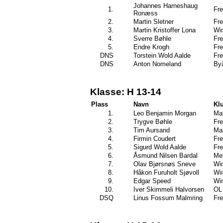
Johannes Harneshaug
1.
Fre
Ronæss
2.
Martin Sletner
Fre
3.
Martin Kristoffer Lona
Wi
4.
Sverre Bøhle
Fre
5.
Endre Krogh
Fre
DNS
Torstein Wold Aalde
Fre
DNS
Anton Nomeland
By
Klasse: H 13-14
Plass
Navn
Kl
1.
Leo Benjamin Morgan
Mal
2.
Trygve Bøhle
Fre
3.
Tim Aursand
Mal
4.
Firmin Coudert
Fre
5.
Sigurd Wold Aalde
Fre
6.
Åsmund Nilsen Bardal
Mel
7.
Olav Bjørsnøs Sneve
Wi
8.
Håkon Furuholt Sjøvoll
Wi
9.
Edgar Speed
Wi
10.
Iver Skimmeli Halvorsen
OL 
DSQ
Linus Fossum Malmring
Fre