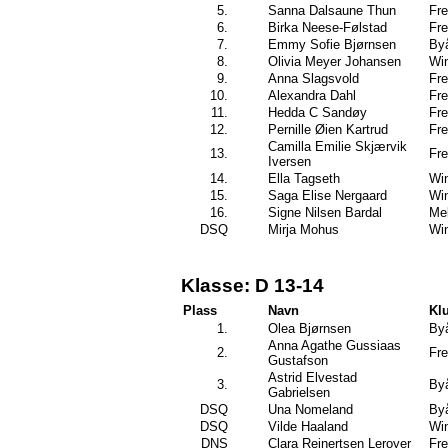
5.
Sanna Dalsaune Thun
Fre
6.
Birka Neese-Følstad
Fre
7.
Emmy Sofie Bjørnsen
By
8.
Olivia Meyer Johansen
Wi
9.
Anna Slagsvold
Fre
10.
Alexandra Dahl
Fre
11.
Hedda C Sandøy
Fre
12.
Pernille Øien Kartrud
Fre
Camilla Emilie Skjærvik
13.
Fre
Iversen
14.
Ella Tagseth
Wi
15.
Saga Elise Nergaard
Wi
16.
Signe Nilsen Bardal
Mel
DSQ
Mirja Mohus
Wi
Klasse: D 13-14
Plass
Navn
Kl
1.
Olea Bjørnsen
By
Anna Agathe Gussiaas
2.
Fre
Gustafson
Astrid Elvestad
3.
By
Gabrielsen
DSQ
Una Nomeland
By
DSQ
Vilde Haaland
Wi
DNS
Clara Reinertsen Leroyer
Fre