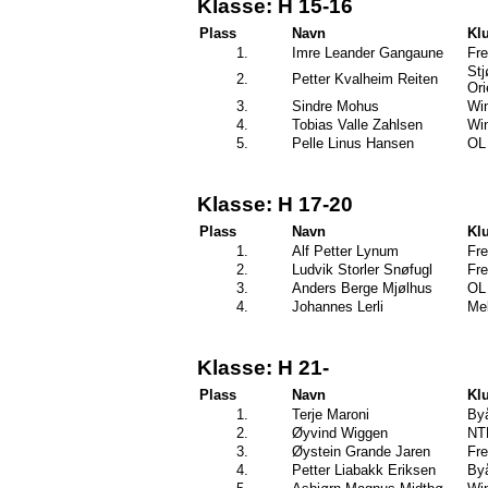
Klasse: H 15-16
Plass
Navn
Kl
1.
Imre Leander Gangaune
Fre
Stj
2.
Petter Kvalheim Reiten
Ori
3.
Sindre Mohus
Wi
4.
Tobias Valle Zahlsen
Wi
5.
Pelle Linus Hansen
OL 
Klasse: H 17-20
Plass
Navn
Kl
1.
Alf Petter Lynum
Fre
2.
Ludvik Storler Snøfugl
Fre
3.
Anders Berge Mjølhus
OL 
4.
Johannes Lerli
Mel
Klasse: H 21-
Plass
Navn
Kl
1.
Terje Maroni
By
2.
Øyvind Wiggen
NT
3.
Øystein Grande Jaren
Fre
4.
Petter Liabakk Eriksen
By