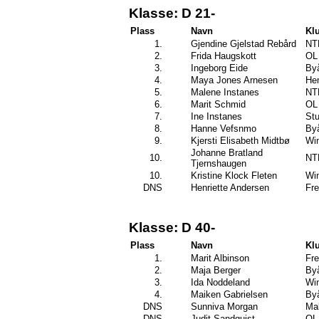
Klasse: D 21-
Plass
Navn
Kl
1.
Gjendine Gjelstad Rebård
NT
2.
Frida Haugskott
OL 
3.
Ingeborg Eide
By
4.
Maya Jones Arnesen
Hem
5.
Malene Instanes
NT
6.
Marit Schmid
OL 
7.
Ine Instanes
Stu
8.
Hanne Vefsnmo
By
9.
Kjersti Elisabeth Midtbø
Wi
Johanne Bratland
10.
NT
Tjernshaugen
10.
Kristine Klock Fleten
Wi
DNS
Henriette Andersen
Fre
Klasse: D 40-
Plass
Navn
Kl
1.
Marit Albinson
Fre
2.
Maja Berger
By
3.
Ida Noddeland
Wi
4.
Maiken Gabrielsen
By
DNS
Sunniva Morgan
Mal
DNS
Judit Sandquist
OL 