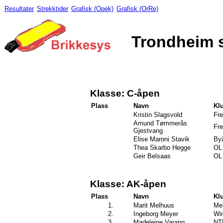
Resultater
Strekktider
Grafisk (Opek)
Grafisk (OrRe)
Trondheim s
Klasse: C-åpen
Plass
Navn
Kl
Kristin Slagsvold
Fre
Amund Tømmerås
Fre
Gjestvang
Elise Maroni Stavik
By
Thea Skarbo Hegge
OL 
Geir Belsaas
OL 
Klasse: AK-åpen
Plass
Navn
Kl
1.
Marit Melhuus
Mel
2.
Ingeborg Meyer
Wi
3.
Madeleine Varang
NT