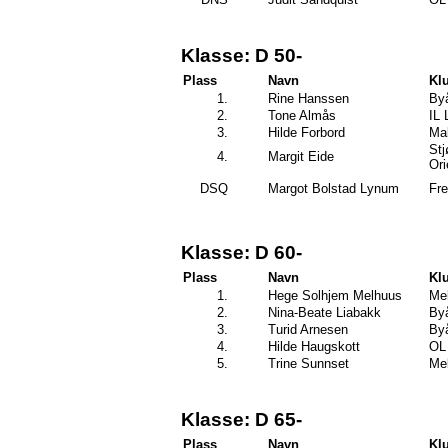
Klasse: D 50-
Plass
Navn
Kl
1.
Rine Hanssen
By
2.
Tone Almås
IL 
3.
Hilde Forbord
Mal
Stj
4.
Margit Eide
Ori
DSQ
Margot Bolstad Lynum
Fre
Klasse: D 60-
Plass
Navn
Kl
1.
Hege Solhjem Melhuus
Mel
2.
Nina-Beate Liabakk
By
3.
Turid Arnesen
By
4.
Hilde Haugskott
OL 
5.
Trine Sunnset
Mel
Klasse: D 65-
Plass
Navn
Kl