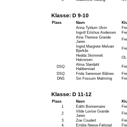
Klasse: D 9-10
Plass
Navn
Kl
Anna Tyldum Ulvin
Fre
Ingvill Ertshus Andersen
Fre
Aina Therese Grande
Fre
Jaren
Ingrid Margrete Melvær
Fre
Bjerkås
Hedda Skimmeli
OL 
Halvorsen
Alma Slørdahl
DSQ
Fre
Habberstad
DSQ
Frida Sørensen Båtnes
Fre
DNS
Siri Fossum Malmring
Fre
Klasse: D 11-12
Plass
Navn
Kl
1.
Edith Bonnemaire
Fre
Vilde Lovise Grande
2.
Fre
Jaren
3.
Zoe Coudert
Fre
4.
Embla Neese-Følstad
Fre