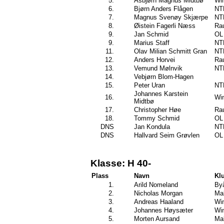
5.
Asbjørn Magnus Midtbø
Wi
6.
Bjørn Anders Flågen
NT
7.
Magnus Svenøy Skjærpe
NT
8.
Øistein Fagerli Næss
Rau
9.
Jan Schmid
OL 
9.
Marius Staff
NT
11.
Olav Milian Schmitt Gran
NT
12.
Anders Horvei
Rau
13.
Vemund Mølnvik
NT
14.
Vebjørn Blom-Hagen
15.
Peter Uran
NT
Johannes Karstein
16.
Wi
Midtbø
17.
Christopher Høe
Rau
18.
Tommy Schmid
OL 
DNS
Jan Kondula
NT
DNS
Hallvard Seim Grøvlen
OL 
Klasse: H 40-
Plass
Navn
Kl
1.
Arild Nomeland
By
2.
Nicholas Morgan
Mal
3.
Andreas Haaland
Wi
4.
Johannes Høysæter
Wi
5.
Morten Aursand
Mal