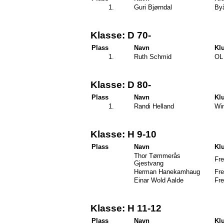
1.
Guri Bjørndal
By
Klasse: D 70-
Plass
Navn
Kl
1.
Ruth Schmid
OL 
Klasse: D 80-
Plass
Navn
Kl
1.
Randi Helland
Wi
Klasse: H 9-10
Plass
Navn
Kl
Thor Tømmerås
Fre
Gjestvang
Herman Hanekamhaug
Fre
Einar Wold Aalde
Fre
Klasse: H 11-12
Plass
Navn
Kl