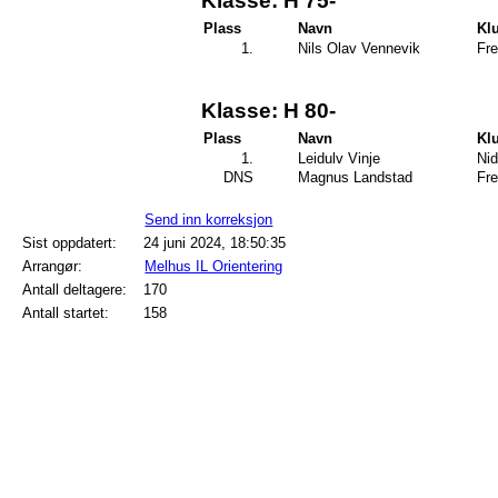
Klasse: H 75-
Plass
Navn
Kl
1.
Nils Olav Vennevik
Fre
Klasse: H 80-
Plass
Navn
Kl
1.
Leidulv Vinje
Ni
DNS
Magnus Landstad
Fre
Send inn korreksjon
Sist oppdatert:
24 juni 2024, 18:50:35
Arrangør:
Melhus IL Orientering
Antall deltagere:
170
Antall startet:
158