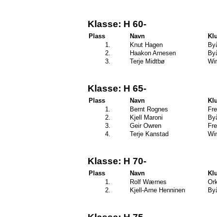
Klasse: H 60-
Plass
Navn
Kl
1.
Knut Hagen
By
2.
Haakon Arnesen
By
3.
Terje Midtbø
Wi
Klasse: H 65-
Plass
Navn
Kl
1.
Bernt Rognes
Fre
2.
Kjell Maroni
By
3.
Geir Owren
Fre
4.
Terje Kanstad
Wi
Klasse: H 70-
Plass
Navn
Kl
1.
Rolf Wærnes
Ork
2.
Kjell-Arne Henninen
By