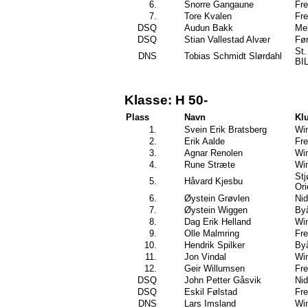
6.
Snorre Gangaune
Fre
7.
Tore Kvalen
Fre
DSQ
Audun Bakk
Mel
DSQ
Stian Vallestad Alvær
Før
St.
DNS
Tobias Schmidt Slørdahl
BI
Klasse: H 50-
Plass
Navn
Kl
1.
Svein Erik Bratsberg
Wi
2.
Erik Aalde
Fre
3.
Agnar Renolen
Wi
4.
Rune Stræte
Wi
Stj
5.
Håvard Kjesbu
Ori
6.
Øystein Grøvlen
Ni
7.
Øystein Wiggen
By
8.
Dag Erik Helland
Wi
9.
Olle Malmring
Fre
10.
Hendrik Spilker
By
11.
Jon Vindal
Wi
12.
Geir Willumsen
Fre
DSQ
John Petter Gåsvik
Ni
DSQ
Eskil Følstad
Fre
DNS
Lars Imsland
Wi