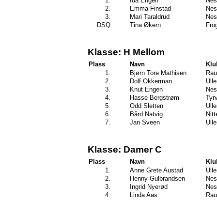
1.
Ida Engen
Nes
2.
Emma Finstad
Nes
3.
Mari Taraldrud
Nes
DSQ
Tina Økern
Fro
Klasse: H Mellom
Plass
Navn
Klu
1.
Bjørn Tore Mathisen
Rau
2.
Dolf Okkerman
Ull
3.
Knut Engen
Nes
4.
Hasse Bergstrøm
Tyr
5.
Odd Sletten
Ull
6.
Bård Natvig
Nit
7.
Jan Sveen
Ull
Klasse: Damer C
Plass
Navn
Klu
1.
Anne Grete Austad
Ull
2.
Henny Gulbrandsen
Nes
3.
Ingrid Nyerød
Nes
4.
Linda Aas
Rau