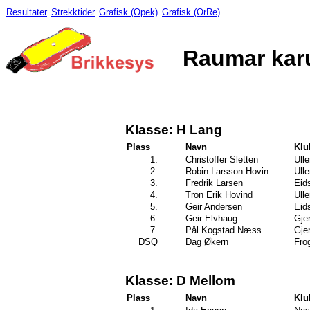
Resultater
Strekktider
Grafisk (Opek)
Grafisk (OrRe)
Raumar karu
Klasse: H Lang
Plass
Navn
Klu
1.
Christoffer Sletten
Ull
2.
Robin Larsson Hovin
Ull
3.
Fredrik Larsen
Eid
4.
Tron Erik Hovind
Ull
5.
Geir Andersen
Eid
6.
Geir Elvhaug
Gje
7.
Pål Kogstad Næss
Gje
DSQ
Dag Økern
Fro
Klasse: D Mellom
Plass
Navn
Klu