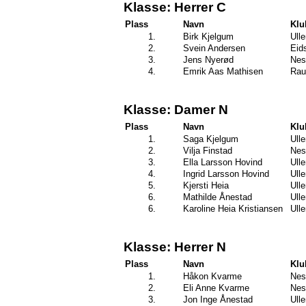
Klasse: Herrer C
Plass
Navn
Klu
1.
Birk Kjelgum
Ull
2.
Svein Andersen
Eid
3.
Jens Nyerød
Nes
4.
Emrik Aas Mathisen
Rau
Klasse: Damer N
Plass
Navn
Klu
1.
Saga Kjelgum
Ull
2.
Vilja Finstad
Nes
3.
Ella Larsson Hovind
Ull
4.
Ingrid Larsson Hovind
Ull
5.
Kjersti Heia
Ull
6.
Mathilde Ånestad
Ull
6.
Karoline Heia Kristiansen
Ull
Klasse: Herrer N
Plass
Navn
Klu
1.
Håkon Kvarme
Nes
2.
Eli Anne Kvarme
Nes
3.
Jon Inge Ånestad
Ull