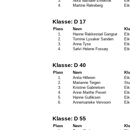
3.
Nora Nathalie Elvekrok
Eik
4.
Martine Røkeberg
Eik
Klasse: D 17
Plass
Navn
Kl
1.
Hanne Rakkestad Gangsø
Eik
2.
Tomine Lysaker Sanden
Eik
3.
Anna Tyse
Eik
4.
Sølvi Helene Fossøy
Eik
Klasse: D 40
Plass
Navn
Kl
1.
Anita Hilleren
Eik
2.
Marianne Teigen
Stu
3.
Kristine Gabrielsen
Eik
4.
Anne Marthe Peveri
Eik
5.
Hanne Gulliksen
Eik
6.
Annemarieke Vervoorn
Eik
Klasse: D 55
Plass
Navn
Kl