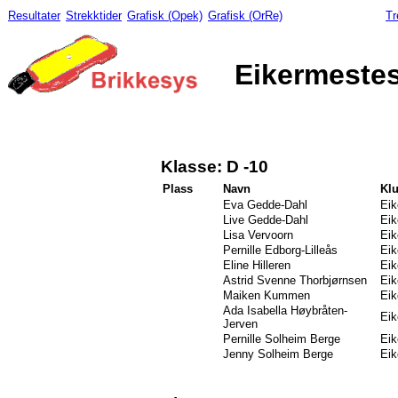
Resultater
Strekktider
Grafisk (Opek)
Grafisk (OrRe)
Tr
Eikermestes
Klasse: D -10
Plass
Navn
Kl
Eva Gedde-Dahl
Eik
Live Gedde-Dahl
Eik
Lisa Vervoorn
Eik
Pernille Edborg-Lilleås
Eik
Eline Hilleren
Eik
Astrid Svenne Thorbjørnsen
Eik
Maiken Kummen
Eik
Ada Isabella Høybråten-
Eik
Jerven
Pernille Solheim Berge
Eik
Jenny Solheim Berge
Eik