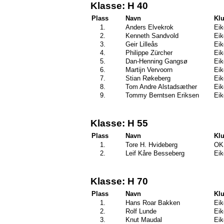
Klasse: H 40
Plass
Navn
Kl
1.
Anders Elvekrok
Eik
2.
Kenneth Sandvold
Eik
3.
Geir Lilleås
Eik
4.
Philippe Zürcher
Eik
5.
Dan-Henning Gangsø
Eik
6.
Martijn Vervoorn
Eik
7.
Stian Røkeberg
Eik
8.
Tom Andre Alstadsæther
Eik
9.
Tommy Berntsen Eriksen
Eik
Klasse: H 55
Plass
Navn
Kl
1.
Tore H. Hvideberg
OK 
2.
Leif Kåre Besseberg
Eik
Klasse: H 70
Plass
Navn
Kl
1.
Hans Roar Bakken
Eik
2.
Rolf Lunde
Eik
3.
Knut Maudal
Eik