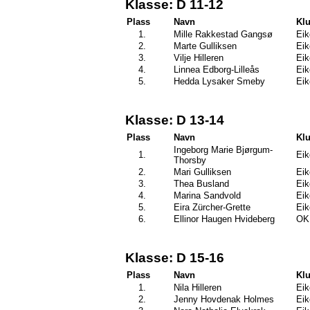
Klasse: D 11-12
Plass
Navn
Kl
1.
Mille Rakkestad Gangsø
Eik
2.
Marte Gulliksen
Eik
3.
Vilje Hilleren
Eik
4.
Linnea Edborg-Lilleås
Eik
5.
Hedda Lysaker Smeby
Eik
Klasse: D 13-14
Plass
Navn
Kl
Ingeborg Marie Bjørgum-
1.
Eik
Thorsby
2.
Mari Gulliksen
Eik
3.
Thea Busland
Eik
4.
Marina Sandvold
Eik
5.
Eira Zürcher-Grette
Eik
6.
Ellinor Haugen Hvideberg
OK 
Klasse: D 15-16
Plass
Navn
Kl
1.
Nila Hilleren
Eik
2.
Jenny Hovdenak Holmes
Eik