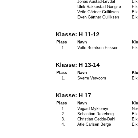
Jonas Austad-Løvdal
Eik
Ulrik Rakkestad Gangsø
Eik
Vetle Gärtner Gulliksen
Eik
Even Gärtner Gulliksen
Eik
Klasse: H 11-12
Plass
Navn
Kl
1.
Vetle Berntsen Eriksen
Eik
Klasse: H 13-14
Plass
Navn
Kl
1.
Sverre Vervoorn
Eik
Klasse: H 17
Plass
Navn
Kl
1.
Vegard Myklemyr
Nes
2.
Sebastian Røkeberg
Eik
3.
Christian Gedde-Dahl
Eik
4.
Atle Carlsen Berge
Eik