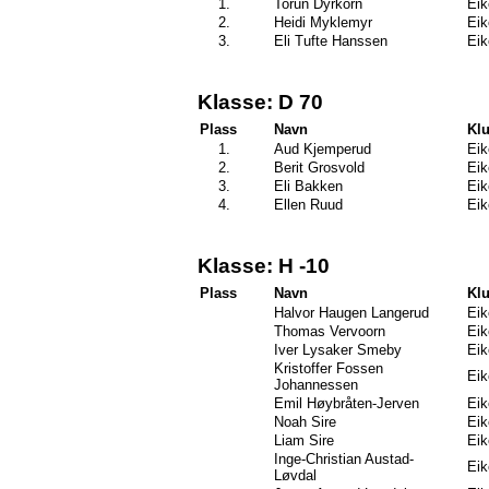
1.
Torun Dyrkorn
Eik
2.
Heidi Myklemyr
Eik
3.
Eli Tufte Hanssen
Eik
Klasse: D 70
Plass
Navn
Kl
1.
Aud Kjemperud
Eik
2.
Berit Grosvold
Eik
3.
Eli Bakken
Eik
4.
Ellen Ruud
Eik
Klasse: H -10
Plass
Navn
Kl
Halvor Haugen Langerud
Eik
Thomas Vervoorn
Eik
Iver Lysaker Smeby
Eik
Kristoffer Fossen
Eik
Johannessen
Emil Høybråten-Jerven
Eik
Noah Sire
Eik
Liam Sire
Eik
Inge-Christian Austad-
Eik
Løvdal