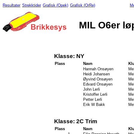
Resultater
Strekktider
Grafisk (Opek)
Grafisk (OrRe)
Me
MIL O6er lø
Klasse: NY
Plass
Navn
Kl
Hannah Onsøyen
Mel
Heidi Johansen
Mel
Øyvind Onsøyen
Mel
Edvard Onsøyen
Mel
John Lerli
Mel
Kristoffer Lerli
Mel
Petter Lerli
Mel
Erik W Bakk
Mel
Klasse: 2C Trim
Plass
Navn
Kl