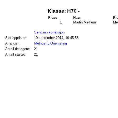
Klasse: H70 -
Plass
Navn
Kl
1.
Martin Melhuus
Mel
Send inn korreksjon
Sist oppdatert:
10 september 2014, 19:45:56
Arrangør:
Melhus IL Orientering
Antall deltagere:
21
Antall startet:
21