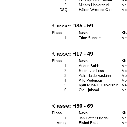
1.
Filip Rønning Hoseth
Mel
2.
Mirjam Halvorsrud
Mel
DSQ
Håkon Wærnes Øfsti
Mel
Klasse: D35 - 59
Plass
Navn
Kl
1.
Trine Sunnset
Mel
Klasse: H17 - 49
Plass
Navn
Kl
1.
Audun Bakk
Mel
2.
Stein Ivar Foss
Mel
3.
Asle Heide Vaskinn
Mel
4.
Atle Pedersen
Mel
5.
Kjell Rune L. Halvorsrud
Mel
6.
Ola Hjulstad
Mel
Klasse: H50 - 69
Plass
Navn
Kl
1.
Jan Petter Opedal
Mel
Arrang
Eivind Bakk
Mel