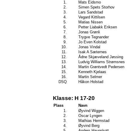
1.
Mats Eidsmo
2.
Simen Spets Storhov
3.
Lars Sandstad
4.
Vegard Kittilsen
5.
Matias Nissen
6.
Petter Liabakk Eriksen
7.
Jonas Grønli
8.
Trygve Tegnander
9.
Jo Even Kolstad
10.
Jonas Vindal
11.
Isak A Sæternes
12.
Ådne Skjæveland Jøssing
13.
Ludvig Williams Strømsnes
14.
Martin Grøntvedt Pedersen
15.
Kenneth Kjelaas
16.
Martin Selmer
DSQ
Håkon Holstad
Klasse: H 17-20
Plass
Navn
1.
Øyvind Wiggen
2.
Oscar Lyngen
3.
Mathias Hermstad
4.
Øyvind Berg
5.
Anders Haugskott