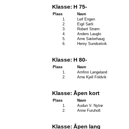
Klasse: H 75-
Plass
Navn
1.
Leif Engen
2.
Eigil Sørli
3.
Robert Strøm
4.
Anders Lauglo
5.
Arne Sæterhaug
6.
Henry Sundsetvik
Klasse: H 80-
Plass
Navn
1.
Arnfinn Langeland
2.
Arne Kjell Foldvik
Klasse: Åpen kort
Plass
Navn
1.
Audun V. Nytrø
2.
Anne Furuholt
Klasse: Åpen lang