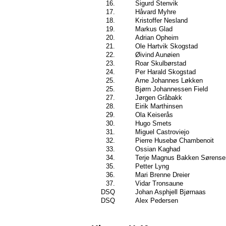
16.
Sigurd Stenvik
17.
Håvard Myhre
18.
Kristoffer Nesland
19.
Markus Glad
20.
Adrian Opheim
21.
Ole Hartvik Skogstad
22.
Øivind Aunøien
23.
Roar Skulbørstad
24.
Per Harald Skogstad
25.
Arne Johannes Løkken
25.
Bjørn Johannessen Field
27.
Jørgen Gråbakk
28.
Eirik Marthinsen
29.
Ola Keiserås
30.
Hugo Smets
31.
Miguel Castroviejo
32.
Pierre Husebø Chambenoit
33.
Ossian Kaghad
34.
Terje Magnus Bakken Sørense
35.
Petter Lyng
36.
Mari Brenne Dreier
37.
Vidar Tronsaune
DSQ
Johan Asphjell Bjørnaas
DSQ
Alex Pedersen