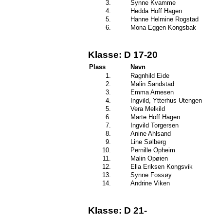
3.
Synne Kvamme
4.
Hedda Hoff Hagen
5.
Hanne Helmine Rogstad
6.
Mona Eggen Kongsbak
Klasse: D 17-20
Plass
Navn
1.
Ragnhild Eide
2.
Malin Sandstad
3.
Emma Arnesen
4.
Ingvild, Ytterhus Utengen
5.
Vera Melkild
6.
Marte Hoff Hagen
7.
Ingvild Torgersen
8.
Anine Ahlsand
9.
Line Sølberg
10.
Pernille Opheim
11.
Malin Opøien
12.
Ella Eriksen Kongsvik
13.
Synne Fossøy
14.
Andrine Viken
Klasse: D 21-