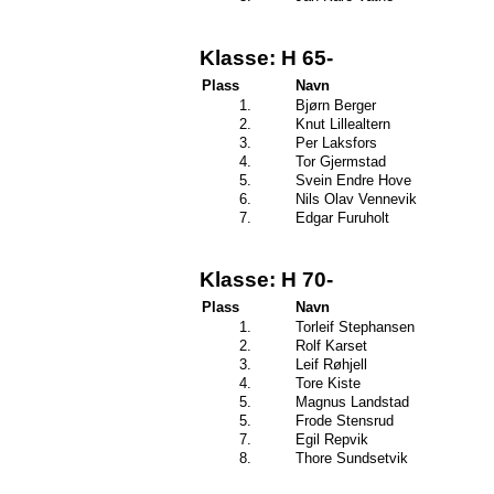
Klasse: H 65-
Plass
Navn
1.
Bjørn Berger
2.
Knut Lillealtern
3.
Per Laksfors
4.
Tor Gjermstad
5.
Svein Endre Hove
6.
Nils Olav Vennevik
7.
Edgar Furuholt
Klasse: H 70-
Plass
Navn
1.
Torleif Stephansen
2.
Rolf Karset
3.
Leif Røhjell
4.
Tore Kiste
5.
Magnus Landstad
5.
Frode Stensrud
7.
Egil Repvik
8.
Thore Sundsetvik