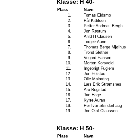
Klasse: H 40-
Plass
Navn
1.
Tomas Eidsmo
2.
Pål Kittilsen
3.
Petter Andreas Bergh
4.
Jon Røstum
5.
Arild H Clausen
6.
Torgeir Aune
7.
Thomas Berge Mjølhus
8.
Trond Sletner
9.
Vegard Hansen
10.
Morten Korsvold
11.
Ingebrigt Fuglem
12.
Jon Holstad
13.
Olle Malmring
14.
Lars Erik Strømsnes
15.
Are Rogstad
16.
Jan Hage
17.
Kyrre Auran
18.
Per Ivar Skinderhaug
19.
Jon Olaf Olaussen
Klasse: H 50-
Plass
Navn