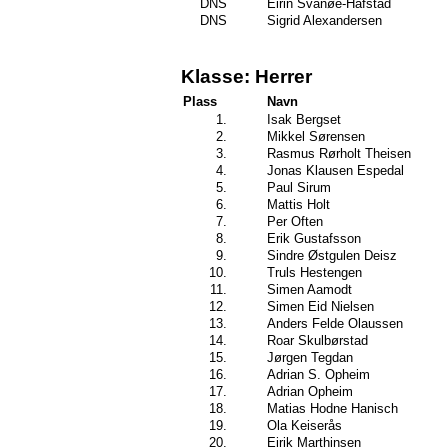
DNS
Eirin Svanøe-Hafstad
DNS
Sigrid Alexandersen
Klasse: Herrer
Plass
Navn
1.
Isak Bergset
2.
Mikkel Sørensen
3.
Rasmus Rørholt Theisen
4.
Jonas Klausen Espedal
5.
Paul Sirum
6.
Mattis Holt
7.
Per Often
8.
Erik Gustafsson
9.
Sindre Østgulen Deisz
10.
Truls Hestengen
11.
Simen Aamodt
12.
Simen Eid Nielsen
13.
Anders Felde Olaussen
14.
Roar Skulbørstad
15.
Jørgen Tegdan
16.
Adrian S. Opheim
17.
Adrian Opheim
18.
Matias Hodne Hanisch
19.
Ola Keiserås
20.
Eirik Marthinsen