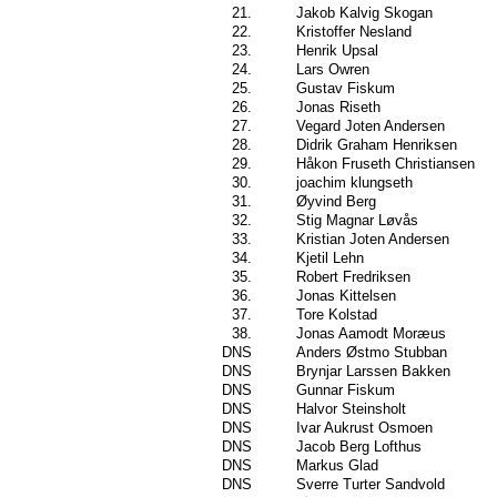
21.
Jakob Kalvig Skogan
22.
Kristoffer Nesland
23.
Henrik Upsal
24.
Lars Owren
25.
Gustav Fiskum
26.
Jonas Riseth
27.
Vegard Joten Andersen
28.
Didrik Graham Henriksen
29.
Håkon Fruseth Christiansen
30.
joachim klungseth
31.
Øyvind Berg
32.
Stig Magnar Løvås
33.
Kristian Joten Andersen
34.
Kjetil Lehn
35.
Robert Fredriksen
36.
Jonas Kittelsen
37.
Tore Kolstad
38.
Jonas Aamodt Moræus
DNS
Anders Østmo Stubban
DNS
Brynjar Larssen Bakken
DNS
Gunnar Fiskum
DNS
Halvor Steinsholt
DNS
Ivar Aukrust Osmoen
DNS
Jacob Berg Lofthus
DNS
Markus Glad
DNS
Sverre Turter Sandvold