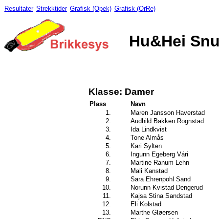
Resultater
Strekktider
Grafisk (Opek)
Grafisk (OrRe)
Hu&Hei Snus
Klasse: Damer
Plass
Navn
1.
Maren Jansson Haverstad
2.
Audhild Bakken Rognstad
3.
Ida Lindkvist
4.
Tone Almås
5.
Kari Sylten
6.
Ingunn Egeberg Vári
7.
Martine Ranum Lehn
8.
Mali Kanstad
9.
Sara Ehrenpohl Sand
10.
Norunn Kvistad Dengerud
11.
Kajsa Stina Sandstad
12.
Eli Kolstad
13.
Marthe Gløersen