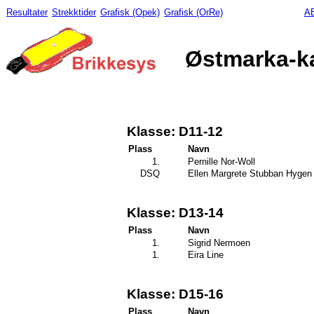
Resultater
Strekktider
Grafisk (Opek)
Grafisk (OrRe)
AB
Østmarka-ka
Klasse: D11-12
Plass
Navn
1.
Pernille Nor-Woll
DSQ
Ellen Margrete Stubban Hygen
Klasse: D13-14
Plass
Navn
1.
Sigrid Nermoen
1.
Eira Line
Klasse: D15-16
Plass
Navn