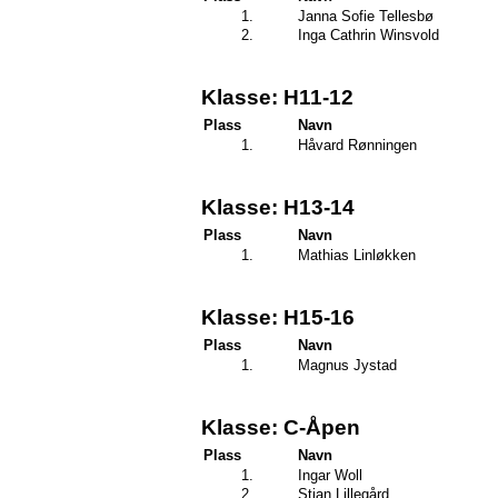
1.
Janna Sofie Tellesbø
2.
Inga Cathrin Winsvold
Klasse: H11-12
Plass
Navn
1.
Håvard Rønningen
Klasse: H13-14
Plass
Navn
1.
Mathias Linløkken
Klasse: H15-16
Plass
Navn
1.
Magnus Jystad
Klasse: C-Åpen
Plass
Navn
1.
Ingar Woll
2.
Stian Lillegård