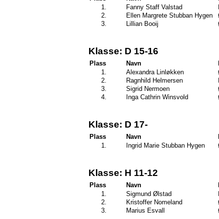
1.
Fanny Staff Valstad
2.
Ellen Margrete Stubban Hygen
3.
Lillian Booij
Klasse: D 15-16
Plass
Navn
1.
Alexandra Linløkken
2.
Ragnhild Helmersen
3.
Sigrid Nermoen
4.
Inga Cathrin Winsvold
Klasse: D 17-
Plass
Navn
1.
Ingrid Marie Stubban Hygen
Klasse: H 11-12
Plass
Navn
1.
Sigmund Ølstad
2.
Kristoffer Nomeland
3.
Marius Esvall