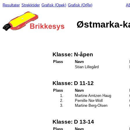
Resultater
Strekktider
Grafisk (Opek)
Grafisk (OrRe)
AB
Østmarka-ka
Klasse: N-åpen
Plass
Navn
Stian Lillegård
Klasse: D 11-12
Plass
Navn
1.
Martine Arntzen Haug
2.
Pernille Nor-Woll
3.
Martine Berg-Olsen
Klasse: D 13-14
Plass
Navn