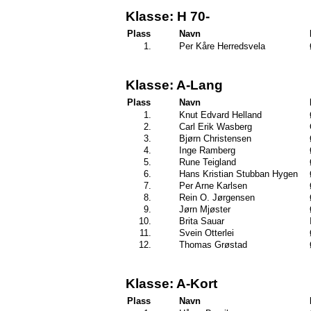
Klasse: H 70-
Plass
Navn
1.
Per Kåre Herredsvela
Klasse: A-Lang
Plass
Navn
1.
Knut Edvard Helland
2.
Carl Erik Wasberg
3.
Bjørn Christensen
4.
Inge Ramberg
5.
Rune Teigland
6.
Hans Kristian Stubban Hygen
7.
Per Arne Karlsen
8.
Rein O. Jørgensen
9.
Jørn Mjøster
10.
Brita Sauar
11.
Svein Otterlei
12.
Thomas Grøstad
Klasse: A-Kort
Plass
Navn