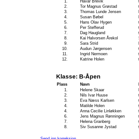
1.
Håvar Brevik
2.
Tor Magnus Grøstad
3.
Thomas Lunde Jensen
4.
Susan Bøbel
5.
Hans Olav Hygen
6.
Per Stefferud
7.
Dag Haugland
8.
Kai Halvorsen Årekol
9.
Sara Strid
10.
Audun Jørgensen
11.
Ingrid Nermoen
12.
Katrine Holen
Klasse: B-Åpen
Plass
Navn
1.
Helene Skaar
2.
Nils Ivar Huuse
3.
Eva Næss Karlsen
4.
Matilde Holen
4.
Anna Cecilie Linløkken
6.
Jens Magnus Rønningen
7.
Helena Granberg
8.
Siv Susanne Jystad
Send inn korreksjon