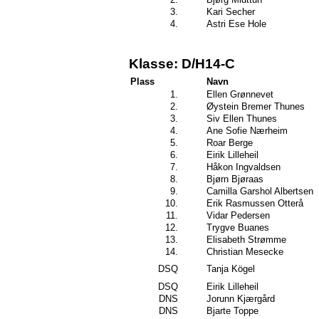
3.
Kari Secher
4.
Astri Ese Hole
Klasse: D/H14-C
Plass
Navn
1.
Ellen Grønnevet
2.
Øystein Bremer Thunes
3.
Siv Ellen Thunes
4.
Ane Sofie Nærheim
5.
Roar Berge
6.
Eirik Lilleheil
7.
Håkon Ingvaldsen
8.
Bjørn Bjøraas
9.
Camilla Garshol Albertsen
10.
Erik Rasmussen Otterå
11.
Vidar Pedersen
12.
Trygve Buanes
13.
Elisabeth Strømme
14.
Christian Mesecke
DSQ
Tanja Kögel
DSQ
Eirik Lilleheil
DNS
Jorunn Kjærgård
DNS
Bjarte Toppe