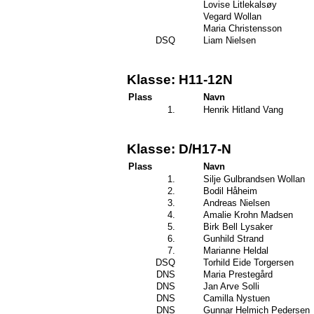
Lovise Litlekalsøy
Vegard Wollan
Maria Christensson
DSQ
Liam Nielsen
Klasse: H11-12N
Plass
Navn
1.
Henrik Hitland Vang
Klasse: D/H17-N
Plass
Navn
1.
Silje Gulbrandsen Wollan
2.
Bodil Håheim
3.
Andreas Nielsen
4.
Amalie Krohn Madsen
5.
Birk Bell Lysaker
6.
Gunhild Strand
7.
Marianne Heldal
DSQ
Torhild Eide Torgersen
DNS
Maria Prestegård
DNS
Jan Arve Solli
DNS
Camilla Nystuen
DNS
Gunnar Helmich Pedersen