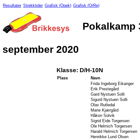
Resultater
Strekktider
Grafisk (Opek)
Grafisk (OrRe)
Pokalkamp 
september 2020
Klasse: D/H-10N
Plass
Navn
Frida Ingeborg Eikanger
Erik Prestegård
Gard Nystuen Solli
Sigurd Nystuen Solli
Olav Rutledal
Marie Kjærgård
Håkon Solvik
Sigrid Eide Torgersen
Ole Helmich Torgersen
Harald Helmich Torgersen
Henrikke Lund Olsen