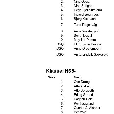
2.
Nina Goga
3.
Nina Soligard
4.
Hege Fjellbirkeland
5.
Ingjerd Sognnæs
6.
Bjørg Kocbach
7.
Turid Rognsvåg
8.
Anne Westergård
9.
Berit Hegdal
10.
May-Lill Damm
DSQ
Elin Sjødin Drange
DSQ
Anne Gjestemoen
DSQ
Anita Lindvik-Sævareid
Klasse: H65-
Plass
Navn
1.
Ove Drange
2.
Atle Alvheim
3.
Atle Bergseth
4.
Erling Strand
5.
Dagfinn Hole
6.
Per Haugland
7.
Gunnar J. Alsaker
8.
Per Vold