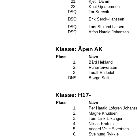
21.
Kjetil Damm
22.
Knut Gjestemoen
DSQ
Tor Sørevik
DSQ
Erik Serck-Hanssen
DSQ
Lars Stuland Larsen
DSQ
Alfon Harald Johansen
Klasse: Åpen AK
Plass
Navn
1.
Bård Hekland
2.
Runar Sivertsen
3.
Toralf Rutledal
DNS
Bjørge Solli
Klasse: H17-
Plass
Navn
1.
Per Harald Löfgren Johans
2.
Magne Knudsen
3.
Tom Eirik Eikanger
4.
Niklas Profors
5.
Vegard Velle Sivertsen
6.
Sveinung Rykkje