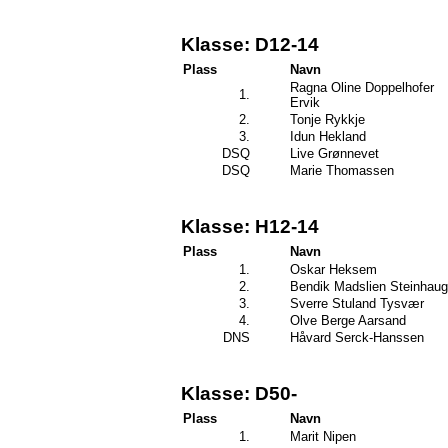
Klasse: D12-14
Plass
Navn
Ragna Oline Doppelhofer
1.
Ervik
2.
Tonje Rykkje
3.
Idun Hekland
DSQ
Live Grønnevet
DSQ
Marie Thomassen
Klasse: H12-14
Plass
Navn
1.
Oskar Heksem
2.
Bendik Madslien Steinhaug
3.
Sverre Stuland Tysvær
4.
Olve Berge Aarsand
DNS
Håvard Serck-Hanssen
Klasse: D50-
Plass
Navn
1.
Marit Nipen