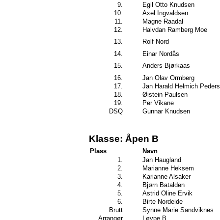
9.
Egil Otto Knudsen
10.
Axel Ingvaldsen
11.
Magne Raadal
12.
Halvdan Ramberg Moe
13.
Rolf Nord
14.
Einar Nordås
15.
Anders Bjørkaas
16.
Jan Olav Ormberg
17.
Jan Harald Helmich Peder
18.
Øistein Paulsen
19.
Per Vikane
DSQ
Gunnar Knudsen
Klasse: Åpen B
Plass
Navn
1.
Jan Haugland
2.
Marianne Heksem
3.
Karianne Alsaker
4.
Bjørn Batalden
5.
Astrid Oline Ervik
6.
Birte Nordeide
Brutt
Synne Marie Sandviknes
Arrangør
Løype B