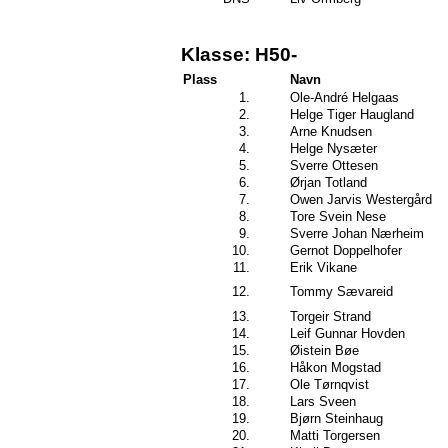
Klasse: H50-
Plass
Navn
1.
Ole-André Helgaas
2.
Helge Tiger Haugland
3.
Arne Knudsen
4.
Helge Nysæter
5.
Sverre Ottesen
6.
Ørjan Totland
7.
Owen Jarvis Westergård
8.
Tore Svein Nese
9.
Sverre Johan Nærheim
10.
Gernot Doppelhofer
11.
Erik Vikane
12.
Tommy Sævareid
13.
Torgeir Strand
14.
Leif Gunnar Hovden
15.
Øistein Bøe
16.
Håkon Mogstad
17.
Ole Tørnqvist
18.
Lars Sveen
19.
Bjørn Steinhaug
20.
Matti Torgersen