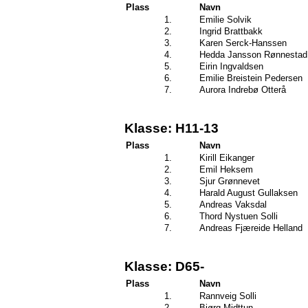
Plass
Navn
1.
Emilie Solvik
2.
Ingrid Brattbakk
3.
Karen Serck-Hanssen
4.
Hedda Jansson Rønnestad
5.
Eirin Ingvaldsen
6.
Emilie Breistein Pedersen
7.
Aurora Indrebø Otterå
Klasse: H11-13
Plass
Navn
1.
Kirill Eikanger
2.
Emil Heksem
3.
Sjur Grønnevet
4.
Harald August Gullaksen
5.
Andreas Vaksdal
6.
Thord Nystuen Solli
7.
Andreas Fjæreide Helland
Klasse: D65-
Plass
Navn
1.
Rannveig Solli
2.
Bjørg Midttun