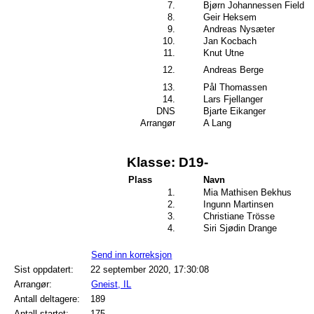
7.
Bjørn Johannessen Field
8.
Geir Heksem
9.
Andreas Nysæter
10.
Jan Kocbach
11.
Knut Utne
12.
Andreas Berge
13.
Pål Thomassen
14.
Lars Fjellanger
DNS
Bjarte Eikanger
Arrangør
A Lang
Klasse: D19-
Plass
Navn
1.
Mia Mathisen Bekhus
2.
Ingunn Martinsen
3.
Christiane Trösse
4.
Siri Sjødin Drange
Send inn korreksjon
Sist oppdatert:
22 september 2020, 17:30:08
Arrangør:
Gneist, IL
Antall deltagere:
189
Antall startet:
175