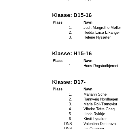
Klasse: D15-16
Plass
Navn
1.
Judit Margrethe Møller
2.
Hedda Erica Eikanger
3.
Helene Nysæter
Klasse: H15-16
Plass
Navn
1.
Hans Rogstadkjernet
Klasse: D17-
Plass
Navn
1.
Mariann Schei
2.
Rannveig Nordhagen
3.
Marie Roll-Tørnqvist
4.
Vibeke Tefre Grieg
5.
Linda Rykkje
6.
Kirsti Lysaker
DNS
Valentina Dimitrova
DNS
Liv Ormberg