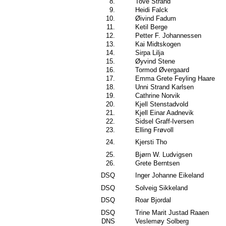
8.
Tove Strand
9.
Heidi Falck
10.
Øivind Fadum
11.
Ketil Berge
12.
Petter F. Johannessen
13.
Kai Midtskogen
14.
Sirpa Lilja
15.
Øyvind Stene
16.
Tormod Øvergaard
17.
Emma Grete Feyling Haare
18.
Unni Strand Karlsen
19.
Cathrine Norvik
20.
Kjell Stenstadvold
21.
Kjell Einar Aadnevik
22.
Sidsel Graff-Iversen
23.
Elling Frøvoll
24.
Kjersti Tho
25.
Bjørn W. Ludvigsen
26.
Grete Berntsen
DSQ
Inger Johanne Eikeland
DSQ
Solveig Sikkeland
DSQ
Roar Bjordal
DSQ
Trine Marit Justad Raaen
DNS
Veslemøy Solberg