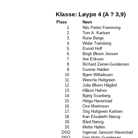
Klasse: Løype 4 (A ? 3,9)
Plass
Navn
1.
Nils Petter Fremming
2.
Tom A. Karlsen
3.
Rune Berge
4.
Widar Trømborg
5.
Eivind Hoff
6.
Birgit Økern Jensen
7.
Are Eriksen
8.
Richard Zeiner-Gundersen
9.
Gunnar Halden
10.
Bjørn Willadssen
11.
Wenche Hultgreen
12.
Julie Økern Hågård
13.
Håkon Hafnor
14.
Bjørg Svanberg
15.
Helga Haverstad
16.
Ove Martinsen
17.
Stig Hultgreen Karlsen
18.
Kari Elisabeth Natvig
19.
Bård Natvig
20.
Mette Hallén
DSQ
Ingemar Jansson Haverstad
DSQ
Geir Holm Gundersen