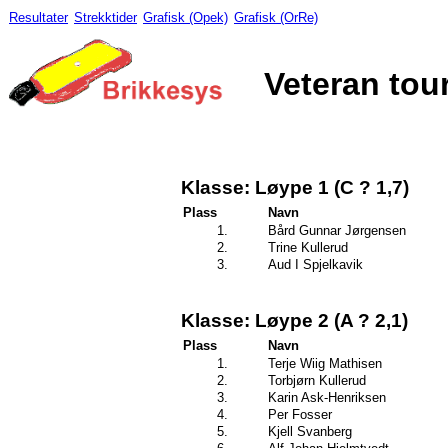
Resultater
Strekktider
Grafisk (Opek)
Grafisk (OrRe)
Veteran tou
Klasse: Løype 1 (C ? 1,7)
Plass
Navn
1.
Bård Gunnar Jørgensen
2.
Trine Kullerud
3.
Aud I Spjelkavik
Klasse: Løype 2 (A ? 2,1)
Plass
Navn
1.
Terje Wiig Mathisen
2.
Torbjørn Kullerud
3.
Karin Ask-Henriksen
4.
Per Fosser
5.
Kjell Svanberg