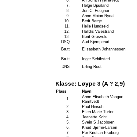
6.
Alf Johan Hjelmtvedt
7.
Helge Bjaaland
8.
Jon C. Fougner
9.
Anne Moian Nydal
10.
Berit Berge
11.
Helle Hundseid
12.
Halldis Valestrand
13.
Berit Grosvold
DSQ
Aud Kjemperud
Brutt
Elisasbeth Johannessen
Brutt
Inger Schibsted
DNS
Erling Rost
Klasse: Løype 3 (A ? 2,9)
Plass
Navn
Anne Elisabeth Vaagan
1.
Ramtvedt
2.
Paul Hinsch
3.
Ellen Marie Turter
4.
Jeanette Koht
5.
Svein S Jacobsen
6.
Knud Bjørne-Larsen
7.
Per Kristian Ekeberg