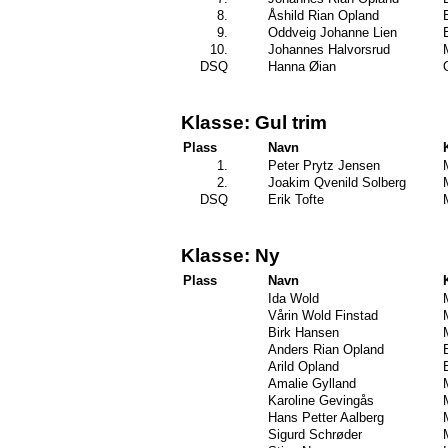
8.
Åshild Rian Opland
9.
Oddveig Johanne Lien
10.
Johannes Halvorsrud
DSQ
Hanna Øian
Klasse: Gul trim
Plass
Navn
1.
Peter Prytz Jensen
2.
Joakim Qvenild Solberg
DSQ
Erik Tofte
Klasse: Ny
Plass
Navn
Ida Wold
Vårin Wold Finstad
Birk Hansen
Anders Rian Opland
Arild Opland
Amalie Gylland
Karoline Gevingås
Hans Petter Aalberg
Sigurd Schrøder