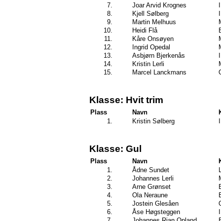
7.
Joar Arvid Krognes
8.
Kjell Sølberg
9.
Martin Melhuus
10.
Heidi Flå
11.
Kåre Onsøyen
12.
Ingrid Opedal
13.
Asbjørn Bjerkenås
14.
Kristin Lerli
15.
Marcel Lanckmans
Klasse: Hvit trim
Plass
Navn
1.
Kristin Sølberg
Klasse: Gul
Plass
Navn
1.
Ådne Sundet
2.
Johannes Lerli
3.
Arne Grønset
4.
Ola Neraune
5.
Jostein Glesåen
6.
Åse Høgsteggen
7.
Johannes Rian Opland