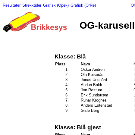
Resultater
Strekktider
Grafisk (Opek)
Grafisk (OrRe)
OG
OG-karusell
Klasse: Blå
Plass
Navn
1.
Oskar Andren
2.
Ola Keiserås
3.
Jonas Unsgård
4.
Audun Bakk
5.
Jon Røstum
6.
Erik Sundstrøm
7.
Runar Krognes
8.
Anders Estenstad
9.
Gisle Berg
Klasse: Blå gjest
Plass
Navn