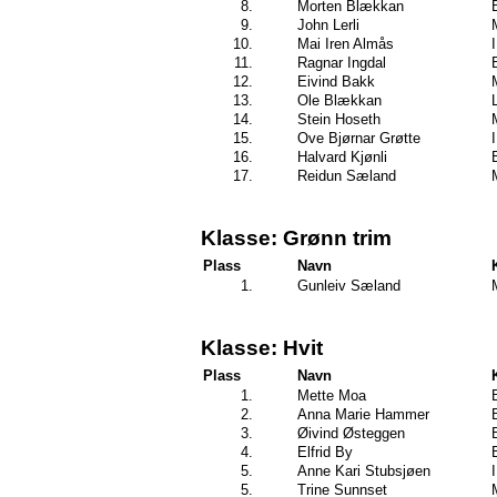
8.
Morten Blækkan
9.
John Lerli
10.
Mai Iren Almås
11.
Ragnar Ingdal
12.
Eivind Bakk
13.
Ole Blækkan
14.
Stein Hoseth
15.
Ove Bjørnar Grøtte
16.
Halvard Kjønli
17.
Reidun Sæland
Klasse: Grønn trim
Plass
Navn
1.
Gunleiv Sæland
Klasse: Hvit
Plass
Navn
1.
Mette Moa
2.
Anna Marie Hammer
3.
Øivind Østeggen
4.
Elfrid By
5.
Anne Kari Stubsjøen
5.
Trine Sunnset