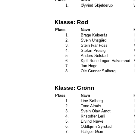
1.
Øyvind Skjelderup
Klasse: Rød
Plass
Navn
1.
Brage Keiserås
2.
Svein Unsgård
3.
Stein Ivar Foss
4.
Stefan Preisig
5.
Anders Solstad
6.
Kjell Rune Logan-Halvorsrud
7.
Jan Hage
8.
Ole Gunnar Sølberg
Klasse: Grønn
Plass
Navn
1.
Line Sølberg
2.
Tone Almås
3.
Svein Olav Åmot
4.
Kristoffer Lerli
5.
Eivind Næve
6.
Oddbjørn Syrstad
7.
Hallgeir Øian