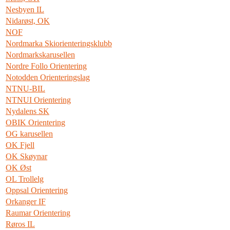
Nesbyen IL
Nidarøst, OK
NOF
Nordmarka Skiorienteringsklubb
Nordmarkskarusellen
Nordre Follo Orientering
Notodden Orienteringslag
NTNU-BIL
NTNUI Orientering
Nydalens SK
OBIK Orientering
OG karusellen
OK Fjell
OK Skøynar
OK Øst
OL Trollelg
Oppsal Orientering
Orkanger IF
Raumar Orientering
Røros IL