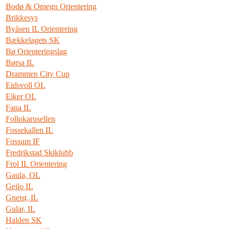
Bodø & Omegn Orientering
Brikkesys
Byåsen IL Orientering
Bækkelagets SK
Bø Orienteringslag
Børsa IL
Drammen City Cup
Eidsvoll OL
Eiker OL
Fana IL
Follokarusellen
Fossekallen IL
Fossum IF
Fredrikstad Skiklubb
Frol IL Orientering
Gaula, OL
Geilo IL
Gneist, IL
Gular, IL
Halden SK