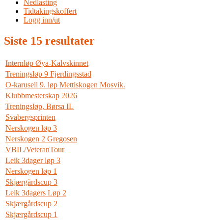
Nedlasting
Tidtakingskoffert
Logg inn/ut
Siste 15 resultater
Internløp Øya-Kalvskinnet
Treningsløp 9 Fjerdingsstad
O-karusell 9. løp Mettiskogen Mosvik.
Klubbmesterskap 2026
Treningsløp, Børsa IL
Svabergsprinten
Nerskogen løp 3
Nerskogen 2 Gregosen
VBIL/VeteranTour
Leik 3dager løp 3
Nerskogen løp 1
Skjærgårdscup 3
Leik 3dagers Løp 2
Skjærgårdscup 2
Skjærgårdscup 1