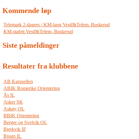
Kommende løp
Telemark 2-dagers / KM-lang Vestf&Telem. Buskerud
KM-stafett Vestf&Telem, Buskerud
Siste påmeldinger
Resultater fra klubbene
AB Karusellen
ABIK Romerike Orientering
Ås IL
Asker SK
Askøy OL
BBIK Orientering
Berger og Svelvik OL
Bjerkvik IF
Bjugn IL