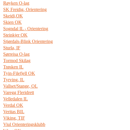
Røyken O-lag
SK Freidig, Orientering
Skeidi,OK
Skien OK
Sogndal IL - Orientering
Steinkjer OK
Stjørdals-Blink Orientering
Sturla, IF
Sørreisa O-lag
Tormod Skilag
Trøsken IL
Tyin-Filefjell OK
Tyrving, IL
Vallset/Stange, OL
Varegg Fleridrett
Velledalen IL
Verdal OK
Veritas BIL
Viking, TIF
Viul Orienteringsklubb