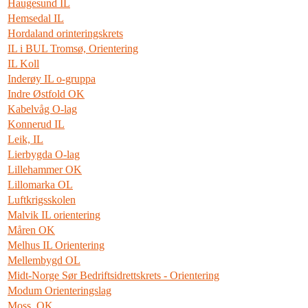
Haugesund IL
Hemsedal IL
Hordaland orinteringskrets
IL i BUL Tromsø, Orientering
IL Koll
Inderøy IL o-gruppa
Indre Østfold OK
Kabelvåg O-lag
Konnerud IL
Leik, IL
Lierbygda O-lag
Lillehammer OK
Lillomarka OL
Luftkrigsskolen
Malvik IL orientering
Måren OK
Melhus IL Orientering
Mellembygd OL
Midt-Norge Sør Bedriftsidrettskrets - Orientering
Modum Orienteringslag
Moss, OK