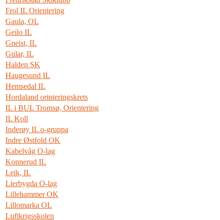
Frol IL Orientering
Gaula, OL
Geilo IL
Gneist, IL
Gular, IL
Halden SK
Haugesund IL
Hemsedal IL
Hordaland orinteringskrets
IL i BUL Tromsø, Orientering
IL Koll
Inderøy IL o-gruppa
Indre Østfold OK
Kabelvåg O-lag
Konnerud IL
Leik, IL
Lierbygda O-lag
Lillehammer OK
Lillomarka OL
Luftkrigsskolen