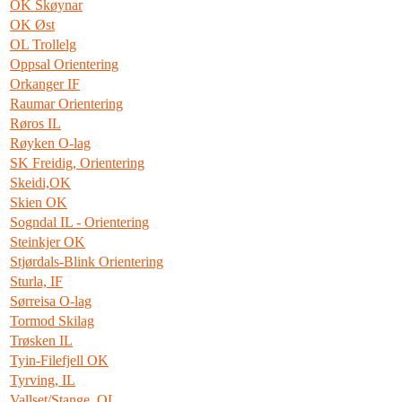
OK Skøynar
OK Øst
OL Trollelg
Oppsal Orientering
Orkanger IF
Raumar Orientering
Røros IL
Røyken O-lag
SK Freidig, Orientering
Skeidi,OK
Skien OK
Sogndal IL - Orientering
Steinkjer OK
Stjørdals-Blink Orientering
Sturla, IF
Sørreisa O-lag
Tormod Skilag
Trøsken IL
Tyin-Filefjell OK
Tyrving, IL
Vallset/Stange, OL