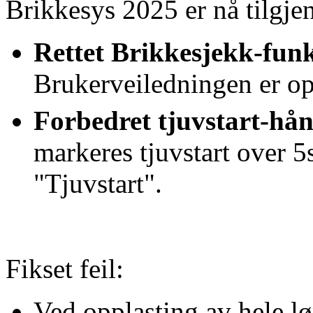
Brikkesys 2025 er nå tilgjen
Rettet Brikkesjekk-fun
Brukerveiledningen er op
Forbedret tjuvstart-hå
markeres tjuvstart over
"Tjuvstart".
Fikset feil:
Ved opplasting av hele lø