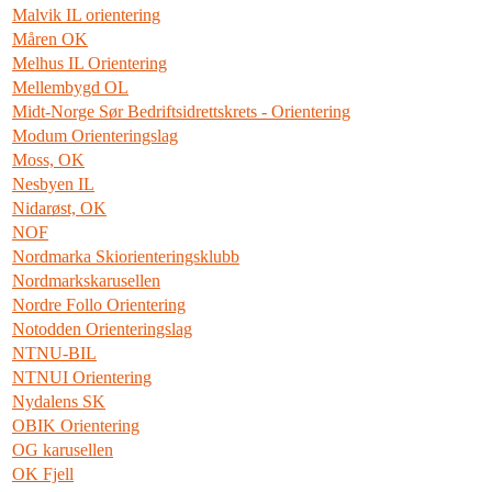
Malvik IL orientering
Måren OK
Melhus IL Orientering
Mellembygd OL
Midt-Norge Sør Bedriftsidrettskrets - Orientering
Modum Orienteringslag
Moss, OK
Nesbyen IL
Nidarøst, OK
NOF
Nordmarka Skiorienteringsklubb
Nordmarkskarusellen
Nordre Follo Orientering
Notodden Orienteringslag
NTNU-BIL
NTNUI Orientering
Nydalens SK
OBIK Orientering
OG karusellen
OK Fjell