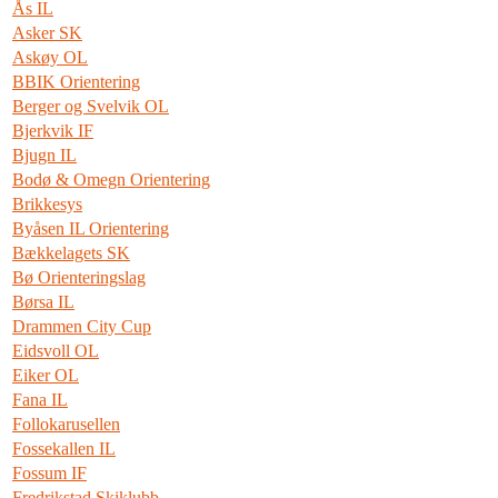
Ås IL
Asker SK
Askøy OL
BBIK Orientering
Berger og Svelvik OL
Bjerkvik IF
Bjugn IL
Bodø & Omegn Orientering
Brikkesys
Byåsen IL Orientering
Bækkelagets SK
Bø Orienteringslag
Børsa IL
Drammen City Cup
Eidsvoll OL
Eiker OL
Fana IL
Follokarusellen
Fossekallen IL
Fossum IF
Fredrikstad Skiklubb