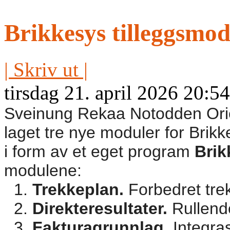
Brikkesys tilleggsmod
| Skriv ut |
tirsdag 21. april 2026 20:54
Sveinung Rekaa Notodden Orie
laget tre nye moduler for Brikk
i form av et eget program
Brik
modulene:
Trekkeplan.
Forbedret tre
Direkteresultater.
Rullende
Fakturagrunnlag.
Integra